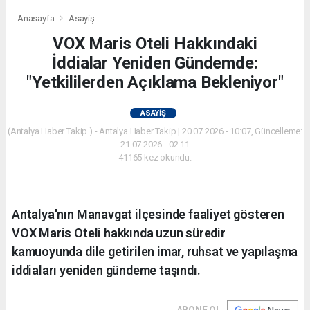
Anasayfa
Asayiş
VOX Maris Oteli Hakkındaki
İddialar Yeniden Gündemde:
"Yetkililerden Açıklama Bekleniyor"
ASAYIŞ
(Antalya Haber Takip ) - Antalya Haber Takip | 20.07.2026 - 10:07, Güncelleme:
21.07.2026 - 02:11
41165 kez okundu.
Antalya'nın Manavgat ilçesinde faaliyet gösteren
VOX Maris Oteli hakkında uzun süredir
kamuoyunda dile getirilen imar, ruhsat ve yapılaşma
iddiaları yeniden gündeme taşındı.