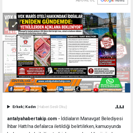
ABONE OL
Erkek
|
Kadın
(Haberi Sesli Oku)
antalyahabertakip.com -
İddiaların Manavgat Belediyesi
İhbar Hattı'na defalarca iletildiği belirtilirken, kamuoyunda