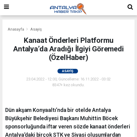
Anasayfa
Asayiş
Kanaat Önderleri Platformu
Antalya’da Aradığı İlgiyi Göremedi
(ÖzelHaber)
ASAYIŞ
23.04.2022 - 12:00, Güncelleme: 16.11.2022 - 03:02
8347+ kez okundu.
Dün akşam Konyaaltı’nda bir otelde Antalya
Büyükşehir Belediyesi Başkanı Muhittin Böcek
sponsorluğunda iftar veren sözde kanaat önderleri
Antalya’daki birçok STK ve Siyasi oluşumlardan