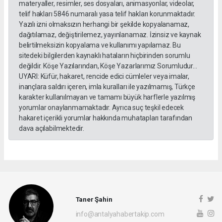
materyaller, resimler, ses dosyaları, animasyonlar, videolar,
telif hakları 5846 numaralı yasa telif hakları korunmaktadır.
Yazılı izni olmaksızın herhangi bir şekilde kopyalanamaz,
dağıtılamaz, değiştirilemez, yayınlanamaz. İzinsiz ve kaynak
belirtilmeksizin kopyalama ve kullanımı yapılamaz. Bu
sitedeki bilgilerden kaynaklı hataların hiçbirinden sorumlu
değildir. Köşe Yazılarından, Köşe Yazarlarımız Sorumludur...
UYARI: Küfür, hakaret, rencide edici cümleler veya imalar,
inançlara saldırı içeren, imla kuralları ile yazılmamış, Türkçe
karakter kullanılmayan ve tamamı büyük harflerle yazılmış
yorumlar onaylanmamaktadır. Ayrıca suç teşkil edecek
hakaret içerikli yorumlar hakkında muhatapları tarafından
dava açılabilmektedir.
Taner Şahin
info@antalyahabertakip.com