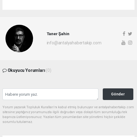
Taner Şahin
info@antalyahabertakip.com
Okuyucu Yorumları
(0)
Gönder
Yorum yazarak Topluluk Kuralları’nı kabul etmiş bulunuyor ve antalyahabertakip.com
sitesine yaptığınız yorumunuzla ilgili doğrudan veya dolaylı tüm sorumluluğu tek
başınıza üstleniyorsunuz. Yazılan tüm yorumlardan site yönetimi hiçbir şekilde
sorumlu tutulamaz.