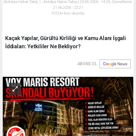
(Antalya Haber Takip ) - Antalya Haber Takip | 20.06.2026 - 14:26, Güncelleme:
21.06.2026 - 22:21
73724+ kez okundu.
Kaçak Yapılar, Gürültü Kirliliği ve Kamu Alanı İşgali
İddiaları: Yetkililer Ne Bekliyor?
ABONE OL