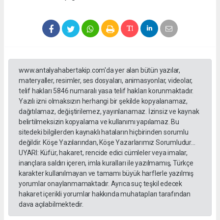
www.antalyahabertakip.com'da yer alan bütün yazılar,
materyaller, resimler, ses dosyaları, animasyonlar, videolar,
telif hakları 5846 numaralı yasa telif hakları korunmaktadır.
Yazılı izni olmaksızın herhangi bir şekilde kopyalanamaz,
dağıtılamaz, değiştirilemez, yayınlanamaz. İzinsiz ve kaynak
belirtilmeksizin kopyalama ve kullanımı yapılamaz. Bu
sitedeki bilgilerden kaynaklı hataların hiçbirinden sorumlu
değildir. Köşe Yazılarından, Köşe Yazarlarımız Sorumludur...
UYARI: Küfür, hakaret, rencide edici cümleler veya imalar,
inançlara saldırı içeren, imla kuralları ile yazılmamış, Türkçe
karakter kullanılmayan ve tamamı büyük harflerle yazılmış
yorumlar onaylanmamaktadır. Ayrıca suç teşkil edecek
hakaret içerikli yorumlar hakkında muhatapları tarafından
dava açılabilmektedir.