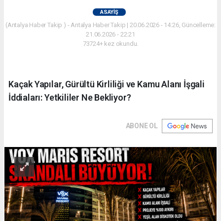
ASAYIŞ
(Antalya Haber Takip ) - Antalya Haber Takip | 20.06.2026 - 14:26, Güncelleme:
21.06.2026 - 22:21
73724+ kez okundu.
Kaçak Yapılar, Gürültü Kirliliği ve Kamu Alanı İşgali
İddiaları: Yetkililer Ne Bekliyor?
ABONE OL