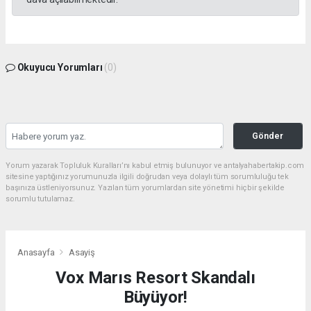
Okuyucu Yorumları
(0)
Gönder
Yorum yazarak Topluluk Kuralları’nı kabul etmiş bulunuyor ve antalyahabertakip.com
sitesine yaptığınız yorumunuzla ilgili doğrudan veya dolaylı tüm sorumluluğu tek
başınıza üstleniyorsunuz. Yazılan tüm yorumlardan site yönetimi hiçbir şekilde
sorumlu tutulamaz.
Anasayfa
Asayiş
Vox Marıs Resort Skandalı
Büyüyor!