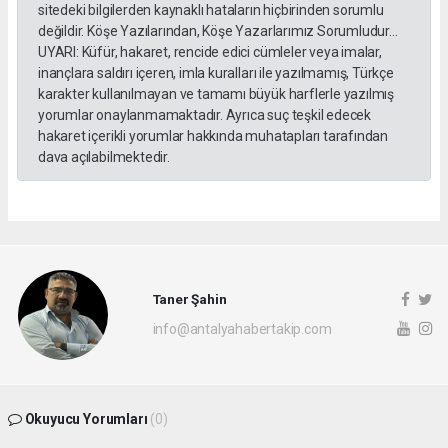
sitedeki bilgilerden kaynaklı hataların hiçbirinden sorumlu
değildir. Köşe Yazılarından, Köşe Yazarlarımız Sorumludur...
UYARI: Küfür, hakaret, rencide edici cümleler veya imalar,
inançlara saldırı içeren, imla kuralları ile yazılmamış, Türkçe
karakter kullanılmayan ve tamamı büyük harflerle yazılmış
yorumlar onaylanmamaktadır. Ayrıca suç teşkil edecek
hakaret içerikli yorumlar hakkında muhatapları tarafından
dava açılabilmektedir.
Taner Şahin
info@antalyahabertakip.com
Okuyucu Yorumları
(0)