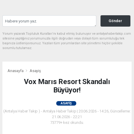
Gönder
Yorum yazarak Topluluk Kuralları’nı kabul etmiş bulunuyor ve antalyahabertakip.com
sitesine yaptığınız yorumunuzla ilgili doğrudan veya dolaylı tüm sorumluluğu tek
başınıza üstleniyorsunuz. Yazılan tüm yorumlardan site yönetimi hiçbir şekilde
sorumlu tutulamaz.
Anasayfa
Asayiş
Vox Marıs Resort Skandalı
Büyüyor!
ASAYIŞ
(Antalya Haber Takip ) - Antalya Haber Takip | 20.06.2026 - 14:26, Güncelleme:
21.06.2026 - 22:21
73779+ kez okundu.