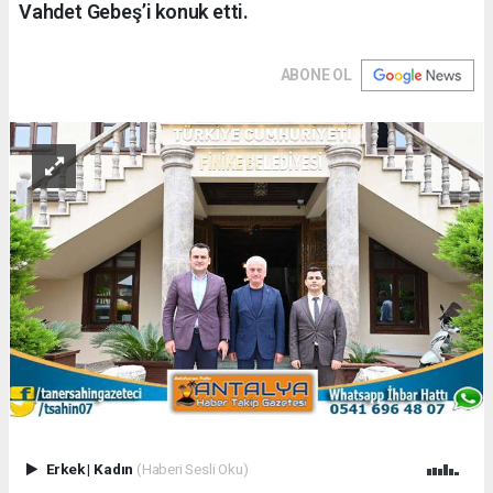
Vahdet Gebeş’i konuk etti.
ABONE OL
Erkek
|
Kadın
(Haberi Sesli Oku)