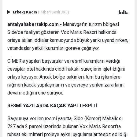
Erkek
|
Kadın
(Haberi Sesli Oku)
antalyahabertakip.com -
Manavgat'ın turizm bölgesi
Side'de faaliyet gösteren Vox Maris Resort hakkında
ortaya atılan iddialar kamuoyunda büyük yankı uyandırırken,
vatandaşlar yetkili kurumları göreve çağırıyor.
CİMER'e yapılan başvurular ve resmî kurumların verdiği
cevaplar, otel hakkında ciddi hukuki süreçlerin işletildiğini
ortaya koyuyor. Ancak bölge sakinleri, tüm bu işlemlere
rağmen kaçak yapılaşmanın ve çevreye verilen zararların
devam ettiğini öne sürüyor.
RESMİ YAZILARDA KAÇAK YAPI TESPİTİ
Başvuruya verilen resmi yanıtta, Side (Kemer) Mahallesi
727 ada 2 parsel üzerinde bulunan Vox Maris Resort'ta
ruhsat eki mimari projeye aykırı uygulamalar tespit edildiği