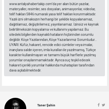
www.antalyahabertakip.com'da yer alan bütün yazılar,
materyaller, resimler, ses dosyaları, animasyonlar, videolar,
telif hakları 5846 numaralı yasa telif hakları korunmaktadır.
Yazılı izni olmaksızın herhangi bir şekilde kopyalanamaz,
dağıtılamaz, değiştirilemez, yayınlanamaz. İzinsiz ve kaynak
belirtilmeksizin kopyalama ve kullanımı yapılamaz. Bu
sitedeki bilgilerden kaynaklı hataların hiçbirinden sorumlu
değildir. Köşe Yazılarından, Köşe Yazarlarımız Sorumludur...
UYARI: Küfür, hakaret, rencide edici cümleler veya imalar,
inançlara saldırı içeren, imla kuralları ile yazılmamış, Türkçe
karakter kullanılmayan ve tamamı büyük harflerle yazılmış
yorumlar onaylanmamaktadır. Ayrıca suç teşkil edecek
hakaret içerikli yorumlar hakkında muhatapları tarafından
dava açılabilmektedir.
Taner Şahin