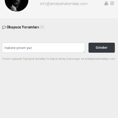
info@antalyahabertakip.com
Okuyucu Yorumları
(0)
Gönder
Yorum yazarak Topluluk Kuralları’nı kabul etmiş bulunuyor ve antalyahabertakip.com
sitesine yaptığınız yorumunuzla ilgili doğrudan veya dolaylı tüm sorumluluğu tek
başınıza üstleniyorsunuz. Yazılan tüm yorumlardan site yönetimi hiçbir şekilde
sorumlu tutulamaz.
haber paketi
haber scripti
haber yazılımı
Tüm hakları saklı tutulmaktadır.Copyright 2026©
Haber Yazılımı:
Web Aksiyon ®