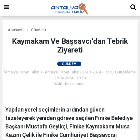
Anasayfa
Gündem
Kaymakam Ve Başsavcı’dan Tebrik
Ziyareti
GÜNDEM
(Antalya Haber Takip ) - Antalya Haber Takip | 25.04.2024 - 19:50, Güncelleme:
25.04.2024 - 19:50
8248+ kez okundu.
Yapılan yerel seçimlerin ardından güven
tazeleyerek yeniden göreve seçilen Finike Belediye
Başkanı Mustafa Geyikçi, Finike Kaymakamı Musa
Kazım Çelik ile Finike Cumhuriyet Başsavcısı