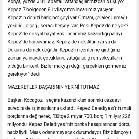
Konya, yüzde 3.8’i Ispartalı vatandaşlarımızdan oluşuyor.
Kepez 7 bölgeden 81 vilayetten insanımız yaşıyor.
Kepez’in denizi hariç her şeyi var. Ormanı, şelalesi, ırmağı,
yeşilliği, çiçeği, serası herşeyi var. Peki Kepez’de ne yok?
Kepez’de sosyal hayat yok. İnsanımız kazandığı parayı
Kepez’de harcayamaz. Kepez demek Altınova ya da
Dokuma demek değildir. Kepez’in içerilerine girdiğiniz
zaman yalınayak çocukların, yatağa aç giren yoksulların
olduğu bir kent. Bizler makyajı değil gerçekleri görmemiz
gerekiyor” dedi.
MAZERETLER BAŞARININ YERİNİ TUTMAZ
Başkan Kocagöz, seçimi kazandıktan sonraki cezaevi
sürecini de iş insanlarına aktardı. Kepez Belediyesi’nin mali
borçlarına değinerek, “Bütçe 2 miyar 700, borç 1 milyar 226
milyondu. Kepez Belediyesi’nin banka hesaplarından dördü
hacizliydi. Maaş ödenemeyecek durumdaydı. Biz bilançoyu