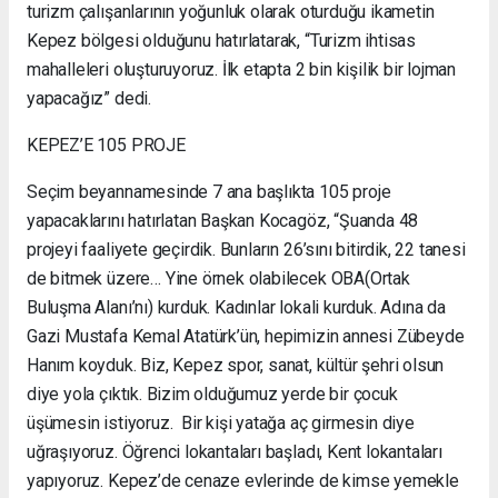
turizm çalışanlarının yoğunluk olarak oturduğu ikametin
Kepez bölgesi olduğunu hatırlatarak, “Turizm ihtisas
mahalleleri oluşturuyoruz. İlk etapta 2 bin kişilik bir lojman
yapacağız” dedi.
KEPEZ’E 105 PROJE
Seçim beyannamesinde 7 ana başlıkta 105 proje
yapacaklarını hatırlatan Başkan Kocagöz, “Şuanda 48
projeyi faaliyete geçirdik. Bunların 26’sını bitirdik, 22 tanesi
de bitmek üzere… Yine örnek olabilecek OBA(Ortak
Buluşma Alanı’nı) kurduk. Kadınlar lokali kurduk. Adına da
Gazi Mustafa Kemal Atatürk’ün, hepimizin annesi Zübeyde
Hanım koyduk. Biz, Kepez spor, sanat, kültür şehri olsun
diye yola çıktık. Bizim olduğumuz yerde bir çocuk
üşümesin istiyoruz. Bir kişi yatağa aç girmesin diye
uğraşıyoruz. Öğrenci lokantaları başladı, Kent lokantaları
yapıyoruz. Kepez’de cenaze evlerinde de kimse yemekle