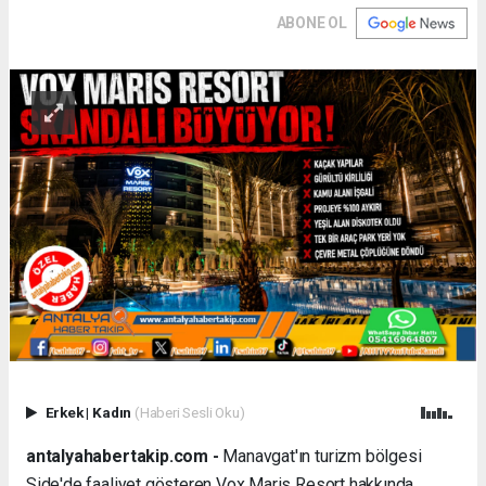
ABONE OL
Erkek
|
Kadın
(Haberi Sesli Oku)
antalyahabertakip.com -
Manavgat'ın turizm bölgesi
Side'de faaliyet gösteren Vox Maris Resort hakkında