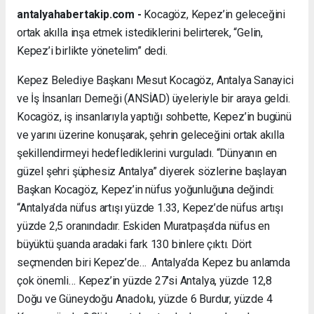
antalyahabertakip.com -
Kocagöz, Kepez’in geleceğini
ortak akılla inşa etmek istediklerini belirterek, “Gelin,
Kepez’i birlikte yönetelim” dedi.
Kepez Belediye Başkanı Mesut Kocagöz, Antalya Sanayici
ve İş İnsanları Derneği (ANSİAD) üyeleriyle bir araya geldi.
Kocagöz, iş insanlarıyla yaptığı sohbette, Kepez’in bugünü
ve yarını üzerine konuşarak, şehrin geleceğini ortak akılla
şekillendirmeyi hedeflediklerini vurguladı. “Dünyanın en
güzel şehri şüphesiz Antalya” diyerek sözlerine başlayan
Başkan Kocagöz, Kepez’in nüfus yoğunluğuna değindi:
“Antalya’da nüfus artışı yüzde 1.33, Kepez’de nüfus artışı
yüzde 2,5 oranındadır. Eskiden Muratpaşa’da nüfus en
büyüktü şuanda aradaki fark 130 binlere çıktı. Dört
seçmenden biri Kepez’de… Antalya’da Kepez bu anlamda
çok önemli… Kepez’in yüzde 27’si Antalya, yüzde 12,8
Doğu ve Güneydoğu Anadolu, yüzde 6 Burdur, yüzde 4