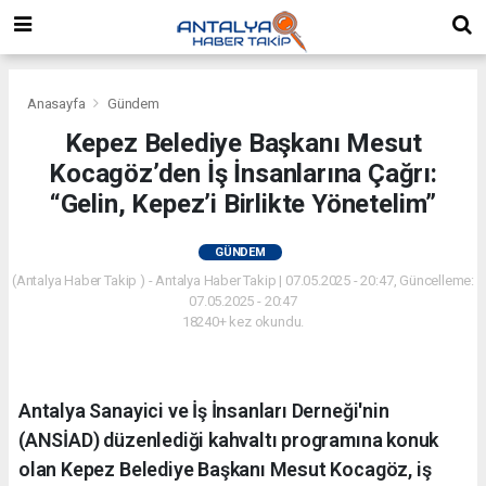
Anasayfa
Gündem
Kepez Belediye Başkanı Mesut
Kocagöz’den İş İnsanlarına Çağrı:
“Gelin, Kepez’i Birlikte Yönetelim”
GÜNDEM
(Antalya Haber Takip ) - Antalya Haber Takip | 07.05.2025 - 20:47, Güncelleme:
07.05.2025 - 20:47
18240+ kez okundu.
Antalya Sanayici ve İş İnsanları Derneği'nin
(ANSİAD) düzenlediği kahvaltı programına konuk
olan Kepez Belediye Başkanı Mesut Kocagöz, iş