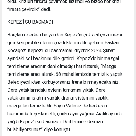
oldu. Krizleri fırsata çevirmek lazımdı ve bizde her krizi
fırsata çevirdik” dedi.
KEPEZ’İ SU BASMADI
Borçları öderken bir yandan Kepez’in çok acil çözülmesi
gereken problemlerini çözdüklerini dile getiren Başkan
Kocagöz, Kepez’i su basmamalı diyerek 2024 Şubat
ayındaki sel baskınını dile getirdi. Kepez’de bir mazgal
temizleme aracının dahi olmadığı hatırlatarak, “Mazgal
temizleme aracı alarak, 68 mahallemizde temizlik yaptık.
Belediyecilikten korkuyorsanız trene binmeyeceksiniz.
Dere yataklarındaki evlerin tamamını yıktık. Dere
yataklarının ıslahını yaptık, drenaj sistemini yaptık,
mazgalları temizledik. Sayın Valimiz de herkesin
huzurunda teşekkür etti, çünkü aynı yağmur Aralık ayında
yağdı Kepez’i su basmadı. Dertlenince derman
bulabiliyorsunuz” diye konuştu.