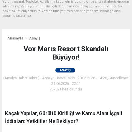
Yorum yazarak Topluluk Kuralları’nı kabul etmiş bulunuyor ve antalyahabertakip.com
sitesine yaptığınız yorumunuzla ilgili doğrudan veya dolaylı tüm sorumluluğu tek
başınıza üstleniyorsunuz. Yazılan tüm yorumlardan site yönetimi hiçbir şekilde
sorumlu tutulamaz.
Anasayfa
Asayiş
Vox Marıs Resort Skandalı
Büyüyor!
ASAYIŞ
(Antalya Haber Takip ) - Antalya Haber Takip | 20.06.2026 - 14:26, Güncelleme:
21.06.2026 - 22:21
73752+ kez okundu.
Kaçak Yapılar, Gürültü Kirliliği ve Kamu Alanı İşgali
İddiaları: Yetkililer Ne Bekliyor?