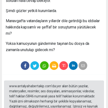
soruları hâlâ cevap bekliyor.
Şimdi gözler yetkili kurumlarda.
Manavgat'ta vatandaşların yıllardır dile getirdiği bu iddialar
hakkında kapsamlı ve şeffaf bir soruşturma yürütülecek
mi?
Yoksa kamuoyunun gündemine taşınan bu dosya da
zamanla unutulup gidecek mi?
www.antalyahabertakip.com'da yer alan bütün yazılar,
materyaller, resimler, ses dosyaları, animasyonlar, videolar,
telif hakları 5846 numaralı yasa telif hakları korunmaktadır.
Yazılı izni olmaksızın herhangi bir şekilde kopyalanamaz,
dağıtılamaz, değiştirilemez, yayınlanamaz. İzinsiz ve kaynak