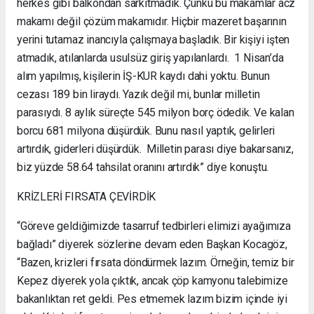
herkes gibi balkondan sarkıtmadık. Çünkü bu makamlar acz
makamı değil çözüm makamıdır. Hiçbir mazeret başarının
yerini tutamaz inancıyla çalışmaya başladık. Bir kişiyi işten
atmadık, atılanlarda usulsüz giriş yapılanlardı. 1 Nisan’da
alım yapılmış, kişilerin İŞ-KUR kaydı dahi yoktu. Bunun
cezası 189 bin liraydı. Yazık değil mi, bunlar milletin
parasıydı. 8 aylık süreçte 545 milyon borç ödedik. Ve kalan
borcu 681 milyona düşürdük. Bunu nasıl yaptık, gelirleri
artırdık, giderleri düşürdük. Milletin parası diye bakarsanız,
biz yüzde 58.64 tahsilat oranını artırdık” diye konuştu.
KRİZLERİ FIRSATA ÇEVİRDİK
“Göreve geldiğimizde tasarruf tedbirleri elimizi ayağımıza
bağladı” diyerek sözlerine devam eden Başkan Kocagöz,
“Bazen, krizleri fırsata döndürmek lazım. Örneğin, temiz bir
Kepez diyerek yola çıktık, ancak çöp kamyonu talebimize
bakanlıktan ret geldi. Pes etmemek lazım bizim içinde iyi