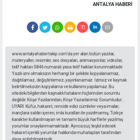
ANTALYA HABERİ
www.antalyahabertakip.com'da yer alan bütün yazılar,
materyaller, resimler, ses dosyaları, animasyonlar, videolar,
telif hakları 5846 numaralı yasa telif hakları korunmaktadır.
Yazılı izni olmaksızın herhangi bir şekilde kopyalanamaz,
dağıtılamaz, değiştirilemez, yayınlanamaz. İzinsiz ve kaynak
belirtilmeksizin kopyalama ve kullanımı yapılamaz. Bu
sitedeki bilgilerden kaynaklı hataların hiçbirinden sorumlu
değildir. Köşe Yazılarından, Köşe Yazarlarımız Sorumludur...
UYARI: Küfür, hakaret, rencide edici cümleler veya imalar,
inançlara saldırı içeren, imla kuralları ile yazılmamış, Türkçe
karakter kullanılmayan ve tamamı büyük harflerle yazılmış
yorumlar onaylanmamaktadır. Ayrıca suç teşkil edecek
hakaret içerikli yorumlar hakkında muhatapları tarafından
dava açılabilmektedir.