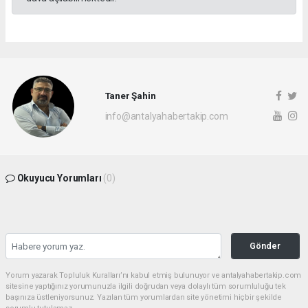
Taner Şahin
info@antalyahabertakip.com
Okuyucu Yorumları
(0)
Gönder
Yorum yazarak Topluluk Kuralları’nı kabul etmiş bulunuyor ve antalyahabertakip.com
sitesine yaptığınız yorumunuzla ilgili doğrudan veya dolaylı tüm sorumluluğu tek
başınıza üstleniyorsunuz. Yazılan tüm yorumlardan site yönetimi hiçbir şekilde