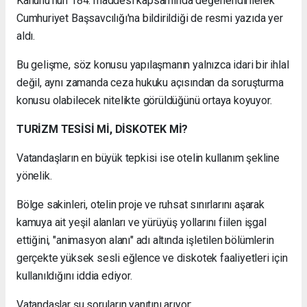
Kanunu'nun 184. maddesi kapsamında değerlendirilerek
Cumhuriyet Başsavcılığı'na bildirildiği de resmi yazıda yer
aldı.
Bu gelişme, söz konusu yapılaşmanın yalnızca idari bir ihlal
değil, aynı zamanda ceza hukuku açısından da soruşturma
konusu olabilecek nitelikte görüldüğünü ortaya koyuyor.
TURİZM TESİSİ Mİ, DİSKOTEK Mİ?
Vatandaşların en büyük tepkisi ise otelin kullanım şekline
yönelik.
Bölge sakinleri, otelin proje ve ruhsat sınırlarını aşarak
kamuya ait yeşil alanları ve yürüyüş yollarını fiilen işgal
ettiğini, "animasyon alanı" adı altında işletilen bölümlerin
gerçekte yüksek sesli eğlence ve diskotek faaliyetleri için
kullanıldığını iddia ediyor.
Vatandaşlar şu soruların yanıtını arıyor: