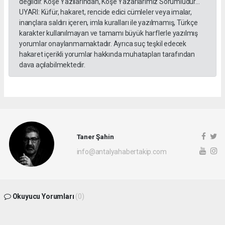
değildir. Köşe Yazılarından, Köşe Yazarlarımız Sorumludur...
UYARI: Küfür, hakaret, rencide edici cümleler veya imalar,
inançlara saldırı içeren, imla kuralları ile yazılmamış, Türkçe
karakter kullanılmayan ve tamamı büyük harflerle yazılmış
yorumlar onaylanmamaktadır. Ayrıca suç teşkil edecek
hakaret içerikli yorumlar hakkında muhatapları tarafından
dava açılabilmektedir.
Taner Şahin
info@antalyahabertakip.com
Okuyucu Yorumları
(0)