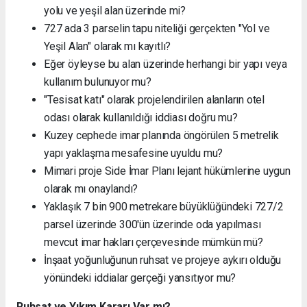
yolu ve yeşil alan üzerinde mi?
727 ada 3 parselin tapu niteliği gerçekten "Yol ve
Yeşil Alan" olarak mı kayıtlı?
Eğer öyleyse bu alan üzerinde herhangi bir yapı veya
kullanım bulunuyor mu?
"Tesisat katı" olarak projelendirilen alanların otel
odası olarak kullanıldığı iddiası doğru mu?
Kuzey cephede imar planında öngörülen 5 metrelik
yapı yaklaşma mesafesine uyuldu mu?
Mimari proje Side İmar Planı lejant hükümlerine uygun
olarak mı onaylandı?
Yaklaşık 7 bin 900 metrekare büyüklüğündeki 727/2
parsel üzerinde 300'ün üzerinde oda yapılması
mevcut imar hakları çerçevesinde mümkün mü?
İnşaat yoğunluğunun ruhsat ve projeye aykırı olduğu
yönündeki iddialar gerçeği yansıtıyor mu?
Ruhsat ve Yıkım Kararı Var mı?