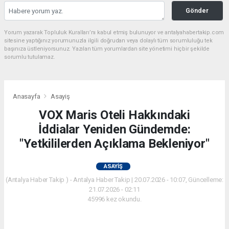
Gönder
Yorum yazarak Topluluk Kuralları’nı kabul etmiş bulunuyor ve antalyahabertakip.com
sitesine yaptığınız yorumunuzla ilgili doğrudan veya dolaylı tüm sorumluluğu tek
başınıza üstleniyorsunuz. Yazılan tüm yorumlardan site yönetimi hiçbir şekilde
sorumlu tutulamaz.
Anasayfa
Asayiş
VOX Maris Oteli Hakkındaki
İddialar Yeniden Gündemde:
"Yetkililerden Açıklama Bekleniyor"
ASAYIŞ
(Antalya Haber Takip ) - Antalya Haber Takip | 20.07.2026 - 10:07, Güncelleme:
21.07.2026 - 02:11
45996 kez okundu.