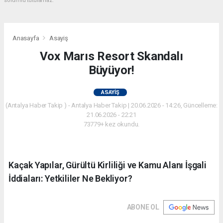
sorumlu tutulamaz.
Anasayfa
Asayiş
Vox Marıs Resort Skandalı
Büyüyor!
ASAYIŞ
(Antalya Haber Takip ) - Antalya Haber Takip | 20.06.2026 - 14:26, Güncelleme:
21.06.2026 - 22:21
73779+ kez okundu.
Kaçak Yapılar, Gürültü Kirliliği ve Kamu Alanı İşgali
İddiaları: Yetkililer Ne Bekliyor?
ABONE OL