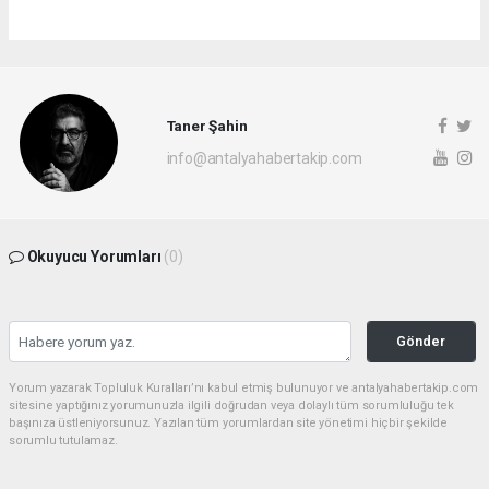
Taner Şahin
info@antalyahabertakip.com
Okuyucu Yorumları
(0)
Gönder
Yorum yazarak Topluluk Kuralları’nı kabul etmiş bulunuyor ve antalyahabertakip.com
sitesine yaptığınız yorumunuzla ilgili doğrudan veya dolaylı tüm sorumluluğu tek
başınıza üstleniyorsunuz. Yazılan tüm yorumlardan site yönetimi hiçbir şekilde
sorumlu tutulamaz.