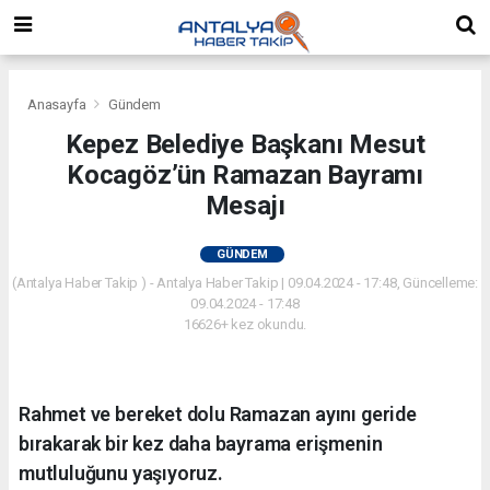
Anasayfa
Gündem
Kepez Belediye Başkanı Mesut
Kocagöz’ün Ramazan Bayramı
Mesajı
GÜNDEM
(Antalya Haber Takip ) - Antalya Haber Takip | 09.04.2024 - 17:48, Güncelleme:
09.04.2024 - 17:48
16626+ kez okundu.
Rahmet ve bereket dolu Ramazan ayını geride
bırakarak bir kez daha bayrama erişmenin
mutluluğunu yaşıyoruz.