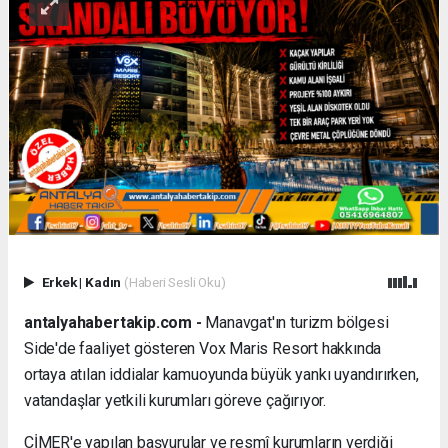
Erkek
|
Kadın
(Haberi Sesli Oku)
antalyahabertakip.com -
Manavgat'ın turizm bölgesi
Side'de faaliyet gösteren Vox Maris Resort hakkında
ortaya atılan iddialar kamuoyunda büyük yankı uyandırırken,
vatandaşlar yetkili kurumları göreve çağırıyor.
CİMER'e yapılan başvurular ve resmî kurumların verdiği