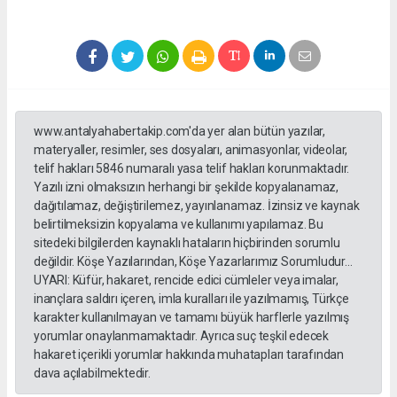
www.antalyahabertakip.com'da yer alan bütün yazılar,
materyaller, resimler, ses dosyaları, animasyonlar, videolar,
telif hakları 5846 numaralı yasa telif hakları korunmaktadır.
Yazılı izni olmaksızın herhangi bir şekilde kopyalanamaz,
dağıtılamaz, değiştirilemez, yayınlanamaz. İzinsiz ve kaynak
belirtilmeksizin kopyalama ve kullanımı yapılamaz. Bu
sitedeki bilgilerden kaynaklı hataların hiçbirinden sorumlu
değildir. Köşe Yazılarından, Köşe Yazarlarımız Sorumludur...
UYARI: Küfür, hakaret, rencide edici cümleler veya imalar,
inançlara saldırı içeren, imla kuralları ile yazılmamış, Türkçe
karakter kullanılmayan ve tamamı büyük harflerle yazılmış
yorumlar onaylanmamaktadır. Ayrıca suç teşkil edecek
hakaret içerikli yorumlar hakkında muhatapları tarafından
dava açılabilmektedir.