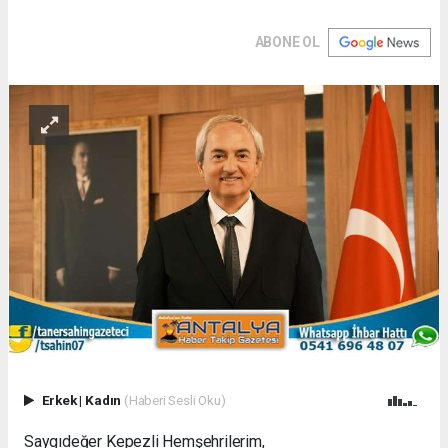
ABONE OL
Erkek
|
Kadın
(Haberi Sesli Oku)
Saygıdeğer Kepezli Hemşehrilerim,