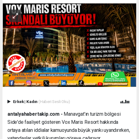
Erkek
|
Kadın
(Haberi Sesli Oku)
antalyahabertakip.com -
Manavgat'ın turizm bölgesi
Side'de faaliyet gösteren Vox Maris Resort hakkında
ortaya atılan iddialar kamuoyunda büyük yankı uyandırırken,
vatandaşlar yetkili kurumları göreve çağırıyor.