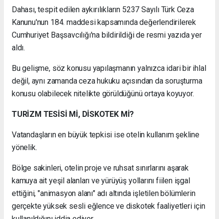
Dahası, tespit edilen aykırılıkların 5237 Sayılı Türk Ceza
Kanunu'nun 184. maddesi kapsamında değerlendirilerek
Cumhuriyet Başsavcılığı'na bildirildiği de resmi yazıda yer
aldı.
Bu gelişme, söz konusu yapılaşmanın yalnızca idari bir ihlal
değil, aynı zamanda ceza hukuku açısından da soruşturma
konusu olabilecek nitelikte görüldüğünü ortaya koyuyor.
TURİZM TESİSİ Mİ, DİSKOTEK Mİ?
Vatandaşların en büyük tepkisi ise otelin kullanım şekline
yönelik.
Bölge sakinleri, otelin proje ve ruhsat sınırlarını aşarak
kamuya ait yeşil alanları ve yürüyüş yollarını fiilen işgal
ettiğini, "animasyon alanı" adı altında işletilen bölümlerin
gerçekte yüksek sesli eğlence ve diskotek faaliyetleri için
kullanıldığını iddia ediyor.