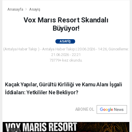
Anasayfa
Asayiş
Vox Marıs Resort Skandalı
Büyüyor!
ASAYIŞ
(Antalya Haber Takip ) - Antalya Haber Takip | 20.06.2026 - 14:26, Güncelleme:
21.06.2026 - 22:21
73779+ kez okundu.
Kaçak Yapılar, Gürültü Kirliliği ve Kamu Alanı İşgali
İddiaları: Yetkililer Ne Bekliyor?
ABONE OL