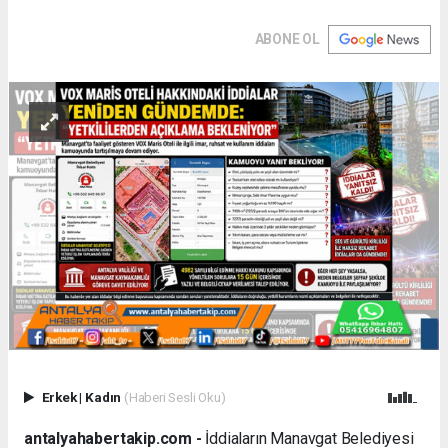
ABONE OL
Erkek
|
Kadın
(Haberi Sesli Oku)
antalyahabertakip.com -
İddiaların Manavgat Belediyesi