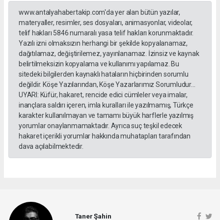
www.antalyahabertakip.com'da yer alan bütün yazılar,
materyaller, resimler, ses dosyaları, animasyonlar, videolar,
telif hakları 5846 numaralı yasa telif hakları korunmaktadır.
Yazılı izni olmaksızın herhangi bir şekilde kopyalanamaz,
dağıtılamaz, değiştirilemez, yayınlanamaz. İzinsiz ve kaynak
belirtilmeksizin kopyalama ve kullanımı yapılamaz. Bu
sitedeki bilgilerden kaynaklı hataların hiçbirinden sorumlu
değildir. Köşe Yazılarından, Köşe Yazarlarımız Sorumludur...
UYARI: Küfür, hakaret, rencide edici cümleler veya imalar,
inançlara saldırı içeren, imla kuralları ile yazılmamış, Türkçe
karakter kullanılmayan ve tamamı büyük harflerle yazılmış
yorumlar onaylanmamaktadır. Ayrıca suç teşkil edecek
hakaret içerikli yorumlar hakkında muhatapları tarafından
dava açılabilmektedir.
Taner Şahin