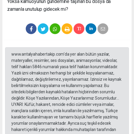
Yoksa kamuoyunun gündemine taşınan bu dosya da
zamanla unutulup gidecek mi?
www.antalyahabertakip.com'da yer alan bütün yazılar,
materyaller, resimler, ses dosyaları, animasyonlar, videolar,
telif hakları 5846 numaralı yasa telif hakları korunmaktadır.
Yazılı izni olmaksızın herhangi bir şekilde kopyalanamaz,
dağıtılamaz, değiştirilemez, yayınlanamaz. İzinsiz ve kaynak
belirtilmeksizin kopyalama ve kullanımı yapılamaz. Bu
sitedeki bilgilerden kaynaklı hataların hiçbirinden sorumlu
değildir. Köşe Yazılarından, Köşe Yazarlarımız Sorumludur...
UYARI: Küfür, hakaret, rencide edici cümleler veya imalar,
inançlara saldırı içeren, imla kuralları ile yazılmamış, Türkçe
karakter kullanılmayan ve tamamı büyük harflerle yazılmış
yorumlar onaylanmamaktadır. Ayrıca suç teşkil edecek
hakaret içerikli yorumlar hakkında muhatapları tarafından