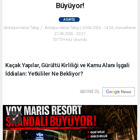
Büyüyor!
ASAYIŞ
(Antalya Haber Takip ) - Antalya Haber Takip | 20.06.2026 - 14:26, Güncelleme:
21.06.2026 - 22:21
73773+ kez okundu.
Kaçak Yapılar, Gürültü Kirliliği ve Kamu Alanı İşgali
İddiaları: Yetkililer Ne Bekliyor?
ABONE OL