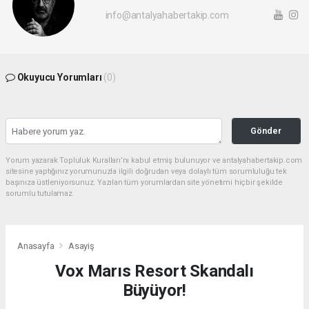
info@antalyahabertakip.com
Okuyucu Yorumları
(0)
Gönder
Yorum yazarak Topluluk Kuralları’nı kabul etmiş bulunuyor ve antalyahabertakip.com
sitesine yaptığınız yorumunuzla ilgili doğrudan veya dolaylı tüm sorumluluğu tek
başınıza üstleniyorsunuz. Yazılan tüm yorumlardan site yönetimi hiçbir şekilde
sorumlu tutulamaz.
Anasayfa
Asayiş
Vox Marıs Resort Skandalı
Büyüyor!