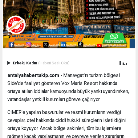
Erkek
|
Kadın
(Haberi Sesli Oku)
antalyahabertakip.com -
Manavgat'ın turizm bölgesi
Side'de faaliyet gösteren Vox Maris Resort hakkında
ortaya atılan iddialar kamuoyunda büyük yankı uyandırırken,
vatandaşlar yetkili kurumları göreve çağırıyor.
CİMER'e yapılan başvurular ve resmî kurumların verdiği
cevaplar, otel hakkında ciddi hukuki süreçlerin işletildiğini
ortaya koyuyor. Ancak bölge sakinleri, tüm bu işlemlere
rağmen kaçak yapılaşmanın ve çevreye verilen zararların