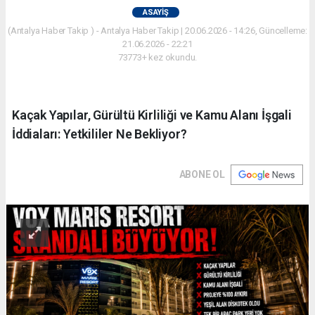
ASAYIŞ
(Antalya Haber Takip ) - Antalya Haber Takip | 20.06.2026 - 14:26, Güncelleme:
21.06.2026 - 22:21
73773+ kez okundu.
Kaçak Yapılar, Gürültü Kirliliği ve Kamu Alanı İşgali
İddiaları: Yetkililer Ne Bekliyor?
ABONE OL