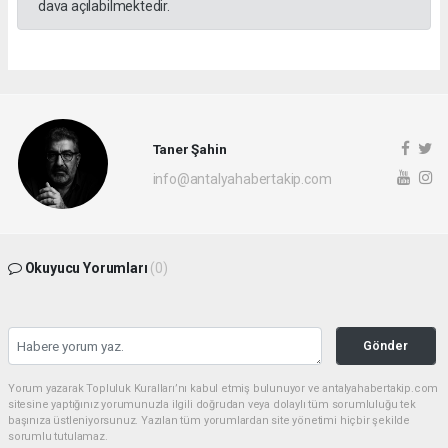
dava açılabilmektedir.
Taner Şahin
info@antalyahabertakip.com
Okuyucu Yorumları
(0)
Gönder
Yorum yazarak Topluluk Kuralları’nı kabul etmiş bulunuyor ve antalyahabertakip.com
sitesine yaptığınız yorumunuzla ilgili doğrudan veya dolaylı tüm sorumluluğu tek
başınıza üstleniyorsunuz. Yazılan tüm yorumlardan site yönetimi hiçbir şekilde
sorumlu tutulamaz.