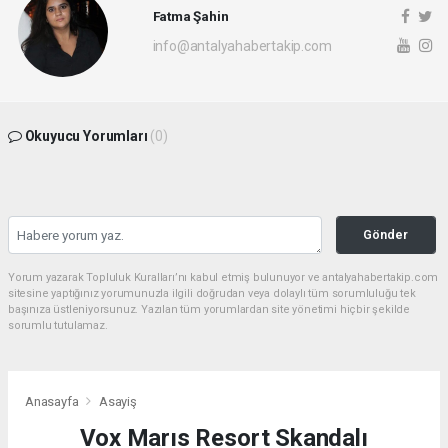
Fatma Şahin
info@antalyahabertakip.com
Okuyucu Yorumları
(0)
Gönder
Yorum yazarak Topluluk Kuralları’nı kabul etmiş bulunuyor ve antalyahabertakip.com
sitesine yaptığınız yorumunuzla ilgili doğrudan veya dolaylı tüm sorumluluğu tek
başınıza üstleniyorsunuz. Yazılan tüm yorumlardan site yönetimi hiçbir şekilde
sorumlu tutulamaz.
Anasayfa
Asayiş
Vox Marıs Resort Skandalı