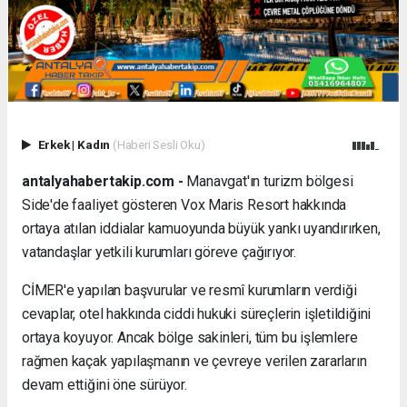
Erkek
|
Kadın
(Haberi Sesli Oku)
antalyahabertakip.com -
Manavgat'ın turizm bölgesi
Side'de faaliyet gösteren Vox Maris Resort hakkında
ortaya atılan iddialar kamuoyunda büyük yankı uyandırırken,
vatandaşlar yetkili kurumları göreve çağırıyor.
CİMER'e yapılan başvurular ve resmî kurumların verdiği
cevaplar, otel hakkında ciddi hukuki süreçlerin işletildiğini
ortaya koyuyor. Ancak bölge sakinleri, tüm bu işlemlere
rağmen kaçak yapılaşmanın ve çevreye verilen zararların
devam ettiğini öne sürüyor.