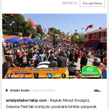
ABONE OL
Erkek
|
Kadın
(Haberi Sesli Oku)
antalyahabertakip.com -
Başkan Mesut Kocagöz,
Dokuma Park’taki kortej de çocuklarla birlikte yürüyerek