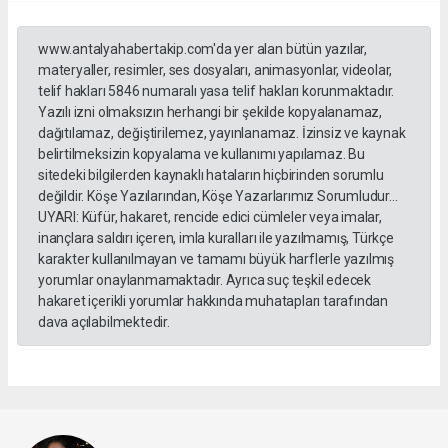
www.antalyahabertakip.com'da yer alan bütün yazılar,
materyaller, resimler, ses dosyaları, animasyonlar, videolar,
telif hakları 5846 numaralı yasa telif hakları korunmaktadır.
Yazılı izni olmaksızın herhangi bir şekilde kopyalanamaz,
dağıtılamaz, değiştirilemez, yayınlanamaz. İzinsiz ve kaynak
belirtilmeksizin kopyalama ve kullanımı yapılamaz. Bu
sitedeki bilgilerden kaynaklı hataların hiçbirinden sorumlu
değildir. Köşe Yazılarından, Köşe Yazarlarımız Sorumludur...
UYARI: Küfür, hakaret, rencide edici cümleler veya imalar,
inançlara saldırı içeren, imla kuralları ile yazılmamış, Türkçe
karakter kullanılmayan ve tamamı büyük harflerle yazılmış
yorumlar onaylanmamaktadır. Ayrıca suç teşkil edecek
hakaret içerikli yorumlar hakkında muhatapları tarafından
dava açılabilmektedir.