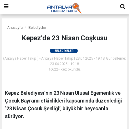
Anasayfa
Belediyeler
Kepez’de 23 Nisan Coşkusu
BELEDIYELER
(Antalya Haber Takip ) - Antalya Haber Takip | 23.04.2025 - 19:18, Güncelleme:
23.04.2025 - 19:18
16622+ kez okundu.
Kepez Belediyesi’nin 23 Nisan Ulusal Egemenlik ve
Çocuk Bayramı etkinlikleri kapsamında düzenlediği
‘23 Nisan Çocuk Şenliği’, büyük bir heyecanla
sürüyor.