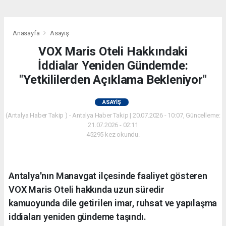
Anasayfa
Asayiş
VOX Maris Oteli Hakkındaki
İddialar Yeniden Gündemde:
"Yetkililerden Açıklama Bekleniyor"
ASAYIŞ
(Antalya Haber Takip ) - Antalya Haber Takip | 20.07.2026 - 10:07, Güncelleme:
21.07.2026 - 02:11
45295 kez okundu.
Antalya'nın Manavgat ilçesinde faaliyet gösteren
VOX Maris Oteli hakkında uzun süredir
kamuoyunda dile getirilen imar, ruhsat ve yapılaşma
iddiaları yeniden gündeme taşındı.