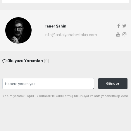
Taner Şahin
info@antalyahabertakip.com
Okuyucu Yorumları
(0)
Gönder
Yorum yazarak Topluluk Kuralları’nı kabul etmiş bulunuyor ve antalyahabertakip.com
sitesine yaptığınız yorumunuzla ilgili doğrudan veya dolaylı tüm sorumluluğu tek
başınıza üstleniyorsunuz. Yazılan tüm yorumlardan site yönetimi hiçbir şekilde
sorumlu tutulamaz.