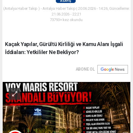
ASAYIŞ
(Antalya Haber Takip ) - Antalya Haber Takip | 20.06.2026 - 14:26, Güncelleme:
21.06.2026 - 22:21
73793+ kez okundu.
Kaçak Yapılar, Gürültü Kirliliği ve Kamu Alanı İşgali
İddiaları: Yetkililer Ne Bekliyor?
ABONE OL