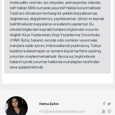
materyaller, resimler, ses dosyaları, animasyonlar, videolar,
telif hakları 5846 numaralı yasa telif hakları korunmaktadır.
Yazılı izni olmaksızın herhangi bir şekilde kopyalanamaz,
dağıtılamaz, değiştirilemez, yayınlanamaz. İzinsiz ve kaynak
belirtilmeksizin kopyalama ve kullanımı yapılamaz. Bu
sitedeki bilgilerden kaynaklı hataların hiçbirinden sorumlu
değildir. Köşe Yazılarından, Köşe Yazarlarımız Sorumludur...
UYARI: Küfür, hakaret, rencide edici cümleler veya imalar,
inançlara saldırı içeren, imla kuralları ile yazılmamış, Türkçe
karakter kullanılmayan ve tamamı büyük harflerle yazılmış
yorumlar onaylanmamaktadır. Ayrıca suç teşkil edecek
hakaret içerikli yorumlar hakkında muhatapları tarafından
dava açılabilmektedir.
Fatma Şahin
info@antalyahabertakip.com