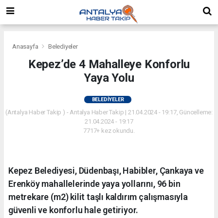
Anasayfa
Belediyeler
Kepez’de 4 Mahalleye Konforlu
Yaya Yolu
BELEDIYELER
(Antalya Haber Takip ) - Antalya Haber Takip | 21.04.2024 - 19:17, Güncelleme:
21.04.2024 - 19:17
7717+ kez okundu.
Kepez Belediyesi, Düdenbaşı, Habibler, Çankaya ve
Erenköy mahallelerinde yaya yollarını, 96 bin
metrekare (m2) kilit taşlı kaldırım çalışmasıyla
güvenli ve konforlu hale getiriyor.