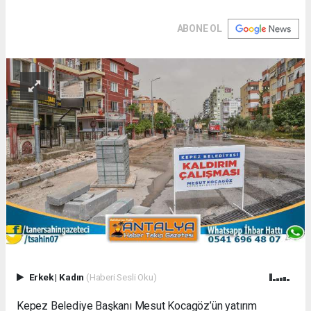
ABONE OL
Erkek
|
Kadın
(Haberi Sesli Oku)
Kepez Belediye Başkanı Mesut Kocagöz’ün yatırım