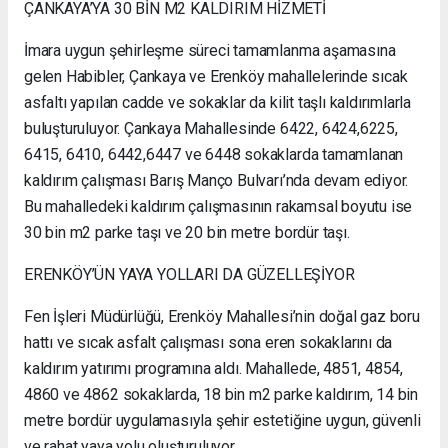
ÇANKAYA’YA 30 BİN M2 KALDIRIM HİZMETİ
İmara uygun şehirleşme süreci tamamlanma aşamasına
gelen Habibler, Çankaya ve Erenköy mahallelerinde sıcak
asfaltı yapılan cadde ve sokaklar da kilit taşlı kaldırımlarla
buluşturuluyor. Çankaya Mahallesinde 6422, 6424,6225,
6415, 6410, 6442,6447 ve 6448 sokaklarda tamamlanan
kaldırım çalışması Barış Manço Bulvarı’nda devam ediyor.
Bu mahalledeki kaldırım çalışmasının rakamsal boyutu ise
30 bin m2 parke taşı ve 20 bin metre bordür taşı.
ERENKÖY’ÜN YAYA YOLLARI DA GÜZELLEŞİYOR
Fen İşleri Müdürlüğü, Erenköy Mahallesi’nin doğal gaz boru
hattı ve sıcak asfalt çalışması sona eren sokaklarını da
kaldırım yatırımı programına aldı. Mahallede, 4851, 4854,
4860 ve 4862 sokaklarda, 18 bin m2 parke kaldırım, 14 bin
metre bordür uygulamasıyla şehir estetiğine uygun, güvenli
ve rahat yaya yolu oluşturuluyor.