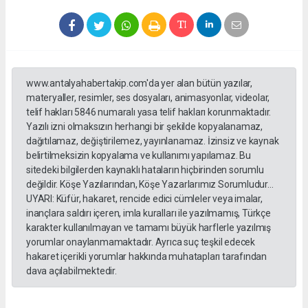
www.antalyahabertakip.com'da yer alan bütün yazılar,
materyaller, resimler, ses dosyaları, animasyonlar, videolar,
telif hakları 5846 numaralı yasa telif hakları korunmaktadır.
Yazılı izni olmaksızın herhangi bir şekilde kopyalanamaz,
dağıtılamaz, değiştirilemez, yayınlanamaz. İzinsiz ve kaynak
belirtilmeksizin kopyalama ve kullanımı yapılamaz. Bu
sitedeki bilgilerden kaynaklı hataların hiçbirinden sorumlu
değildir. Köşe Yazılarından, Köşe Yazarlarımız Sorumludur...
UYARI: Küfür, hakaret, rencide edici cümleler veya imalar,
inançlara saldırı içeren, imla kuralları ile yazılmamış, Türkçe
karakter kullanılmayan ve tamamı büyük harflerle yazılmış
yorumlar onaylanmamaktadır. Ayrıca suç teşkil edecek
hakaret içerikli yorumlar hakkında muhatapları tarafından
dava açılabilmektedir.