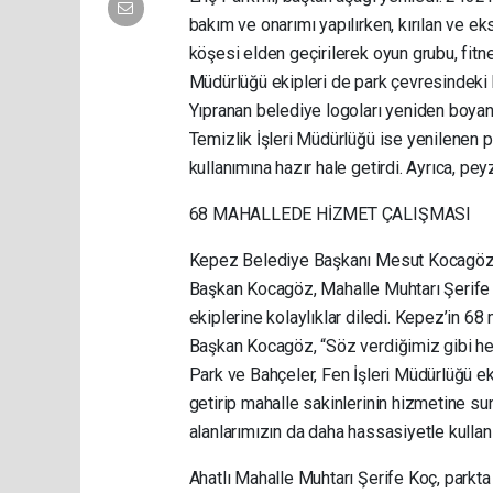
bakım ve onarımı yapılırken, kırılan ve eks
köşesi elden geçirilerek oyun grubu, fitne
Müdürlüğü ekipleri de park çevresindeki ka
Yıpranan belediye logoları yeniden boyand
Temizlik İşleri Müdürlüğü ise yenilenen 
kullanımına hazır hale getirdi. Ayrıca, peyz
68 MAHALLEDE HİZMET ÇALIŞMASI
Kepez Belediye Başkanı Mesut Kocagöz, A
Başkan Kocagöz, Mahalle Muhtarı Şerife Ko
ekiplerine kolaylıklar diledi. Kepez’in 68
Başkan Kocagöz, “Söz verdiğimiz gibi her 
Park ve Bahçeler, Fen İşleri Müdürlüğü ek
getirip mahalle sakinlerinin hizmetine su
alanlarımızın da daha hassasiyetle kullan
Ahatlı Mahalle Muhtarı Şerife Koç, parkta