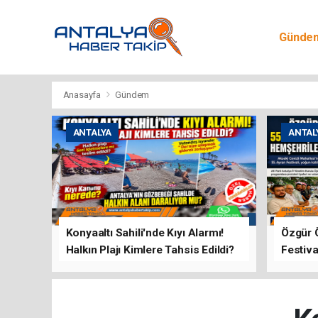
Günde
Egitim
Anasayfa
Gündem
ANTALYA
ANTAL
Konyaaltı Sahili'nde Kıyı Alarmı!
Özgür 
Halkın Plajı Kimlere Tahsis Edildi?
Festiva
Buluşt