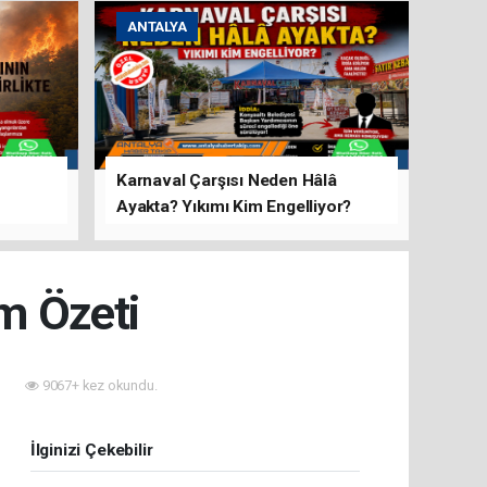
ANTALYA
Karnaval Çarşısı Neden Hâlâ
Ayakta? Yıkımı Kim Engelliyor?
rını Hep
üm Özeti
9067+ kez okundu.
İlginizi Çekebilir