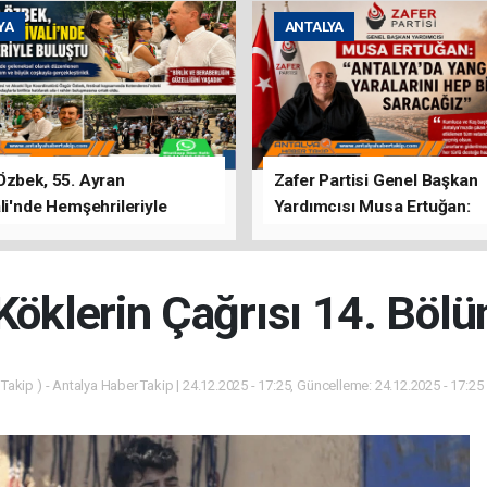
YA
ANTALYA
Özbek, 55. Ayran
Zafer Partisi Genel Başkan
li'nde Hemşehrileriyle
Yardımcısı Musa Ertuğan:
u
"Antalya'da Yangının Yarala
Birlikte Saracağız"
Köklerin Çağrısı 14. Böl
Takip ) - Antalya Haber Takip | 24.12.2025 - 17:25, Güncelleme: 24.12.2025 - 17:25