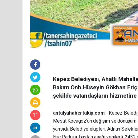
Kepez Belediyesi, Ahatlı Mahall
Bakım Onb.Hüseyin Gökhan Eriç Pa
şekilde vatandaşların hizmetine
antalyahabertakip.com -
Kepez Belediye
Mesut Kocagöz’ün değişim ve dönüşüm ham
yansıdı. Belediye ekipleri, Adnan Selekl
Eriç Parkı’nı, baştan aşağı yeniledi. 2432