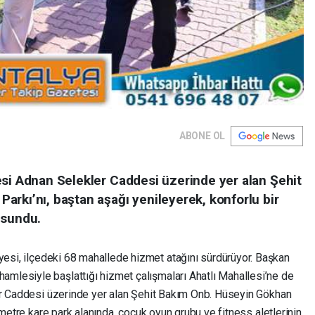
ABONE OL
esi Adnan Selekler Caddesi üzerinde yer alan Şehit
rkı’nı, baştan aşağı yenileyerek, konforlu bir
 sundu.
si, ilçedeki 68 mahallede hizmet atağını sürdürüyor. Başkan
lesiyle başlattığı hizmet çalışmaları Ahatlı Mahallesi’ne de
er Caddesi üzerinde yer alan Şehit Bakım Onb. Hüseyin Gökhan
 metre kare park alanında, çocuk oyun grubu ve fitness aletlerinin