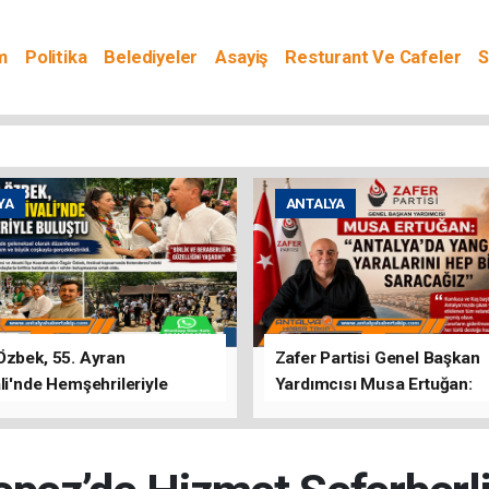
m
Politika
Belediyeler
Asayiş
Resturant Ve Cafeler
S
YA
ANTALYA
Özbek, 55. Ayran
Zafer Partisi Genel Başkan
li'nde Hemşehrileriyle
Yardımcısı Musa Ertuğan:
u
"Antalya'da Yangının Yarala
Birlikte Saracağız"