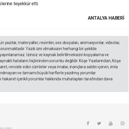
erine teşekkür etti.
ANTALYA HABERİ
yazılar, materyaller, resimler, ses dosyaları, animasyonlar, videolar,
 korunmaktadır. Yazılı izni olmaksızın herhangi bir şekilde
yayınlanamaz. İzinsiz ve kaynak belirtilmeksizin kopyalama ve
kaynaklı hataların hiçbirinden sorumlu değildir. Köşe Yazılarından, Köşe
et, rencide edici cümleler veya imalar, inançlara saldırı içeren, imla
llanılmayan ve tamamı büyük harflerle yazılmış yorumlar
 hakaret içerikli yorumlar hakkında muhatapları tarafından dava
ip.com