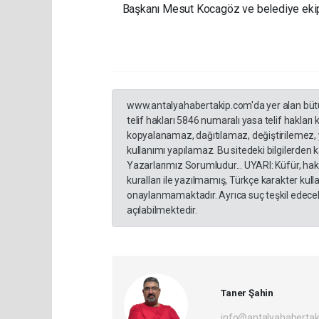
Başkanı Mesut Kocagöz ve belediye ekipl
www.antalyahabertakip.com'da yer alan bütün 
telif hakları 5846 numaralı yasa telif hakları
kopyalanamaz, dağıtılamaz, değiştirilemez, 
kullanımı yapılamaz. Bu sitedeki bilgilerden 
Yazarlarımız Sorumludur... UYARI: Küfür, hakar
kuralları ile yazılmamış, Türkçe karakter ku
onaylanmamaktadır. Ayrıca suç teşkil edecek
açılabilmektedir.
Taner Şahin
info@antalyahabertak