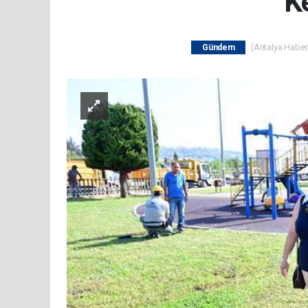
K
(Antalya Haber 
Gündem