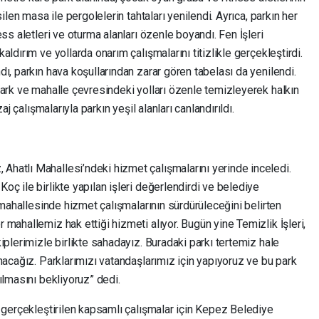
ilen masa ile pergolelerin tahtaları yenilendi. Ayrıca, parkın her
ss aletleri ve oturma alanları özenle boyandı. Fen İşleri
ldırım ve yollarda onarım çalışmalarını titizlikle gerçekleştirdi.
ı, parkın hava koşullarından zarar gören tabelası da yenilendi.
park ve mahalle çevresindeki yolları özenle temizleyerek halkın
aj çalışmalarıyla parkın yeşil alanları canlandırıldı.
hatlı Mahallesi’ndeki hizmet çalışmalarını yerinde inceledi.
ç ile birlikte yapılan işleri değerlendirdi ve belediye
 mahallesinde hizmet çalışmalarının sürdürüleceğini belirten
mahallemiz hak ettiği hizmeti alıyor. Bugün yine Temizlik İşleri,
iplerimizle birlikte sahadayız. Buradaki parkı tertemiz hale
nacağız. Parklarımızı vatandaşlarımız için yapıyoruz ve bu park
ılmasını bekliyoruz” dedi.
 gerçekleştirilen kapsamlı çalışmalar için Kepez Belediye