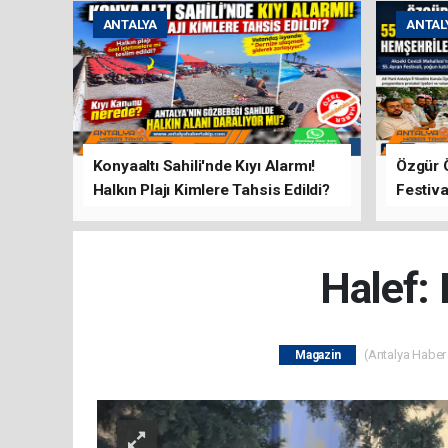
ANTALYA
ANTAL
Konyaaltı Sahili'nde Kıyı Alarmı!
Özgür 
Halkın Plajı Kimlere Tahsis Edildi?
Festiva
Buluşt
Halef: 
(Antalya Haber 
Magazin