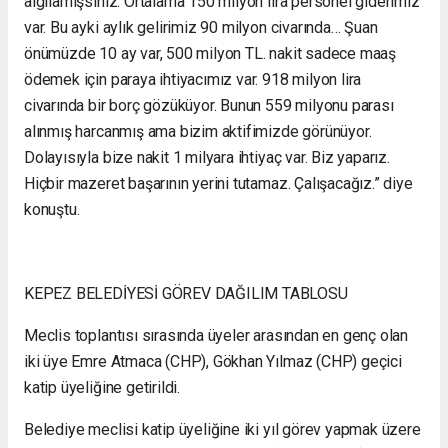
algılamışsınız. Ortalama 150 milyon lira personel giderimiz
var. Bu ayki aylık gelirimiz 90 milyon civarında… Şuan
önümüzde 10 ay var, 500 milyon TL. nakit sadece maaş
ödemek için paraya ihtiyacımız var. 918 milyon lira
civarında bir borç gözüküyor. Bunun 559 milyonu parası
alınmış harcanmış ama bizim aktifimizde görünüyor.
Dolayısıyla bize nakit 1 milyara ihtiyaç var. Biz yaparız.
Hiçbir mazeret başarının yerini tutamaz. Çalışacağız.” diye
konuştu.
KEPEZ BELEDİYESİ GÖREV DAĞILIM TABLOSU
Meclis toplantısı sırasında üyeler arasından en genç olan
iki üye Emre Atmaca (CHP), Gökhan Yılmaz (CHP) geçici
katip üyeliğine getirildi.
Belediye meclisi katip üyeliğine iki yıl görev yapmak üzere