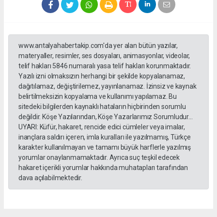
www.antalyahabertakip.com'da yer alan bütün yazılar,
materyaller, resimler, ses dosyaları, animasyonlar, videolar,
telif hakları 5846 numaralı yasa telif hakları korunmaktadır.
Yazılı izni olmaksızın herhangi bir şekilde kopyalanamaz,
dağıtılamaz, değiştirilemez, yayınlanamaz. İzinsiz ve kaynak
belirtilmeksizin kopyalama ve kullanımı yapılamaz. Bu
sitedeki bilgilerden kaynaklı hataların hiçbirinden sorumlu
değildir. Köşe Yazılarından, Köşe Yazarlarımız Sorumludur...
UYARI: Küfür, hakaret, rencide edici cümleler veya imalar,
inançlara saldırı içeren, imla kuralları ile yazılmamış, Türkçe
karakter kullanılmayan ve tamamı büyük harflerle yazılmış
yorumlar onaylanmamaktadır. Ayrıca suç teşkil edecek
hakaret içerikli yorumlar hakkında muhatapları tarafından
dava açılabilmektedir.