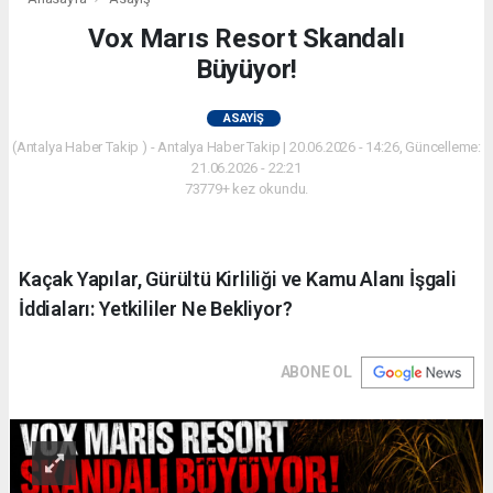
Vox Marıs Resort Skandalı
Büyüyor!
ASAYIŞ
(Antalya Haber Takip ) - Antalya Haber Takip | 20.06.2026 - 14:26, Güncelleme:
21.06.2026 - 22:21
73779+ kez okundu.
Kaçak Yapılar, Gürültü Kirliliği ve Kamu Alanı İşgali
İddiaları: Yetkililer Ne Bekliyor?
ABONE OL