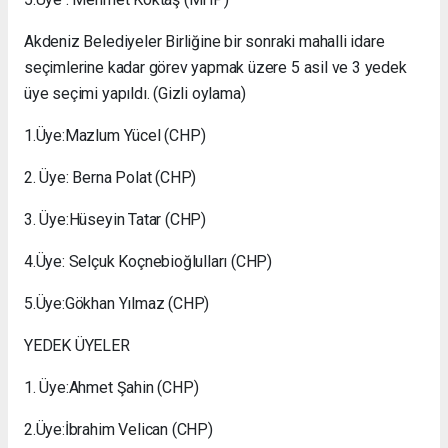
Akdeniz Belediyeler Birliğine bir sonraki mahalli idare
seçimlerine kadar görev yapmak üzere 5 asil ve 3 yedek
üye seçimi yapıldı. (Gizli oylama)
1.Üye:Mazlum Yücel (CHP)
2. Üye: Berna Polat (CHP)
3. Üye:Hüseyin Tatar (CHP)
4.Üye: Selçuk Koçnebioğlulları (CHP)
5.Üye:Gökhan Yılmaz (CHP)
YEDEK ÜYELER
1. Üye:Ahmet Şahin (CHP)
2.Üye:İbrahim Velican (CHP)