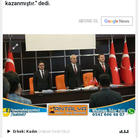
kazanmıştır.” dedi.
ABONE OL
Erkek
|
Kadın
(Haberi Sesli Oku)