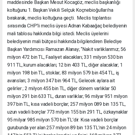
maddesinde Başkan Mesut Kocagöz, meclis başkanlığı
koltuğunu 1. Başkan Vekili Selçuk Koçnebioğulları’na
bırakarak, meclis koltuğuna geçti. Meclis toplantısı
sırasında CHP’li meclis üyesi Adnan Kabaağaç belediyenin
mali tablosu hakkında bilgi istedi. Meclis üyelerini
belediyenin mali bütçesi hakkında bilgilendiren Belediye
Başkan Yardımcısı Ramazan Alanay; “Nakit varlıklarımız; 56
milyon 472 bin TL, Faaliyet alacakları; 331 milyon 530 bin
911 TL, kurum alacakları; 12 bin 403 TL, diğer alacaklar; 1
milyon 198 bin TL, stoklar; 83 milyon 579 bin 454 TL, iş
avansları; 3 milyon 347 bin 964 TL, Gelecek aylara ait
gelirler ; 2 milyon 455 bin TL, diğer dönem varlıklar 50
milyon 291 bin 633 TL, duran varlıklar; 96 milyar 951 milyon
397 bin TL, kısa vadeli borçlar; 257 milyon 089 bin 135 TL,
uzun vadeli borçlar 773 milyon 155 bin 291 TL, özkaynaklar
95 milyar 985 milyon 570 bin TL’dir. Kısa vadeli borçlar
gurubunda yer alan 257 milyon 89 bin 135 TL’nin 24 milyon