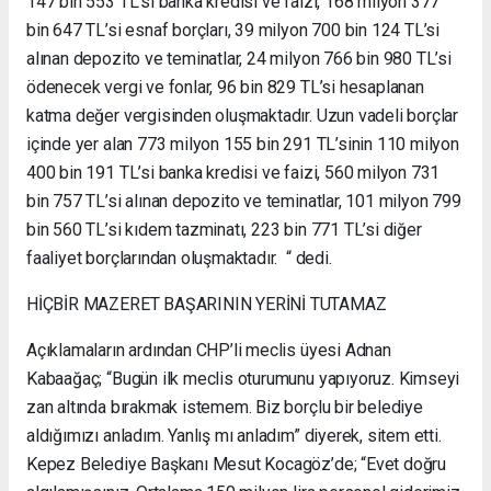
147 bin 553 TL’si banka kredisi ve faizi, 168 milyon 377
bin 647 TL’si esnaf borçları, 39 milyon 700 bin 124 TL’si
alınan depozito ve teminatlar, 24 milyon 766 bin 980 TL’si
ödenecek vergi ve fonlar, 96 bin 829 TL’si hesaplanan
katma değer vergisinden oluşmaktadır. Uzun vadeli borçlar
içinde yer alan 773 milyon 155 bin 291 TL’sinin 110 milyon
400 bin 191 TL’si banka kredisi ve faizi, 560 milyon 731
bin 757 TL’si alınan depozito ve teminatlar, 101 milyon 799
bin 560 TL’si kıdem tazminatı, 223 bin 771 TL’si diğer
faaliyet borçlarından oluşmaktadır. “ dedi.
HİÇBİR MAZERET BAŞARININ YERİNİ TUTAMAZ
Açıklamaların ardından CHP’li meclis üyesi Adnan
Kabaağaç; “Bugün ilk meclis oturumunu yapıyoruz. Kimseyi
zan altında bırakmak istemem. Biz borçlu bir belediye
aldığımızı anladım. Yanlış mı anladım” diyerek, sitem etti.
Kepez Belediye Başkanı Mesut Kocagöz’de; “Evet doğru