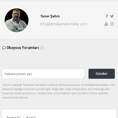
Taner Şahin
info@antalyahabertakip.com
Okuyucu Yorumları
(0)
Gönder
Yorum yazarak Topluluk Kuralları’nı kabul etmiş bulunuyor ve antalyahabertakip.com
sitesine yaptığınız yorumunuzla ilgili doğrudan veya dolaylı tüm sorumluluğu tek
başınıza üstleniyorsunuz. Yazılan tüm yorumlardan site yönetimi hiçbir şekilde
sorumlu tutulamaz.
Anasayfa
Asayiş