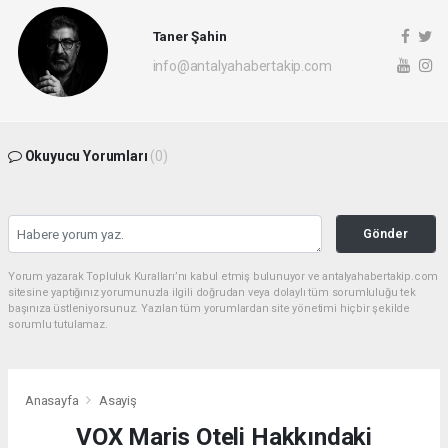
Taner Şahin
info@antalyahabertakip.com
Okuyucu Yorumları
(0)
Gönder
Yorum yazarak Topluluk Kuralları’nı kabul etmiş bulunuyor ve antalyahabertakip.com
sitesine yaptığınız yorumunuzla ilgili doğrudan veya dolaylı tüm sorumluluğu tek
başınıza üstleniyorsunuz. Yazılan tüm yorumlardan site yönetimi hiçbir şekilde
sorumlu tutulamaz.
Anasayfa
Asayiş
VOX Maris Oteli Hakkındaki