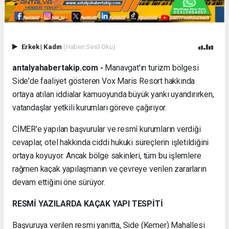
Erkek
|
Kadın
(Haberi Sesli Oku)
antalyahabertakip.com -
Manavgat'ın turizm bölgesi
Side'de faaliyet gösteren Vox Maris Resort hakkında
ortaya atılan iddialar kamuoyunda büyük yankı uyandırırken,
vatandaşlar yetkili kurumları göreve çağırıyor.
CİMER'e yapılan başvurular ve resmî kurumların verdiği
cevaplar, otel hakkında ciddi hukuki süreçlerin işletildiğini
ortaya koyuyor. Ancak bölge sakinleri, tüm bu işlemlere
rağmen kaçak yapılaşmanın ve çevreye verilen zararların
devam ettiğini öne sürüyor.
RESMİ YAZILARDA KAÇAK YAPI TESPİTİ
Başvuruya verilen resmi yanıtta, Side (Kemer) Mahallesi