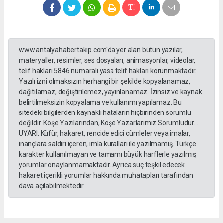
www.antalyahabertakip.com'da yer alan bütün yazılar,
materyaller, resimler, ses dosyaları, animasyonlar, videolar,
telif hakları 5846 numaralı yasa telif hakları korunmaktadır.
Yazılı izni olmaksızın herhangi bir şekilde kopyalanamaz,
dağıtılamaz, değiştirilemez, yayınlanamaz. İzinsiz ve kaynak
belirtilmeksizin kopyalama ve kullanımı yapılamaz. Bu
sitedeki bilgilerden kaynaklı hataların hiçbirinden sorumlu
değildir. Köşe Yazılarından, Köşe Yazarlarımız Sorumludur...
UYARI: Küfür, hakaret, rencide edici cümleler veya imalar,
inançlara saldırı içeren, imla kuralları ile yazılmamış, Türkçe
karakter kullanılmayan ve tamamı büyük harflerle yazılmış
yorumlar onaylanmamaktadır. Ayrıca suç teşkil edecek
hakaret içerikli yorumlar hakkında muhatapları tarafından
dava açılabilmektedir.