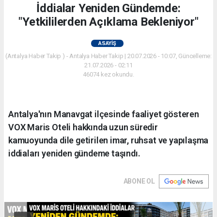
İddialar Yeniden Gündemde:
"Yetkililerden Açıklama Bekleniyor"
ASAYIŞ
(Antalya Haber Takip ) - Antalya Haber Takip | 20.07.2026 - 10:07, Güncelleme:
21.07.2026 - 02:11
46074 kez okundu.
Antalya'nın Manavgat ilçesinde faaliyet gösteren
VOX Maris Oteli hakkında uzun süredir
kamuoyunda dile getirilen imar, ruhsat ve yapılaşma
iddiaları yeniden gündeme taşındı.
ABONE OL