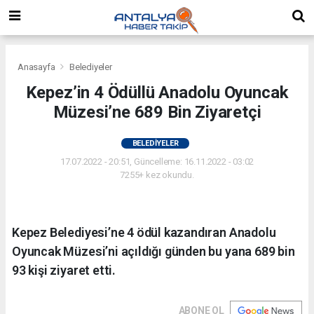
Anasayfa
Belediyeler
Kepez’in 4 Ödüllü Anadolu Oyuncak
Müzesi’ne 689 Bin Ziyaretçi
BELEDIYELER
17.07.2022 - 20:51, Güncelleme: 16.11.2022 - 03:02
7255+ kez okundu.
Kepez Belediyesi’ne 4 ödül kazandıran Anadolu
Oyuncak Müzesi’ni açıldığı günden bu yana 689 bin
93 kişi ziyaret etti.
ABONE OL