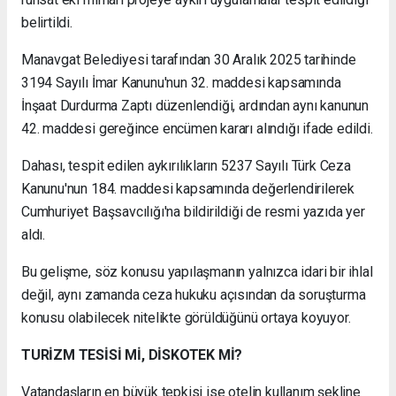
belirtildi.
Manavgat Belediyesi tarafından 30 Aralık 2025 tarihinde
3194 Sayılı İmar Kanunu'nun 32. maddesi kapsamında
İnşaat Durdurma Zaptı düzenlendiği, ardından aynı kanunun
42. maddesi gereğince encümen kararı alındığı ifade edildi.
Dahası, tespit edilen aykırılıkların 5237 Sayılı Türk Ceza
Kanunu'nun 184. maddesi kapsamında değerlendirilerek
Cumhuriyet Başsavcılığı'na bildirildiği de resmi yazıda yer
aldı.
Bu gelişme, söz konusu yapılaşmanın yalnızca idari bir ihlal
değil, aynı zamanda ceza hukuku açısından da soruşturma
konusu olabilecek nitelikte görüldüğünü ortaya koyuyor.
TURİZM TESİSİ Mİ, DİSKOTEK Mİ?
Vatandaşların en büyük tepkisi ise otelin kullanım şekline