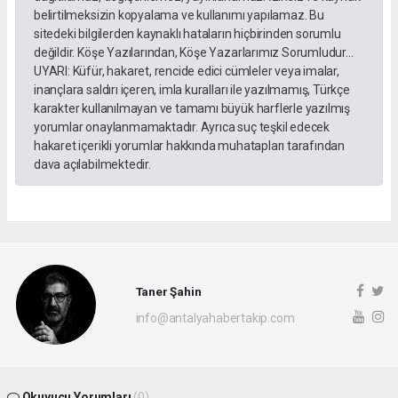
belirtilmeksizin kopyalama ve kullanımı yapılamaz. Bu
sitedeki bilgilerden kaynaklı hataların hiçbirinden sorumlu
değildir. Köşe Yazılarından, Köşe Yazarlarımız Sorumludur...
UYARI: Küfür, hakaret, rencide edici cümleler veya imalar,
inançlara saldırı içeren, imla kuralları ile yazılmamış, Türkçe
karakter kullanılmayan ve tamamı büyük harflerle yazılmış
yorumlar onaylanmamaktadır. Ayrıca suç teşkil edecek
hakaret içerikli yorumlar hakkında muhatapları tarafından
dava açılabilmektedir.
Taner Şahin
info@antalyahabertakip.com
Okuyucu Yorumları
(0)