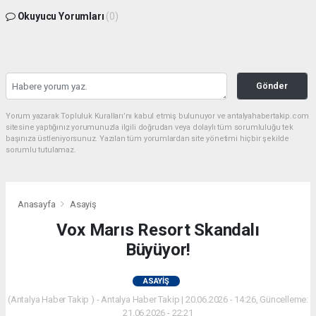
Okuyucu Yorumları
(0)
Gönder
Yorum yazarak Topluluk Kuralları’nı kabul etmiş bulunuyor ve antalyahabertakip.com
sitesine yaptığınız yorumunuzla ilgili doğrudan veya dolaylı tüm sorumluluğu tek
başınıza üstleniyorsunuz. Yazılan tüm yorumlardan site yönetimi hiçbir şekilde
sorumlu tutulamaz.
Anasayfa
Asayiş
Vox Marıs Resort Skandalı
Büyüyor!
ASAYIŞ
(Antalya Haber Takip ) - Antalya Haber Takip | 20.06.2026 - 14:26, Güncelleme:
21.06.2026 - 22:21