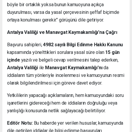
böyle bir ortaklık yoksa bunun kamuoyuna açıkça
duyurulması, varsa da yasal çerçevesinin şeffaf biçimde
ortaya konulması gerekir." görüşünü dile getiriyor.
Antalya Valiliği ve Manavgat Kaymakamlığı'na Çağrı
Başvuru sahipleri,
4982 sayılı Bilgi Edinme Hakkı Kanunu
kapsamında yönelttikleri sorulara yasal süre olan
15 gün
içinde
yazılı ve belgeli cevap verilmesini talep ederken,
Antalya Valiliği
ile
Manavgat Kaymakamlığı'nı
da
iddiaların tüm yönleriyle incelenmesi ve kamuoyunun resmi
olarak bilgilendirilmesi için göreve davet ediyor.
Yetkililerin yapacağı açıklamaların, hem kamuoyundaki soru
işaretlerini gidereceği hem de iddiaların doğruluğu veya
yanlışlığı konusunda netlik sağlayacağı belirtiliyor.
Editör Notu:
Bu haberde yer verilen hususlar, kamuoyunda
dile getirilen iddialar ile bilgi edinme başvuruları