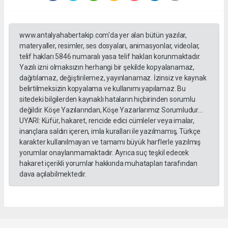
www.antalyahabertakip.com'da yer alan bütün yazılar,
materyaller, resimler, ses dosyaları, animasyonlar, videolar,
telif hakları 5846 numaralı yasa telif hakları korunmaktadır.
Yazılı izni olmaksızın herhangi bir şekilde kopyalanamaz,
dağıtılamaz, değiştirilemez, yayınlanamaz. İzinsiz ve kaynak
belirtilmeksizin kopyalama ve kullanımı yapılamaz. Bu
sitedeki bilgilerden kaynaklı hataların hiçbirinden sorumlu
değildir. Köşe Yazılarından, Köşe Yazarlarımız Sorumludur...
UYARI: Küfür, hakaret, rencide edici cümleler veya imalar,
inançlara saldırı içeren, imla kuralları ile yazılmamış, Türkçe
karakter kullanılmayan ve tamamı büyük harflerle yazılmış
yorumlar onaylanmamaktadır. Ayrıca suç teşkil edecek
hakaret içerikli yorumlar hakkında muhatapları tarafından
dava açılabilmektedir.