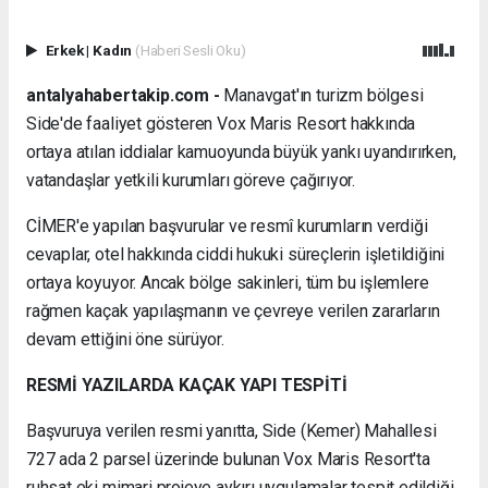
Erkek
|
Kadın
(Haberi Sesli Oku)
antalyahabertakip.com -
Manavgat'ın turizm bölgesi
Side'de faaliyet gösteren Vox Maris Resort hakkında
ortaya atılan iddialar kamuoyunda büyük yankı uyandırırken,
vatandaşlar yetkili kurumları göreve çağırıyor.
CİMER'e yapılan başvurular ve resmî kurumların verdiği
cevaplar, otel hakkında ciddi hukuki süreçlerin işletildiğini
ortaya koyuyor. Ancak bölge sakinleri, tüm bu işlemlere
rağmen kaçak yapılaşmanın ve çevreye verilen zararların
devam ettiğini öne sürüyor.
RESMİ YAZILARDA KAÇAK YAPI TESPİTİ
Başvuruya verilen resmi yanıtta, Side (Kemer) Mahallesi
727 ada 2 parsel üzerinde bulunan Vox Maris Resort'ta
ruhsat eki mimari projeye aykırı uygulamalar tespit edildiği