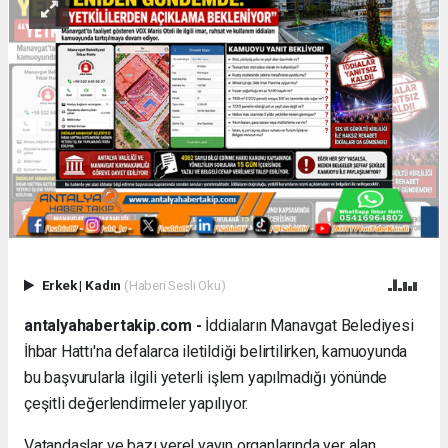
Erkek
|
Kadın
(Haberi Sesli Oku)
antalyahabertakip.com -
İddiaların Manavgat Belediyesi
İhbar Hattı'na defalarca iletildiği belirtilirken, kamuoyunda
bu başvurularla ilgili yeterli işlem yapılmadığı yönünde
çeşitli değerlendirmeler yapılıyor.
Vatandaşlar ve bazı yerel yayın organlarında yer alan