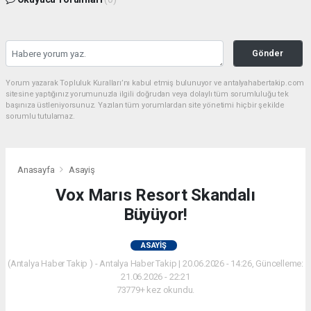
Gönder
Yorum yazarak Topluluk Kuralları’nı kabul etmiş bulunuyor ve antalyahabertakip.com
sitesine yaptığınız yorumunuzla ilgili doğrudan veya dolaylı tüm sorumluluğu tek
başınıza üstleniyorsunuz. Yazılan tüm yorumlardan site yönetimi hiçbir şekilde
sorumlu tutulamaz.
Anasayfa
Asayiş
Vox Marıs Resort Skandalı
Büyüyor!
ASAYIŞ
(Antalya Haber Takip ) - Antalya Haber Takip | 20.06.2026 - 14:26, Güncelleme:
21.06.2026 - 22:21
73779+ kez okundu.