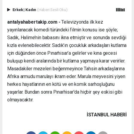
Erkek
|
Kadın
(Haberi Sesli Oku)
antalyahabertakip.com -
Televizyonda ilk kez
yayınlanacak komedi türündeki filmin konusu ise şöyle;
Sadık, Halime’nin babasını ikna etmiştir ve sonunda sevdiği
kızla evlenebilecektir. Sadık’ın çocukluk arkadaşları kutlama
için düğünden önce Pınarhisar’a gelirler ve kına gecesi
buluşup kendi aralarında bir kutlama yapmaya karar verirler.
Masadakiler mezeleri beğenmeyince Tahsin arkadaşlarına
Afrika armudu marulayı ikram eder. Marula meyvesini yiyen
herkes hayatlarının en kötü ve en komik sarhoşluğunu
yaşarlar. Bundan sonra Pınarhisar’da hiçbir şey eskisi gibi
olmayacaktır.
İSTANBUL HABERİ