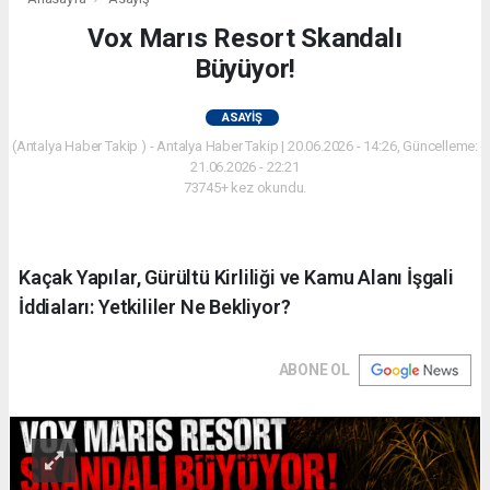
Vox Marıs Resort Skandalı
Büyüyor!
ASAYIŞ
(Antalya Haber Takip ) - Antalya Haber Takip | 20.06.2026 - 14:26, Güncelleme:
21.06.2026 - 22:21
73745+ kez okundu.
Kaçak Yapılar, Gürültü Kirliliği ve Kamu Alanı İşgali
İddiaları: Yetkililer Ne Bekliyor?
ABONE OL