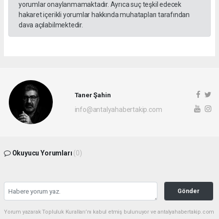
yorumlar onaylanmamaktadır. Ayrıca suç teşkil edecek
hakaret içerikli yorumlar hakkında muhatapları tarafından
dava açılabilmektedir.
Taner Şahin
info@antalyahabertakip.com
Okuyucu Yorumları
(0)
Gönder
Yorum yazarak Topluluk Kuralları’nı kabul etmiş bulunuyor ve antalyahabertakip.com