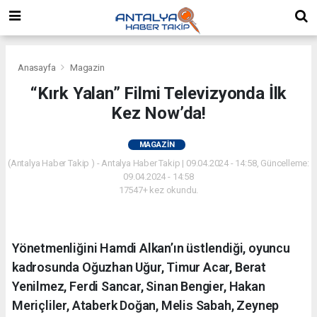
Anasayfa
Magazin
“Kırk Yalan” Filmi Televizyonda İlk
Kez Now’da!
MAGAZIN
(Antalya Haber Takip ) - Antalya Haber Takip | 09.04.2024 - 14:58, Güncelleme:
09.04.2024 - 14:58
17547+ kez okundu.
Yönetmenliğini Hamdi Alkan’ın üstlendiği, oyuncu
kadrosunda Oğuzhan Uğur, Timur Acar, Berat
Yenilmez, Ferdi Sancar, Sinan Bengier, Hakan
Meriçliler, Ataberk Doğan, Melis Sabah, Zeynep