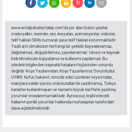
www.antalyahabertakip.com'da yer alan bütün yazılar,
materyaller, resimler, ses dosyaları, animasyonlar, videolar,
telif hakları 5846 numaralı yasa telif hakları korunmaktadır.
Yazılı izni olmaksızın herhangi bir şekilde kopyalanamaz,
dağıtılamaz, değiştirilemez, yayınlanamaz. İzinsiz ve kaynak
belirtilmeksizin kopyalama ve kullanımı yapılamaz. Bu
sitedeki bilgilerden kaynaklı hataların hiçbirinden sorumlu
değildir. Köşe Yazılarından, Köşe Yazarlarımız Sorumludur...
UYARI: Küfür, hakaret, rencide edici cümleler veya imalar,
inançlara saldırı içeren, imla kuralları ile yazılmamış, Türkçe
karakter kullanılmayan ve tamamı büyük harflerle yazılmış
yorumlar onaylanmamaktadır. Ayrıca suç teşkil edecek
hakaret içerikli yorumlar hakkında muhatapları tarafından
dava açılabilmektedir.