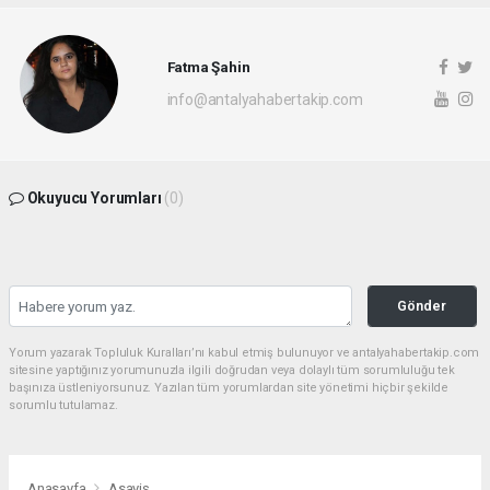
Fatma Şahin
info@antalyahabertakip.com
Okuyucu Yorumları
(0)
Gönder
Yorum yazarak Topluluk Kuralları’nı kabul etmiş bulunuyor ve antalyahabertakip.com
sitesine yaptığınız yorumunuzla ilgili doğrudan veya dolaylı tüm sorumluluğu tek
başınıza üstleniyorsunuz. Yazılan tüm yorumlardan site yönetimi hiçbir şekilde
sorumlu tutulamaz.
Anasayfa
Asayiş