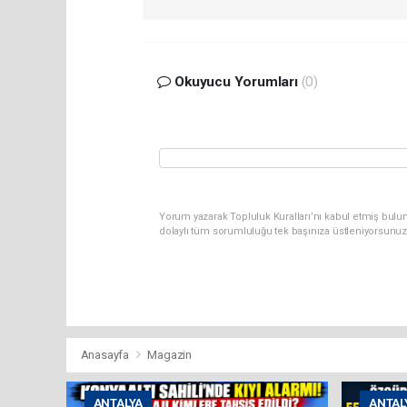
Okuyucu Yorumları
(0)
Yorum yazarak Topluluk Kuralları’nı kabul etmiş bulun
dolaylı tüm sorumluluğu tek başınıza üstleniyorsunuz
Anasayfa
Magazin
ANTALYA
ANTAL