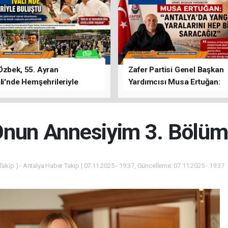
Özbek, 55. Ayran
Zafer Partisi Genel Başkan
li'nde Hemşehrileriyle
Yardımcısı Musa Ertuğan:
u
"Antalya'da Yangının Yarala
Birlikte Saracağız"
nun Annesiyim 3. Bölüm
akip ) - Antalya Haber Takip | 07.11.2025 - 19:37, Güncelleme: 07.11.2025 - 19:37