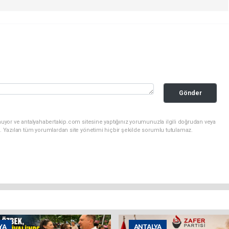
Gönder
uyor ve antalyahabertakip.com sitesine yaptığınız yorumunuzla ilgili doğrudan veya
. Yazılan tüm yorumlardan site yönetimi hiçbir şekilde sorumlu tutulamaz.
YA
ANTALYA