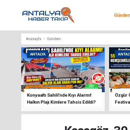
Günde
Egitim
Anasayfa
Gündem
ANTALYA
ANTAL
Konyaaltı Sahili'nde Kıyı Alarmı!
Özgür 
Halkın Plajı Kimlere Tahsis Edildi?
Festiva
Buluşt