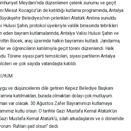
umhuriyet Meydanı’nda düzenlenen çelenk sunumu ve geçit
anı Mesut Kocagöz’ün de katıldığı kutlama programında; Antalya
Büyükşehir Belediyesi’nin çelenkleri Atatürk Anıtına sunuldu.
Hulusi Şahin, protokol üyeleriyle valilik binasında tebrikleri
 eden bayram kutlamalarında; Antalya Valisi Hulusi Şahin ve
ttin Böcek, araç üzerinde halkın bayramını kutladı. Jandarma,
ler ve öğrencilerin katılımıyla geçit töreni düzenlendi. Halk
ndu. Törene siyasi parti temsilcileri, siyasi partilerin Antalya
ilcileri ve çok sayıda vatandaşta katıldı.
LUYUM
ygu ve düşüncelerini dile getiren Kepez Belediye Başkanı
amına katılmaktan, burada olmaktan dolayı çok mutluyum.
zaman var olacak. 30 Ağustos Zafer Bayramımızı kutlamaya
ımız kutlu olsun. O tarihte Gazi Mustafa Kemal Atatürk’ün
 Gazi Mustafa Kemal Atatürk’ü, silah arkadaşlarını ve o dönemde
rum. Ruhları şad olsun” dedi.