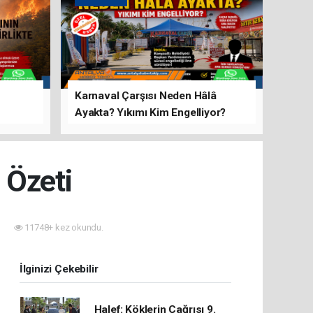
Karnaval Çarşısı Neden Hâlâ
Ayakta? Yıkımı Kim Engelliyor?
rını Hep
 Özeti
11748+ kez okundu.
İlginizi Çekebilir
Halef: Köklerin Çağrısı 9.