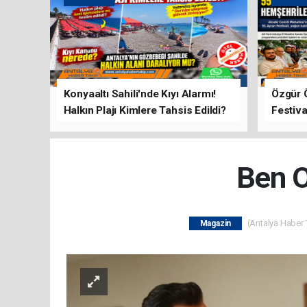
Konyaaltı Sahili'nde Kıyı Alarmı!
Özgür 
Halkın Plajı Kimlere Tahsis Edildi?
Festiva
Buluşt
Ben O
(Antalya Haber T
Magazin