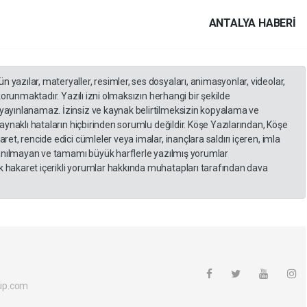
ANTALYA HABERİ
yazılar, materyaller, resimler, ses dosyaları, animasyonlar, videolar,
 korunmaktadır. Yazılı izni olmaksızın herhangi bir şekilde
yayınlanamaz. İzinsiz ve kaynak belirtilmeksizin kopyalama ve
kaynaklı hataların hiçbirinden sorumlu değildir. Köşe Yazılarından, Köşe
et, rencide edici cümleler veya imalar, inançlara saldırı içeren, imla
llanılmayan ve tamamı büyük harflerle yazılmış yorumlar
 hakaret içerikli yorumlar hakkında muhatapları tarafından dava
ip.com