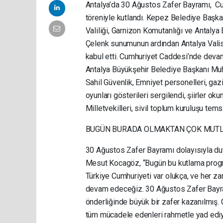
Antalya’da 30 Ağustos Zafer Bayramı, C
töreniyle kutlandı. Kepez Belediye Başk
Valiliği, Garnizon Komutanlığı ve Antalya 
Çelenk sunumunun ardından Antalya Valisi 
kabul etti. Cumhuriyet Caddesi’nde devam
Antalya Büyükşehir Belediye Başkanı Muhi
Sahil Güvenlik, Emniyet personelleri, gazi
oyunları gösterileri sergilendi, şiirler oku
Milletvekilleri, sivil toplum kuruluşu tems
BUGÜN BURADA OLMAKTAN ÇOK MUT
30 Ağustos Zafer Bayramı dolayısıyla du
Mesut Kocagöz, “Bugün bu kutlama progr
Türkiye Cumhuriyeti var olukça, ve her 
devam edeceğiz. 30 Ağustos Zafer Bayram
önderliğinde büyük bir zafer kazanılmış.
tüm mücadele edenleri rahmetle yad ediyo