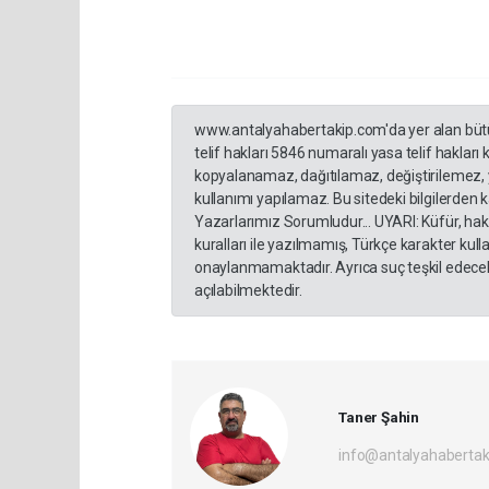
www.antalyahabertakip.com'da yer alan bütün 
telif hakları 5846 numaralı yasa telif hakları
kopyalanamaz, dağıtılamaz, değiştirilemez, 
kullanımı yapılamaz. Bu sitedeki bilgilerden 
Yazarlarımız Sorumludur... UYARI: Küfür, hakar
kuralları ile yazılmamış, Türkçe karakter ku
onaylanmamaktadır. Ayrıca suç teşkil edecek
açılabilmektedir.
Taner Şahin
info@antalyahabertak