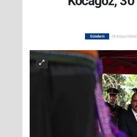
Kocagöz, 30
(Antalya Haber 
Gündem