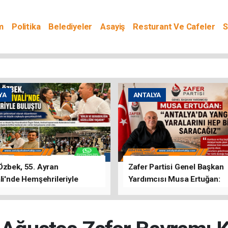
m
Politika
Belediyeler
Asayiş
Resturant Ve Cafeler
S
YA
ANTALYA
Özbek, 55. Ayran
Zafer Partisi Genel Başkan
li'nde Hemşehrileriyle
Yardımcısı Musa Ertuğan:
u
"Antalya'da Yangının Yarala
Birlikte Saracağız"