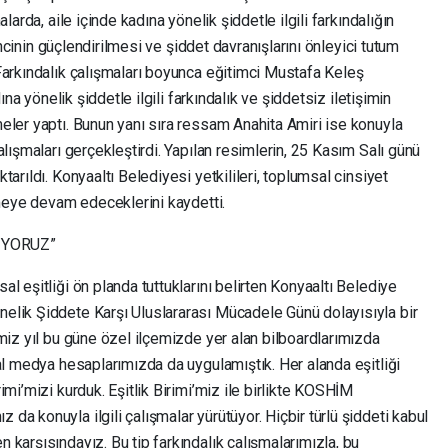
larda, aile içinde kadına yönelik şiddetle ilgili farkındalığın
lincinin güçlendirilmesi ve şiddet davranışlarını önleyici tutum
Farkındalık çalışmaları boyunca eğitimci Mustafa Keleş
ına yönelik şiddetle ilgili farkındalık ve şiddetsiz iletişimin
eler yaptı. Bunun yanı sıra ressam Anahita Amiri ise konuyla
lışmaları gerçekleştirdi. Yapılan resimlerin, 25 Kasım Salı günü
arıldı. Konyaaltı Belediyesi yetkilileri, toplumsal cinsiyet
emeye devam edeceklerini kaydetti.
İYORUZ”
l eşitliği ön planda tuttuklarını belirten Konyaaltı Belediye
elik Şiddete Karşı Uluslararası Mücadele Günü dolayısıyla bir
miz yıl bu güne özel ilçemizde yer alan bilboardlarımızda
al medya hesaplarımızda da uygulamıştık. Her alanda eşitliği
mi’mizi kurduk. Eşitlik Birimi’miz ile birlikte KOSHİM
a konuyla ilgili çalışmalar yürütüyor. Hiçbir türlü şiddeti kabul
karşısındayız. Bu tip farkındalık çalışmalarımızla, bu