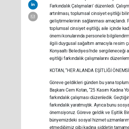
Farkındalık Çalışmaları’ düzenledi. Çalışma
artırılması, toplumsal cinsiyet eşitliği bi
geliştirmelerinin sağlanması amaçlandı. 
toplumsal cinsiyet eşitliği, aile içinde kad
önemi konularında personele bilgilendirm
ilgili duygusal sağaltım amacıyla resim ça
Konyaaltı Belediyesi’nde sergileneceği akt
eşitliği farkındalık çalışmalarını düzenl
KOTAN, “HER ALANDA EŞİTLİĞİ ÖNEMS
Göreve geldikleri günden bu yana toplumsa
Başkanı Cem Kotan, “25 Kasım Kadına Yön
farkındalık çalışması düzenledik. Geçtiği
farkındalık yaratmıştık. Ayrıca bunu sosy
önemsiyoruz. Göreve geldik ve Eşitlik Biri
bünyemizdeki sosyal hizmet uzmanlarımız d
etmediğimiz gibi kadına şiddetin tamamen 