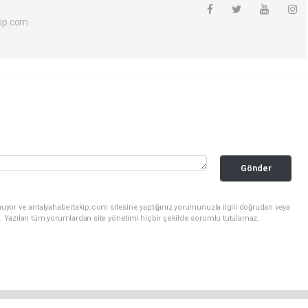
ip.com
Gönder
uyor ve antalyahabertakip.com sitesine yaptığınız yorumunuzla ilgili doğrudan veya
. Yazılan tüm yorumlardan site yönetimi hiçbir şekilde sorumlu tutulamaz.