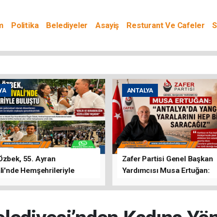
m
Politika
Belediyeler
Asayiş
Resturant Ve Cafeler
S
YA
ANTALYA
Özbek, 55. Ayran
Zafer Partisi Genel Başkan
li'nde Hemşehrileriyle
Yardımcısı Musa Ertuğan:
u
"Antalya'da Yangının Yarala
Birlikte Saracağız"