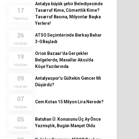
Antalya büyük şehir Belediyesinde
17
Tasarruf Kime, Cömertlik Kime?
Tasarruf Basına, Milyonlar Başka
Temmuz
Yerlere!
26
ATSO Seçimlerinde Berkay Bahar
3-0 Başladı
Haziran
Orion Bazaar'da Gerçekler
19
Belgelerde, Masallar Aksu’da
Haziran
Köşe Yazılarında
09
Antalyaspor'u Gültekin Gencer Mi
Düşürdü?
Haziran
07
Cem Kotan 15 Milyon Lira Nerede?
Haziran
05
Batuhan Ü. Konusunu Üç Ay Önce
Yazmıştık, Bugün Manşet Oldu
Haziran