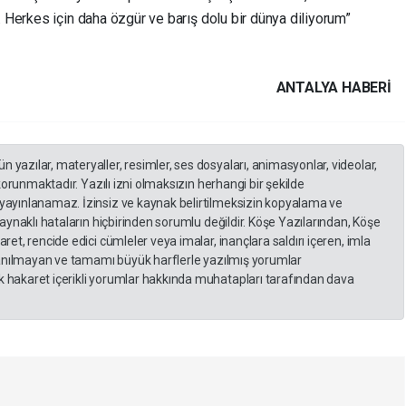
Herkes için daha özgür ve barış dolu bir dünya diliyorum”
ANTALYA HABERİ
yazılar, materyaller, resimler, ses dosyaları, animasyonlar, videolar,
 korunmaktadır. Yazılı izni olmaksızın herhangi bir şekilde
yayınlanamaz. İzinsiz ve kaynak belirtilmeksizin kopyalama ve
kaynaklı hataların hiçbirinden sorumlu değildir. Köşe Yazılarından, Köşe
et, rencide edici cümleler veya imalar, inançlara saldırı içeren, imla
llanılmayan ve tamamı büyük harflerle yazılmış yorumlar
 hakaret içerikli yorumlar hakkında muhatapları tarafından dava