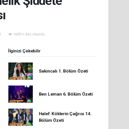
elik Şiddete
sı
5
16051+ kez okundu.
İlginizi Çekebilir
Sakıncalı 1. Bölüm Özeti
Ben Leman 6. Bölüm Özeti
Halef: Köklerin Çağrısı 14.
Bölüm Özeti