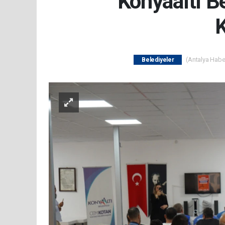
Konyaaltı B
K
(Antalya Haber
Belediyeler