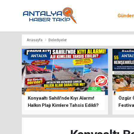
Günde
Egitim
Anasayfa
Belediyeler
ANTALYA
ANTAL
Konyaaltı Sahili'nde Kıyı Alarmı!
Özgür 
Halkın Plajı Kimlere Tahsis Edildi?
Festiva
Buluşt