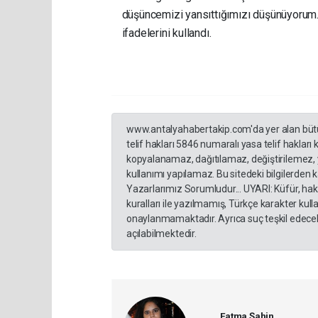
düşüncemizi yansıttığımızı düşünüyorum. 
ifadelerini kullandı.
www.antalyahabertakip.com'da yer alan bütün 
telif hakları 5846 numaralı yasa telif hakları
kopyalanamaz, dağıtılamaz, değiştirilemez, 
kullanımı yapılamaz. Bu sitedeki bilgilerden 
Yazarlarımız Sorumludur... UYARI: Küfür, hakar
kuralları ile yazılmamış, Türkçe karakter ku
onaylanmamaktadır. Ayrıca suç teşkil edecek
açılabilmektedir.
Fatma Şahin