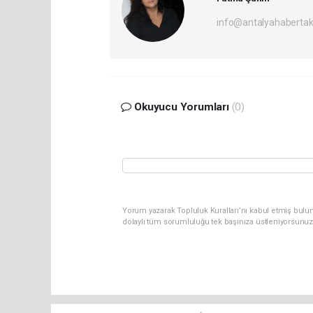
info@antalyahabertak
Okuyucu Yorumları
(0)
Yorum yazarak Topluluk Kuralları’nı kabul etmiş bulun
dolaylı tüm sorumluluğu tek başınıza üstleniyorsunuz