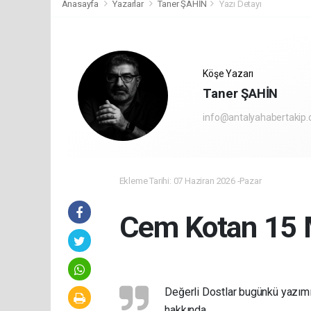
Anasayfa
Yazarlar
Taner ŞAHİN
Yazı Detayı
Köşe Yazarı
Taner ŞAHİN
info@antalyahabertakip
Ekleme Tarihi: 07 Haziran 2026 -Pazar
Cem Kotan 15 M
Değerli Dostlar bugünkü yazımı
hakkında