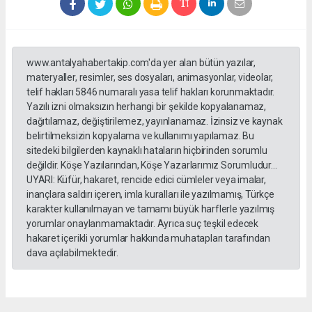
www.antalyahabertakip.com'da yer alan bütün yazılar,
materyaller, resimler, ses dosyaları, animasyonlar, videolar,
telif hakları 5846 numaralı yasa telif hakları korunmaktadır.
Yazılı izni olmaksızın herhangi bir şekilde kopyalanamaz,
dağıtılamaz, değiştirilemez, yayınlanamaz. İzinsiz ve kaynak
belirtilmeksizin kopyalama ve kullanımı yapılamaz. Bu
sitedeki bilgilerden kaynaklı hataların hiçbirinden sorumlu
değildir. Köşe Yazılarından, Köşe Yazarlarımız Sorumludur...
UYARI: Küfür, hakaret, rencide edici cümleler veya imalar,
inançlara saldırı içeren, imla kuralları ile yazılmamış, Türkçe
karakter kullanılmayan ve tamamı büyük harflerle yazılmış
yorumlar onaylanmamaktadır. Ayrıca suç teşkil edecek
hakaret içerikli yorumlar hakkında muhatapları tarafından
dava açılabilmektedir.