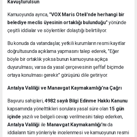
Kavuşturulsun
Kamuoyunda ayrıca,
"VOX Maris Oteli'nde herhangi bir
belediye meclis üyesinin ortaklığı bulunduğu"
yönünde
çeşitli iddialar ve söylentiler dolaştığı belirtiliyor.
Bu konuda da vatandaşlar, yetkili kurumların resmi kayıtlar
doğrultusunda açıklama yapmasını talep ederek, "Eğer
böyle bir ortaklık yoksa bunun kamuoyuna açıkça
duyurulması, varsa da yasal çerçevesinin şeffaf biçimde
ortaya konulması gerekir." görüşünü dile getiriyor.
Antalya Valiliği ve Manavgat Kaymakamlığı'na Çağrı
Başvuru sahipleri,
4982 sayılı Bilgi Edinme Hakkı Kanunu
kapsamında yönelttikleri sorulara yasal süre olan
15 gün
içinde
yazılı ve belgeli cevap verilmesini talep ederken,
Antalya Valiliği
ile
Manavgat Kaymakamlığı'nı
da
iddiaların tüm yönleriyle incelenmesi ve kamuoyunun resmi