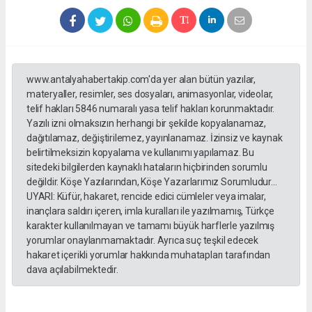
www.antalyahabertakip.com'da yer alan bütün yazılar,
materyaller, resimler, ses dosyaları, animasyonlar, videolar,
telif hakları 5846 numaralı yasa telif hakları korunmaktadır.
Yazılı izni olmaksızın herhangi bir şekilde kopyalanamaz,
dağıtılamaz, değiştirilemez, yayınlanamaz. İzinsiz ve kaynak
belirtilmeksizin kopyalama ve kullanımı yapılamaz. Bu
sitedeki bilgilerden kaynaklı hataların hiçbirinden sorumlu
değildir. Köşe Yazılarından, Köşe Yazarlarımız Sorumludur...
UYARI: Küfür, hakaret, rencide edici cümleler veya imalar,
inançlara saldırı içeren, imla kuralları ile yazılmamış, Türkçe
karakter kullanılmayan ve tamamı büyük harflerle yazılmış
yorumlar onaylanmamaktadır. Ayrıca suç teşkil edecek
hakaret içerikli yorumlar hakkında muhatapları tarafından
dava açılabilmektedir.