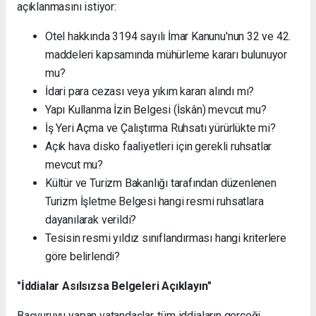
açıklanmasını istiyor:
Otel hakkında 3194 sayılı İmar Kanunu'nun 32 ve 42.
maddeleri kapsamında mühürleme kararı bulunuyor
mu?
İdari para cezası veya yıkım kararı alındı mı?
Yapı Kullanma İzin Belgesi (İskân) mevcut mu?
İş Yeri Açma ve Çalıştırma Ruhsatı yürürlükte mi?
Açık hava disko faaliyetleri için gerekli ruhsatlar
mevcut mu?
Kültür ve Turizm Bakanlığı tarafından düzenlenen
Turizm İşletme Belgesi hangi resmi ruhsatlara
dayanılarak verildi?
Tesisin resmi yıldız sınıflandırması hangi kriterlere
göre belirlendi?
"İddialar Asılsızsa Belgeleri Açıklayın"
Başvuruyu yapan vatandaşlar, tüm iddiaların gerçeği