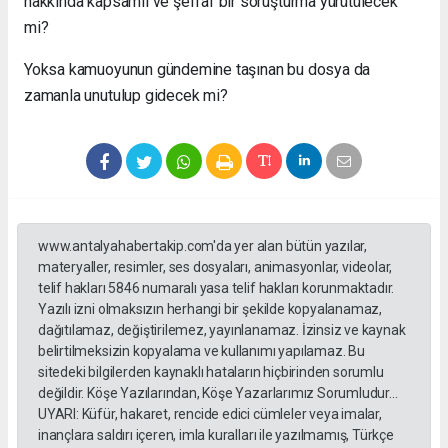
hakkında kapsamlı ve şeffaf bir soruşturma yürütülecek
mi?
Yoksa kamuoyunun gündemine taşınan bu dosya da
zamanla unutulup gidecek mi?
www.antalyahabertakip.com'da yer alan bütün yazılar,
materyaller, resimler, ses dosyaları, animasyonlar, videolar,
telif hakları 5846 numaralı yasa telif hakları korunmaktadır.
Yazılı izni olmaksızın herhangi bir şekilde kopyalanamaz,
dağıtılamaz, değiştirilemez, yayınlanamaz. İzinsiz ve kaynak
belirtilmeksizin kopyalama ve kullanımı yapılamaz. Bu
sitedeki bilgilerden kaynaklı hataların hiçbirinden sorumlu
değildir. Köşe Yazılarından, Köşe Yazarlarımız Sorumludur...
UYARI: Küfür, hakaret, rencide edici cümleler veya imalar,
inançlara saldırı içeren, imla kuralları ile yazılmamış, Türkçe