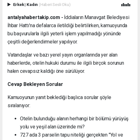
Erkek
|
Kadın
(Haberi Sesli Oku)
antalyahabertakip.com -
İddiaların Manavgat Belediyesi
İhbar Hattı'na defalarca iletildiği belirtilirken, kamuoyunda
bu başvurularla ilgili yeterli işlem yapılmadığı yönünde
çeşitli değerlendirmeler yapılıyor.
Vatandaşlar ve bazı yerel yayın organlarında yer alan
haberlerde, otelin hukuki durumu ile ilgili birçok sorunun
halen cevapsız kaldığı öne sürülüyor.
Cevap Bekleyen Sorular
Kamuoyunun yanıt beklediği başlıca sorular şöyle
sıralanıyor:
Otelin bulunduğu alanın herhangi bir bölümü yürüyüş
yolu ve yeşil alan üzerinde mi?
727 ada 3 parselin tapu niteliği gerçekten "Yol ve