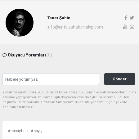
Taner Şahin
info@antalyahabertakip.com
Okuyucu Yorumları
(0)
Gönder
Yorum yazarak Topluluk Kuralları’nı kabul etmiş bulunuyor ve antalyahabertakip.com
sitesine yaptığınız yorumunuzla ilgili doğrudan veya dolaylı tüm sorumluluğu tek
başınıza üstleniyorsunuz. Yazılan tüm yorumlardan site yönetimi hiçbir şekilde
sorumlu tutulamaz.
Anasayfa
Asayiş