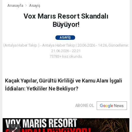
Anasayfa
Asayiş
Vox Marıs Resort Skandalı
Büyüyor!
ASAYIŞ
(Antalya Haber Takip ) - Antalya Haber Takip | 20.06.2026 - 14:26, Güncelleme:
21.06.2026 - 22:21
73783+ kez okundu.
Kaçak Yapılar, Gürültü Kirliliği ve Kamu Alanı İşgali
İddiaları: Yetkililer Ne Bekliyor?
ABONE OL