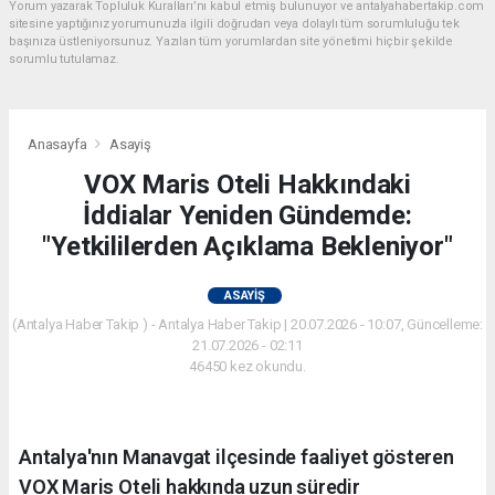
Yorum yazarak Topluluk Kuralları’nı kabul etmiş bulunuyor ve antalyahabertakip.com
sitesine yaptığınız yorumunuzla ilgili doğrudan veya dolaylı tüm sorumluluğu tek
başınıza üstleniyorsunuz. Yazılan tüm yorumlardan site yönetimi hiçbir şekilde
sorumlu tutulamaz.
Anasayfa
Asayiş
VOX Maris Oteli Hakkındaki
İddialar Yeniden Gündemde:
"Yetkililerden Açıklama Bekleniyor"
ASAYIŞ
(Antalya Haber Takip ) - Antalya Haber Takip | 20.07.2026 - 10:07, Güncelleme:
21.07.2026 - 02:11
46450 kez okundu.
Antalya'nın Manavgat ilçesinde faaliyet gösteren
VOX Maris Oteli hakkında uzun süredir