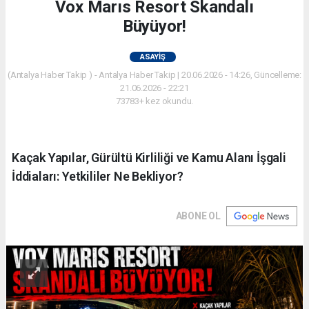
Vox Marıs Resort Skandalı
Büyüyor!
ASAYIŞ
(Antalya Haber Takip ) - Antalya Haber Takip | 20.06.2026 - 14:26, Güncelleme:
21.06.2026 - 22:21
73783+ kez okundu.
Kaçak Yapılar, Gürültü Kirliliği ve Kamu Alanı İşgali
İddiaları: Yetkililer Ne Bekliyor?
ABONE OL