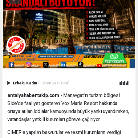
Erkek
|
Kadın
(Haberi Sesli Oku)
antalyahabertakip.com -
Manavgat'ın turizm bölgesi
Side'de faaliyet gösteren Vox Maris Resort hakkında
ortaya atılan iddialar kamuoyunda büyük yankı uyandırırken,
vatandaşlar yetkili kurumları göreve çağırıyor.
CİMER'e yapılan başvurular ve resmî kurumların verdiği