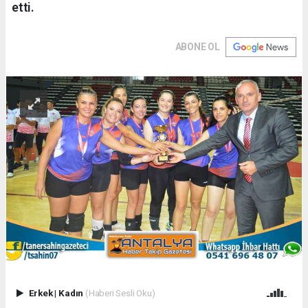
etti.
ABONE OL
Erkek
|
Kadın
(Haberi Sesli Oku)