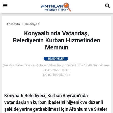
Anasayfa
Belediyeler
Konyaaltı'nda Vatandaş,
Belediyenin Kurban Hizmetinden
Memnun
BELEDIYELER
(Antalya Haber Takip ) - Antalya Haber Takip | 06.06.2025 - 18:49, Güncelleme:
06.06.2025 - 18:49
12210+ kez okundu.
Konyaaltı Belediyesi, Kurban Bayramı’nda
vatandaşların kurban ibadetini hijyenik ve düzenli
şekilde yerine getirebilmesi için Altınkum ve Siteler