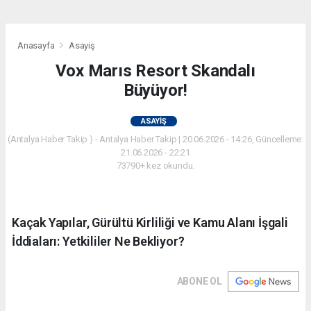
Anasayfa
Asayiş
Vox Marıs Resort Skandalı
Büyüyor!
ASAYIŞ
(Antalya Haber Takip ) - Antalya Haber Takip | 20.06.2026 - 14:26, Güncelleme:
21.06.2026 - 22:21
73790+ kez okundu.
Kaçak Yapılar, Gürültü Kirliliği ve Kamu Alanı İşgali
İddiaları: Yetkililer Ne Bekliyor?
ABONE OL