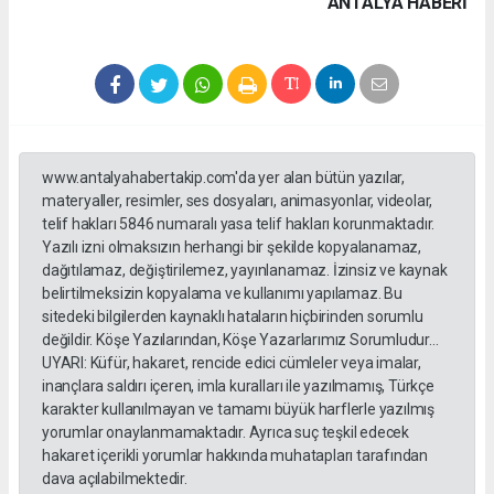
ANTALYA HABERİ
www.antalyahabertakip.com'da yer alan bütün yazılar,
materyaller, resimler, ses dosyaları, animasyonlar, videolar,
telif hakları 5846 numaralı yasa telif hakları korunmaktadır.
Yazılı izni olmaksızın herhangi bir şekilde kopyalanamaz,
dağıtılamaz, değiştirilemez, yayınlanamaz. İzinsiz ve kaynak
belirtilmeksizin kopyalama ve kullanımı yapılamaz. Bu
sitedeki bilgilerden kaynaklı hataların hiçbirinden sorumlu
değildir. Köşe Yazılarından, Köşe Yazarlarımız Sorumludur...
UYARI: Küfür, hakaret, rencide edici cümleler veya imalar,
inançlara saldırı içeren, imla kuralları ile yazılmamış, Türkçe
karakter kullanılmayan ve tamamı büyük harflerle yazılmış
yorumlar onaylanmamaktadır. Ayrıca suç teşkil edecek
hakaret içerikli yorumlar hakkında muhatapları tarafından
dava açılabilmektedir.