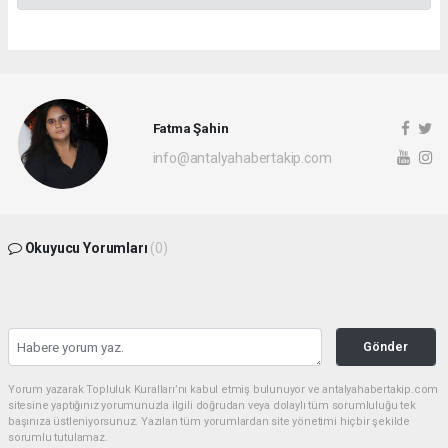
Fatma Şahin
info@antalyahabertakip.com
Okuyucu Yorumları
(0)
Gönder
Yorum yazarak Topluluk Kuralları’nı kabul etmiş bulunuyor ve antalyahabertakip.com
sitesine yaptığınız yorumunuzla ilgili doğrudan veya dolaylı tüm sorumluluğu tek
başınıza üstleniyorsunuz. Yazılan tüm yorumlardan site yönetimi hiçbir şekilde
sorumlu tutulamaz.