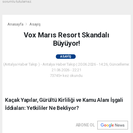
sorumlu tutulamaz.
Anasayfa
Asayiş
Vox Marıs Resort Skandalı
Büyüyor!
ASAYIŞ
(Antalya Haber Takip ) - Antalya Haber Takip | 20.06.2026 - 14:26, Güncelleme:
21.06.2026 - 22:21
73745+ kez okundu.
Kaçak Yapılar, Gürültü Kirliliği ve Kamu Alanı İşgali
İddiaları: Yetkililer Ne Bekliyor?
ABONE OL