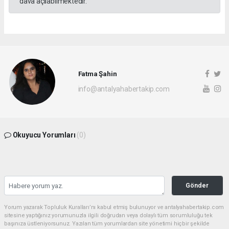
dava açılabilmektedir.
Fatma Şahin
info@antalyahabertakip.com
Okuyucu Yorumları
(0)
Gönder
Yorum yazarak Topluluk Kuralları’nı kabul etmiş bulunuyor ve antalyahabertakip.com
sitesine yaptığınız yorumunuzla ilgili doğrudan veya dolaylı tüm sorumluluğu tek
başınıza üstleniyorsunuz. Yazılan tüm yorumlardan site yönetimi hiçbir şekilde