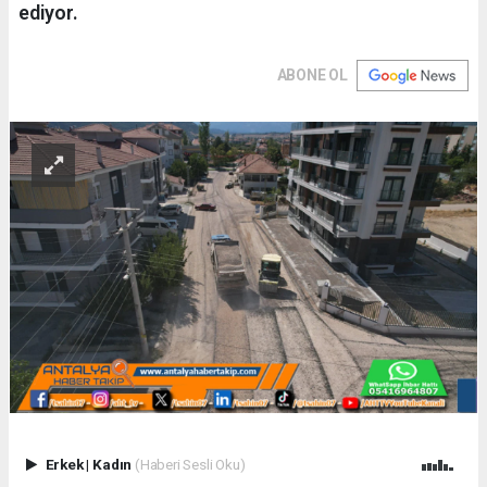
ediyor.
ABONE OL
Erkek
|
Kadın
(Haberi Sesli Oku)