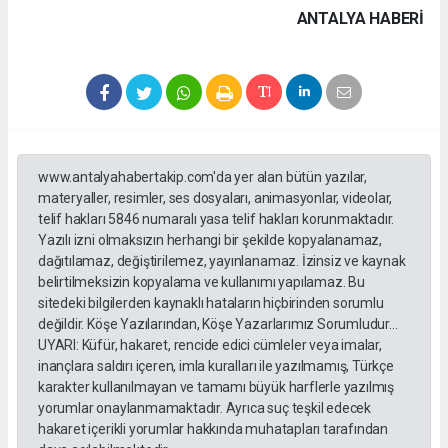
ANTALYA HABERİ
www.antalyahabertakip.com'da yer alan bütün yazılar,
materyaller, resimler, ses dosyaları, animasyonlar, videolar,
telif hakları 5846 numaralı yasa telif hakları korunmaktadır.
Yazılı izni olmaksızın herhangi bir şekilde kopyalanamaz,
dağıtılamaz, değiştirilemez, yayınlanamaz. İzinsiz ve kaynak
belirtilmeksizin kopyalama ve kullanımı yapılamaz. Bu
sitedeki bilgilerden kaynaklı hataların hiçbirinden sorumlu
değildir. Köşe Yazılarından, Köşe Yazarlarımız Sorumludur...
UYARI: Küfür, hakaret, rencide edici cümleler veya imalar,
inançlara saldırı içeren, imla kuralları ile yazılmamış, Türkçe
karakter kullanılmayan ve tamamı büyük harflerle yazılmış
yorumlar onaylanmamaktadır. Ayrıca suç teşkil edecek
hakaret içerikli yorumlar hakkında muhatapları tarafından