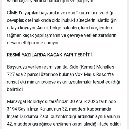
vatandaşlar yetkili kurumları göreve çağırıyor.
CİMER'e yapılan başvurular ve resmî kurumların verdiği
cevaplar, otel hakkında ciddi hukuki süreçlerin işletildiğini
ortaya koyuyor. Ancak bölge sakinleri, tüm bu işlemlere
rağmen kaçak yapılaşmanın ve çevreye verilen zararların
devam ettiğini öne sürüyor.
RESMİ YAZILARDA KAÇAK YAPI TESPİTİ
Başvuruya verilen resmi yanıtta, Side (Kemer) Mahallesi
727 ada 2 parsel üzerinde bulunan Vox Maris Resort'ta
ruhsat eki mimari projeye aykırı uygulamalar tespit edildiği
belirtildi.
Manavgat Belediyesi tarafından 30 Aralık 2025 tarihinde
3194 Sayılı İmar Kanunu'nun 32. maddesi kapsamında
İnşaat Durdurma Zaptı düzenlendiği, ardından aynı kanunun
42. maddesi gereğince encümen kararı alındığı ifade edildi.