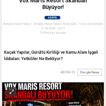
Vox Marıs Resort Skandalı
Büyüyor!
ASAYIŞ
(Antalya Haber Takip ) - Antalya Haber Takip | 20.06.2026 - 14:26, Güncelleme:
21.06.2026 - 22:21
73769+ kez okundu.
Kaçak Yapılar, Gürültü Kirliliği ve Kamu Alanı İşgali
İddiaları: Yetkililer Ne Bekliyor?
ABONE OL