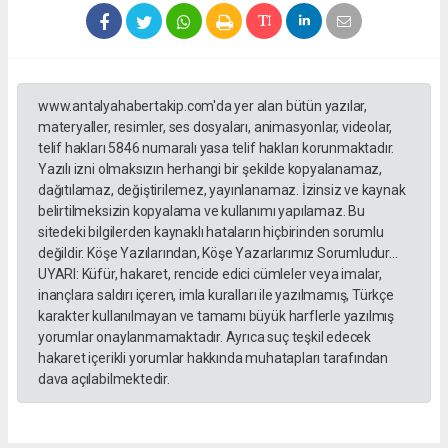
www.antalyahabertakip.com'da yer alan bütün yazılar,
materyaller, resimler, ses dosyaları, animasyonlar, videolar,
telif hakları 5846 numaralı yasa telif hakları korunmaktadır.
Yazılı izni olmaksızın herhangi bir şekilde kopyalanamaz,
dağıtılamaz, değiştirilemez, yayınlanamaz. İzinsiz ve kaynak
belirtilmeksizin kopyalama ve kullanımı yapılamaz. Bu
sitedeki bilgilerden kaynaklı hataların hiçbirinden sorumlu
değildir. Köşe Yazılarından, Köşe Yazarlarımız Sorumludur...
UYARI: Küfür, hakaret, rencide edici cümleler veya imalar,
inançlara saldırı içeren, imla kuralları ile yazılmamış, Türkçe
karakter kullanılmayan ve tamamı büyük harflerle yazılmış
yorumlar onaylanmamaktadır. Ayrıca suç teşkil edecek
hakaret içerikli yorumlar hakkında muhatapları tarafından
dava açılabilmektedir.