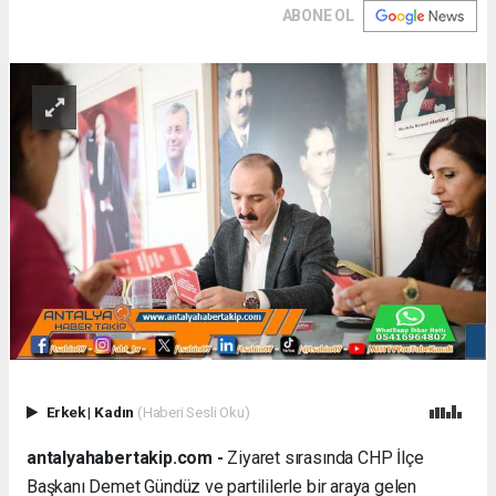
ABONE OL
Erkek
|
Kadın
(Haberi Sesli Oku)
antalyahabertakip.com -
Ziyaret sırasında CHP İlçe
Başkanı Demet Gündüz ve partililerle bir araya gelen