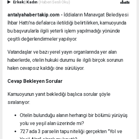
Erkek
|
Kadın
(Haberi Sesli Oku)
antalyahabertakip.com -
İddiaların Manavgat Belediyesi
İhbar Hattı'na defalarca iletildiği belirtilirken, kamuoyunda
bu başvurularla ilgili yeterli işlem yapılmadığı yönünde
çeşitli değerlendirmeler yapılıyor.
Vatandaşlar ve bazı yerel yayın organlarında yer alan
haberlerde, otelin hukuki durumu ile ilgili birçok sorunun
halen cevapsız kaldığı öne sürülüyor.
Cevap Bekleyen Sorular
Kamuoyunun yanıt beklediği başlıca sorular şöyle
sıralanıyor:
Otelin bulunduğu alanın herhangi bir bölümü yürüyüş
yolu ve yeşil alan üzerinde mi?
727 ada 3 parselin tapu niteliği gerçekten "Yol ve