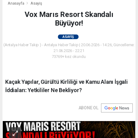
Anasayfa
Asayiş
Vox Marıs Resort Skandalı
Büyüyor!
ASAYIŞ
(Antalya Haber Takip ) - Antalya Haber Takip | 20.06.2026 - 14:26, Güncelleme:
21.06.2026 - 22:21
73769+ kez okundu.
Kaçak Yapılar, Gürültü Kirliliği ve Kamu Alanı İşgali
İddiaları: Yetkililer Ne Bekliyor?
ABONE OL