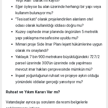
Yeşil Alan" olarak mı kayıtlı?
Eğer öyleyse bu alan üzerinde herhangi bir yapı veya
kullanım bulunuyor mu?
"Tesisat katı" olarak projelendirilen alanların otel
odası olarak kullanıldığı iddiası doğru mu?
Kuzey cephede imar planında öngörülen 5 metrelik
yapı yaklaşma mesafesine uyuldu mu?
Mimari proje Side İmar Planı lejant hükümlerine uygun
olarak mı onaylandı?
Yaklaşık 7 bin 900 metrekare büyüklüğündeki 727/2
parsel üzerinde 300'ün üzerinde oda yapılması
mevcut imar hakları çerçevesinde mümkün mü?
İnşaat yoğunluğunun ruhsat ve projeye aykırı olduğu
yönündeki iddialar gerçeği yansıtıyor mu?
Ruhsat ve Yıkım Kararı Var mı?
Vatandaşlar ayrıca şu soruların da resmi belgelerle