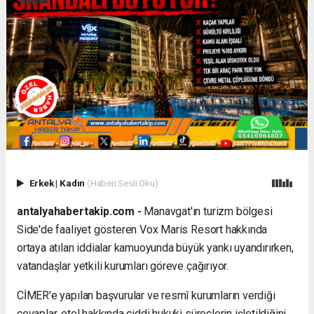
Erkek
|
Kadın
(Haberi Sesli Oku)
antalyahabertakip.com -
Manavgat'ın turizm bölgesi
Side'de faaliyet gösteren Vox Maris Resort hakkında
ortaya atılan iddialar kamuoyunda büyük yankı uyandırırken,
vatandaşlar yetkili kurumları göreve çağırıyor.
CİMER'e yapılan başvurular ve resmî kurumların verdiği
cevaplar, otel hakkında ciddi hukuki süreçlerin işletildiğini