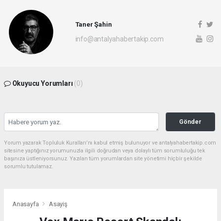
Taner Şahin
info@antalyahabertakip.com
Okuyucu Yorumları
(0)
Gönder
Yorum yazarak Topluluk Kuralları’nı kabul etmiş bulunuyor ve antalyahabertakip.com
sitesine yaptığınız yorumunuzla ilgili doğrudan veya dolaylı tüm sorumluluğu tek
başınıza üstleniyorsunuz. Yazılan tüm yorumlardan site yönetimi hiçbir şekilde
sorumlu tutulamaz.
Anasayfa
Asayiş