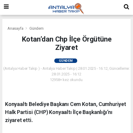
Anasayfa
Gündem
Kotan’dan Chp İlçe Örgütüne
Ziyaret
GÜNDEM
(Antalya Haber Takip ) - Antalya Haber Takip | 28.01.2025 - 16:12, Güncelleme:
28.01.2025 - 16:12
12958+ kez okundu.
Konyaaltı Belediye Başkanı Cem Kotan, Cumhuriyet
Halk Partisi (CHP) Konyaaltı İlçe Başkanlığı’nı
ziyaret etti.