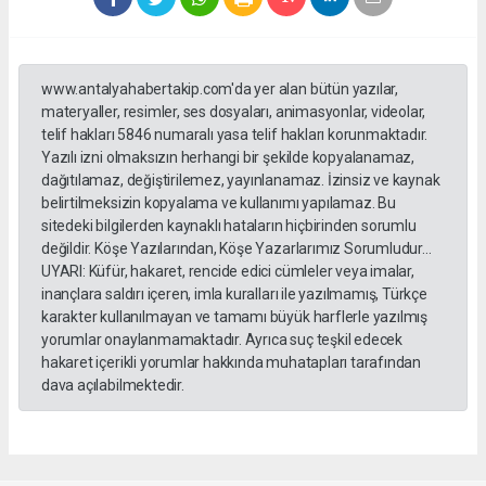
www.antalyahabertakip.com'da yer alan bütün yazılar,
materyaller, resimler, ses dosyaları, animasyonlar, videolar,
telif hakları 5846 numaralı yasa telif hakları korunmaktadır.
Yazılı izni olmaksızın herhangi bir şekilde kopyalanamaz,
dağıtılamaz, değiştirilemez, yayınlanamaz. İzinsiz ve kaynak
belirtilmeksizin kopyalama ve kullanımı yapılamaz. Bu
sitedeki bilgilerden kaynaklı hataların hiçbirinden sorumlu
değildir. Köşe Yazılarından, Köşe Yazarlarımız Sorumludur...
UYARI: Küfür, hakaret, rencide edici cümleler veya imalar,
inançlara saldırı içeren, imla kuralları ile yazılmamış, Türkçe
karakter kullanılmayan ve tamamı büyük harflerle yazılmış
yorumlar onaylanmamaktadır. Ayrıca suç teşkil edecek
hakaret içerikli yorumlar hakkında muhatapları tarafından
dava açılabilmektedir.