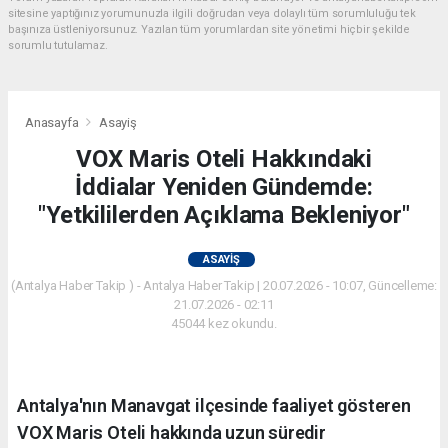
sitesine yaptığınız yorumunuzla ilgili doğrudan veya dolaylı tüm sorumluluğu tek
başınıza üstleniyorsunuz. Yazılan tüm yorumlardan site yönetimi hiçbir şekilde
sorumlu tutulamaz.
Anasayfa
Asayiş
VOX Maris Oteli Hakkındaki
İddialar Yeniden Gündemde:
"Yetkililerden Açıklama Bekleniyor"
ASAYIŞ
(Antalya Haber Takip ) - Antalya Haber Takip | 20.07.2026 - 10:07, Güncelleme:
21.07.2026 - 02:11
45044 kez okundu.
Antalya'nın Manavgat ilçesinde faaliyet gösteren
VOX Maris Oteli hakkında uzun süredir