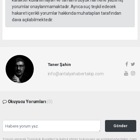
karakter kullanılmayan ve tamamı büyük harflerle yazılmış
yorumlar onaylanmamaktadır. Ayrıca suç teşkil edecek
hakaret içerikli yorumlar hakkında muhatapları tarafından
dava açılabilmektedir.
Taner Şahin
info@antalyahabertakip.com
Okuyucu Yorumları
(0)
Gönder
Yorum yazarak Topluluk Kuralları’nı kabul etmiş bulunuyor ve antalyahabertakip.com