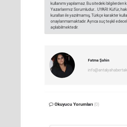
kullanımı yapılamaz. Bu sitedeki bilgilerden 
Yazarlarımız Sorumludur... UYARI: Küfür, hakar
kuralları ile yazılmamış, Türkçe karakter ku
onaylanmamaktadır. Ayrıca suç teşkil edecek
açılabilmektedir.
Fatma Şahin
info@antalyahabertak
Okuyucu Yorumları
(0)