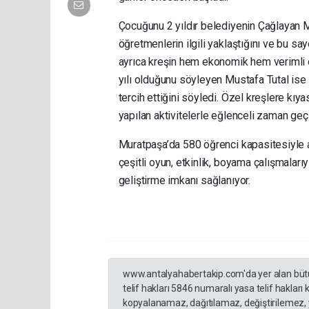
Çocuğunu 2 yıldır belediyenin Çağlayan M
öğretmenlerin ilgili yaklaştığını ve bu s
ayrıca kreşin hem ekonomik hem verimli ol
yılı olduğunu söyleyen Mustafa Tutal ise 
tercih ettiğini söyledi. Özel kreşlere kıy
yapılan aktivitelerle eğlenceli zaman geçird
Muratpaşa’da 580 öğrenci kapasitesiyle a
çeşitli oyun, etkinlik, boyama çalışmaları
geliştirme imkanı sağlanıyor.
www.antalyahabertakip.com'da yer alan bütün 
telif hakları 5846 numaralı yasa telif hakları
kopyalanamaz, dağıtılamaz, değiştirilemez, 