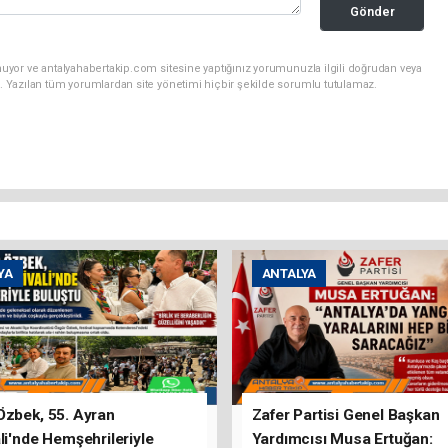
Gönder
uyor ve antalyahabertakip.com sitesine yaptığınız yorumunuzla ilgili doğrudan veya
. Yazılan tüm yorumlardan site yönetimi hiçbir şekilde sorumlu tutulamaz.
YA
ANTALYA
Özbek, 55. Ayran
Zafer Partisi Genel Başkan
li'nde Hemşehrileriyle
Yardımcısı Musa Ertuğan: