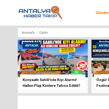
Günde
Egitim
Anasayfa
Egitim
ANTALYA
ANTAL
Konyaaltı Sahili'nde Kıyı Alarmı!
Özgür 
Halkın Plajı Kimlere Tahsis Edildi?
Festiva
Buluşt