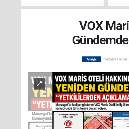
Buluşt
VOX Maris
Gündemde: 
(Antalya Haber T
Asayiş