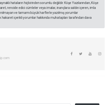
kaynaklı hataların hiçbirinden sorumlu değildir. Köşe Yazılarından, Köşe
et, rencide edici cümleler veya imalar, inançlara saldırı içeren, imla
llanılmayan ve tamamı büyük harflerle yazılmış yorumlar
 hakaret içerikli yorumlar hakkında muhatapları tarafından dava
ip.com