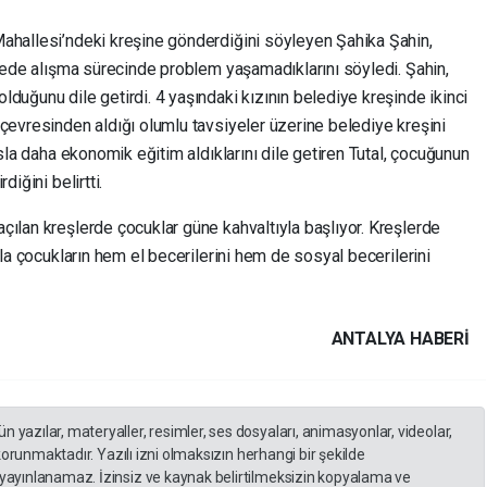
ahallesi’ndeki kreşine gönderdiğini söyleyen Şahika Şahin,
ayede alışma sürecinde problem yaşamadıklarını söyledi. Şahin,
duğunu dile getirdi. 4 yaşındaki kızının belediye kreşinde ikinci
çevresinden aldığı olumlu tavsiyeler üzerine belediye kreşini
asla daha ekonomik eğitim aldıklarını dile getiren Tutal, çocuğunun
iğini belirtti.
çılan kreşlerde çocuklar güne kahvaltıyla başlıyor. Kreşlerde
yla çocukların hem el becerilerini hem de sosyal becerilerini
ANTALYA HABERİ
yazılar, materyaller, resimler, ses dosyaları, animasyonlar, videolar,
 korunmaktadır. Yazılı izni olmaksızın herhangi bir şekilde
yayınlanamaz. İzinsiz ve kaynak belirtilmeksizin kopyalama ve