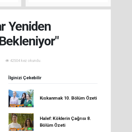
rını Hep
ar Yeniden
Bekleniyor"
42504 kez okundu.
İlginizi Çekebilir
Kıskanmak 10. Bölüm Özeti
Halef: Köklerin Çağrısı 8.
Bölüm Özeti