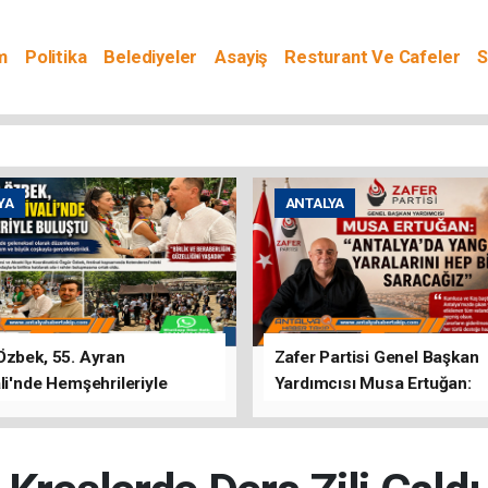
m
Politika
Belediyeler
Asayiş
Resturant Ve Cafeler
S
YA
ANTALYA
Özbek, 55. Ayran
Zafer Partisi Genel Başkan
li'nde Hemşehrileriyle
Yardımcısı Musa Ertuğan:
u
"Antalya'da Yangının Yarala
Birlikte Saracağız"