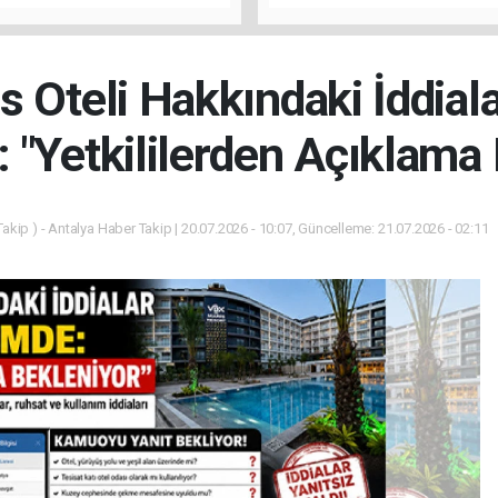
u
"Antalya'da Yangının Yarala
Birlikte Saracağız"
 Oteli Hakkındaki İddial
"Yetkililerden Açıklama 
akip ) - Antalya Haber Takip | 20.07.2026 - 10:07, Güncelleme: 21.07.2026 - 02:11