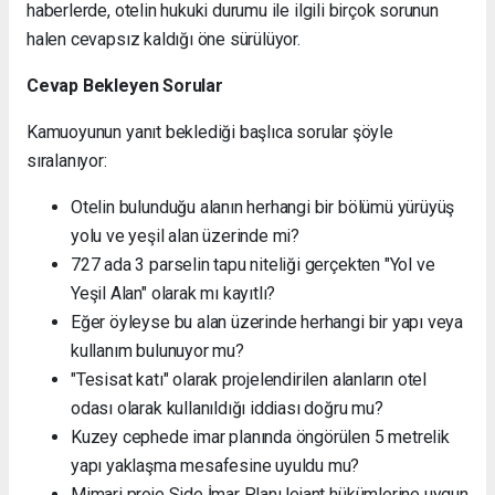
haberlerde, otelin hukuki durumu ile ilgili birçok sorunun
halen cevapsız kaldığı öne sürülüyor.
Cevap Bekleyen Sorular
Kamuoyunun yanıt beklediği başlıca sorular şöyle
sıralanıyor:
Otelin bulunduğu alanın herhangi bir bölümü yürüyüş
yolu ve yeşil alan üzerinde mi?
727 ada 3 parselin tapu niteliği gerçekten "Yol ve
Yeşil Alan" olarak mı kayıtlı?
Eğer öyleyse bu alan üzerinde herhangi bir yapı veya
kullanım bulunuyor mu?
"Tesisat katı" olarak projelendirilen alanların otel
odası olarak kullanıldığı iddiası doğru mu?
Kuzey cephede imar planında öngörülen 5 metrelik
yapı yaklaşma mesafesine uyuldu mu?
Mimari proje Side İmar Planı lejant hükümlerine uygun