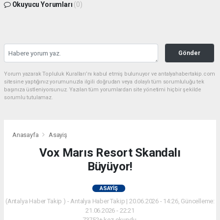
Okuyucu Yorumları
(0)
Gönder
Yorum yazarak Topluluk Kuralları’nı kabul etmiş bulunuyor ve antalyahabertakip.com
sitesine yaptığınız yorumunuzla ilgili doğrudan veya dolaylı tüm sorumluluğu tek
başınıza üstleniyorsunuz. Yazılan tüm yorumlardan site yönetimi hiçbir şekilde
sorumlu tutulamaz.
Anasayfa
Asayiş
Vox Marıs Resort Skandalı
Büyüyor!
ASAYIŞ
(Antalya Haber Takip ) - Antalya Haber Takip | 20.06.2026 - 14:26, Güncelleme:
21.06.2026 - 22:21
73752+ kez okundu.