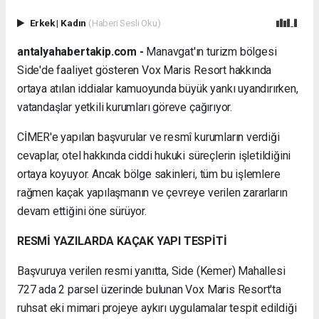
Erkek
|
Kadın
(Haberi Sesli Oku)
antalyahabertakip.com -
Manavgat'ın turizm bölgesi
Side'de faaliyet gösteren Vox Maris Resort hakkında
ortaya atılan iddialar kamuoyunda büyük yankı uyandırırken,
vatandaşlar yetkili kurumları göreve çağırıyor.
CİMER'e yapılan başvurular ve resmî kurumların verdiği
cevaplar, otel hakkında ciddi hukuki süreçlerin işletildiğini
ortaya koyuyor. Ancak bölge sakinleri, tüm bu işlemlere
rağmen kaçak yapılaşmanın ve çevreye verilen zararların
devam ettiğini öne sürüyor.
RESMİ YAZILARDA KAÇAK YAPI TESPİTİ
Başvuruya verilen resmi yanıtta, Side (Kemer) Mahallesi
727 ada 2 parsel üzerinde bulunan Vox Maris Resort'ta
ruhsat eki mimari projeye aykırı uygulamalar tespit edildiği