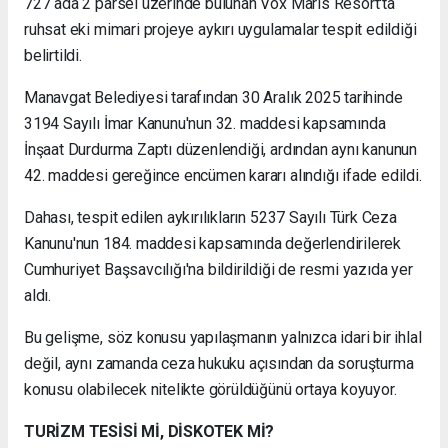
727 ada 2 parsel üzerinde bulunan Vox Maris Resort'ta
ruhsat eki mimari projeye aykırı uygulamalar tespit edildiği
belirtildi.
Manavgat Belediyesi tarafından 30 Aralık 2025 tarihinde
3194 Sayılı İmar Kanunu'nun 32. maddesi kapsamında
İnşaat Durdurma Zaptı düzenlendiği, ardından aynı kanunun
42. maddesi gereğince encümen kararı alındığı ifade edildi.
Dahası, tespit edilen aykırılıkların 5237 Sayılı Türk Ceza
Kanunu'nun 184. maddesi kapsamında değerlendirilerek
Cumhuriyet Başsavcılığı'na bildirildiği de resmi yazıda yer
aldı.
Bu gelişme, söz konusu yapılaşmanın yalnızca idari bir ihlal
değil, aynı zamanda ceza hukuku açısından da soruşturma
konusu olabilecek nitelikte görüldüğünü ortaya koyuyor.
TURİZM TESİSİ Mİ, DİSKOTEK Mİ?