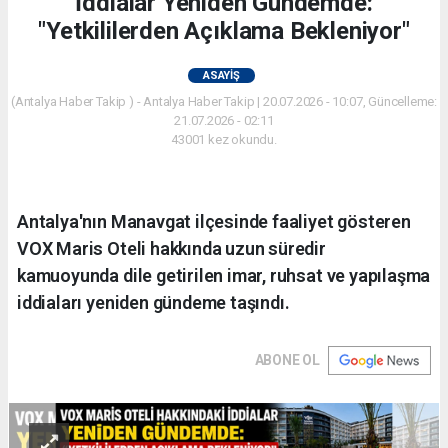
İddialar Yeniden Gündemde:
"Yetkililerden Açıklama Bekleniyor"
ASAYIŞ
(Antalya Haber Takip ) - Antalya Haber Takip | 20.07.2026 - 10:07, Güncelleme:
21.07.2026 - 02:11
43001 kez okundu.
Antalya'nın Manavgat ilçesinde faaliyet gösteren
VOX Maris Oteli hakkında uzun süredir
kamuoyunda dile getirilen imar, ruhsat ve yapılaşma
iddiaları yeniden gündeme taşındı.
ABONE OL