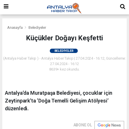
Anasayfa
Belediyeler
Küçükler Doğayı Keşfetti
BELEDIYELER
(Antalya Haber Takip ) - Antalya Haber Takip | 27.04.2024 - 16:12, Güncelleme:
27.04.2024 - 16:12
8639+ kez okundu.
Antalya’da Muratpaşa Belediyesi, çocuklar için
Zeytinpark’ta ‘Doğa Temelli Gelişim Atölyesi’
düzenledi.
ABONE OL