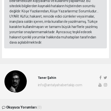
belirtilmeksizin kopyalama ve kullanımı yapılamaz. Bu
sitedeki bilgilerden kaynaklı hataların hiçbirinden sorumlu
değildir. Köşe Yazılarından, Köşe Yazarlarımız Sorumludur...
UYARI: Küfür, hakaret, rencide edici cümleler veya imalar,
inançlara saldırı içeren, imla kuralları ile yazılmamış, Türkçe
karakter kullanılmayan ve tamamı büyük harflerle yazılmış
yorumlar onaylanmamaktadır. Ayrıca suç teşkil edecek
hakaret içerikli yorumlar hakkında muhatapları tarafından
dava açılabilmektedir.
Taner Şahin
info@antalyahabertakip.com
Okuyucu Yorumları
(0)