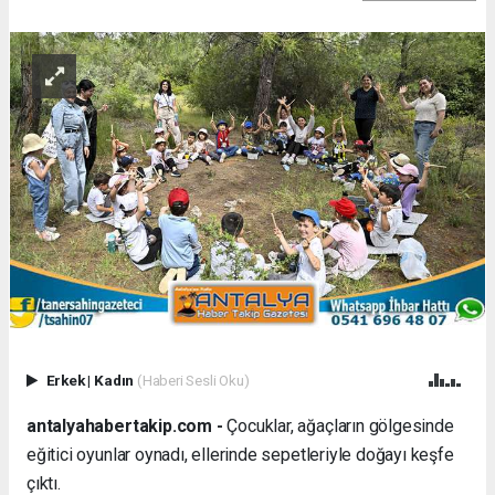
Erkek
|
Kadın
(Haberi Sesli Oku)
antalyahabertakip.com -
Çocuklar, ağaçların gölgesinde
eğitici oyunlar oynadı, ellerinde sepetleriyle doğayı keşfe
çıktı.