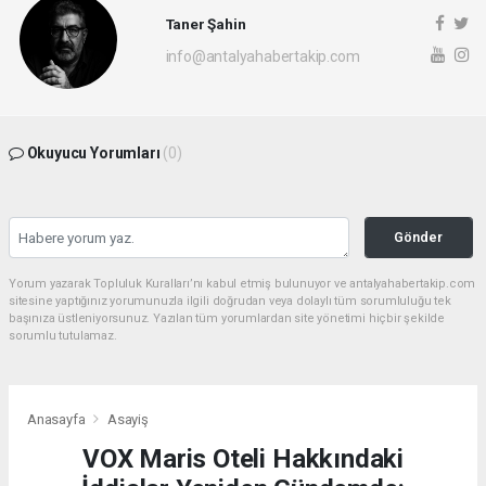
Taner Şahin
info@antalyahabertakip.com
Okuyucu Yorumları
(0)
Gönder
Yorum yazarak Topluluk Kuralları’nı kabul etmiş bulunuyor ve antalyahabertakip.com
sitesine yaptığınız yorumunuzla ilgili doğrudan veya dolaylı tüm sorumluluğu tek
başınıza üstleniyorsunuz. Yazılan tüm yorumlardan site yönetimi hiçbir şekilde
sorumlu tutulamaz.
Anasayfa
Asayiş
VOX Maris Oteli Hakkındaki