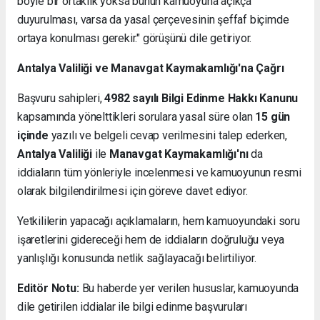
böyle bir ortaklık yoksa bunun kamuoyuna açıkça
duyurulması, varsa da yasal çerçevesinin şeffaf biçimde
ortaya konulması gerekir." görüşünü dile getiriyor.
Antalya Valiliği ve Manavgat Kaymakamlığı'na Çağrı
Başvuru sahipleri,
4982 sayılı Bilgi Edinme Hakkı Kanunu
kapsamında yönelttikleri sorulara yasal süre olan
15 gün
içinde
yazılı ve belgeli cevap verilmesini talep ederken,
Antalya Valiliği
ile
Manavgat Kaymakamlığı'nı
da
iddiaların tüm yönleriyle incelenmesi ve kamuoyunun resmi
olarak bilgilendirilmesi için göreve davet ediyor.
Yetkililerin yapacağı açıklamaların, hem kamuoyundaki soru
işaretlerini gidereceği hem de iddiaların doğruluğu veya
yanlışlığı konusunda netlik sağlayacağı belirtiliyor.
Editör Notu:
Bu haberde yer verilen hususlar, kamuoyunda
dile getirilen iddialar ile bilgi edinme başvuruları