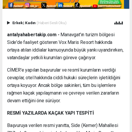
Erkek
|
Kadın
(Haberi Sesli Oku)
antalyahabertakip.com -
Manavgat'ın turizm bölgesi
Side'de faaliyet gösteren Vox Maris Resort hakkında
ortaya atılan iddialar kamuoyunda büyük yankı uyandırırken,
vatandaşlar yetkili kurumları göreve çağırıyor.
CİMER'e yapılan başvurular ve resmî kurumların verdiği
cevaplar, otel hakkında ciddi hukuki süreçlerin işletildiğini
ortaya koyuyor. Ancak bölge sakinleri, tüm bu işlemlere
rağmen kaçak yapılaşmanın ve çevreye verilen zararların
devam ettiğini öne sürüyor.
RESMİ YAZILARDA KAÇAK YAPI TESPİTİ
Başvuruya verilen resmi yanıtta, Side (Kemer) Mahallesi