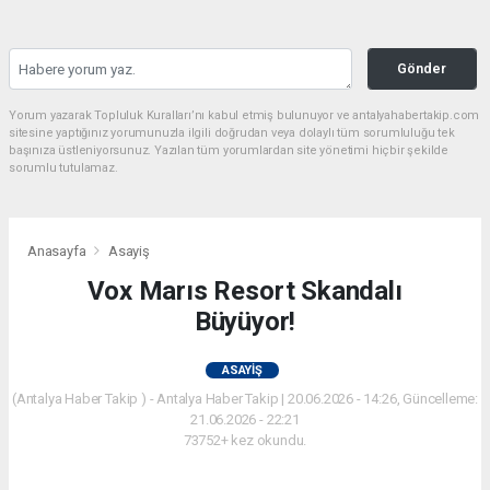
Gönder
Yorum yazarak Topluluk Kuralları’nı kabul etmiş bulunuyor ve antalyahabertakip.com
sitesine yaptığınız yorumunuzla ilgili doğrudan veya dolaylı tüm sorumluluğu tek
başınıza üstleniyorsunuz. Yazılan tüm yorumlardan site yönetimi hiçbir şekilde
sorumlu tutulamaz.
Anasayfa
Asayiş
Vox Marıs Resort Skandalı
Büyüyor!
ASAYIŞ
(Antalya Haber Takip ) - Antalya Haber Takip | 20.06.2026 - 14:26, Güncelleme:
21.06.2026 - 22:21
73752+ kez okundu.