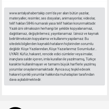
www.antalyahabertakip.com'da yer alan bütün yazılar,
materyaller, resimler, ses dosyaları, animasyonlar, videolar,
telif hakları 5846 numaralı yasa telif hakları korunmaktadır.
Yazılı izni olmaksızın herhangi bir şekilde kopyalanamaz,
dağıtılamaz, değiştirilemez, yayınlanamaz. İzinsiz ve kaynak
belirtilmeksizin kopyalama ve kullanımı yapılamaz. Bu
sitedeki bilgilerden kaynaklı hataların hiçbirinden sorumlu
değildir. Köşe Yazılarından, Köşe Yazarlarımız Sorumludur...
UYARI: Küfür, hakaret, rencide edici cümleler veya imalar,
inançlara saldırı içeren, imla kuralları ile yazılmamış, Türkçe
karakter kullanılmayan ve tamamı büyük harflerle yazılmış
yorumlar onaylanmamaktadır. Ayrıca suç teşkil edecek
hakaret içerikli yorumlar hakkında muhatapları tarafından
dava açılabilmektedir.