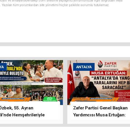
uyor ve antalyahabertakip.com sitesine yaptığınız yorumunuzla ilgili doğrudan veya
. Yazılan tüm yorumlardan site yönetimi hiçbir şekilde sorumlu tutulamaz.
YA
ANTALYA
Özbek, 55. Ayran
Zafer Partisi Genel Başkan
li'nde Hemşehrileriyle
Yardımcısı Musa Ertuğan:
u
"Antalya'da Yangının Yarala
Birlikte Saracağız"