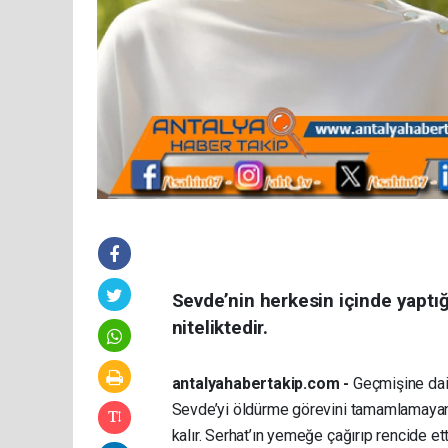
Sevde’nin herkesin içinde yaptığı
niteliktedir.
antalyahabertakip.com -
Geçmişine dair 
Sevde’yi öldürme görevini tamamlamayan 
kalır. Serhat’ın yemeğe çağırıp rencide ett