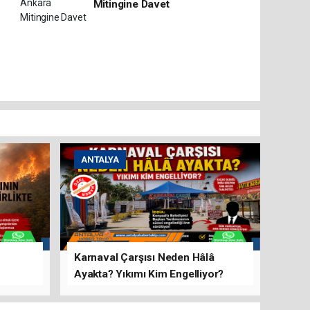
Mitingine Davet
ANTALYA
Karnaval Çarşısı Neden Hâlâ
Ayakta? Yıkımı Kim Engelliyor?
rını Hep