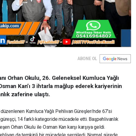
ABONE OL
nı Orhan Okulu, 26. Geleneksel Kumluca Yağlı
 Osman Kan’ı 3 ihtarla mağlup ederek kariyerinin
lık zaferine ulaştı.
ı düzenlenen Kumluca Yağlı Pehlivan Güreşleri'nde 67’si
üreşçi, 14 farklı kategoride mücadele etti. Başpehlivanlık
eşen Orhan Okulu ile Osman Kan karşı karşıya geldi.
pehlivan da temkinli bir mücadele sergiledi. Normal sürede