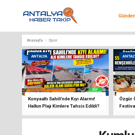
Günde
Egitim
Anasayfa
Spor
ANTALYA
ANTAL
Konyaaltı Sahili'nde Kıyı Alarmı!
Özgür 
Halkın Plajı Kimlere Tahsis Edildi?
Festiva
Buluşt