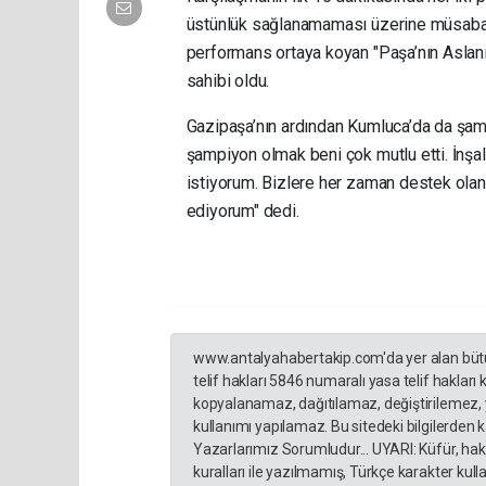
üstünlük sağlanamaması üzerine müsabaka
performans ortaya koyan "Paşa’nın Aslanı"
sahibi oldu.
Gazipaşa’nın ardından Kumluca’da da şam
şampiyon olmak beni çok mutlu etti. İnşa
istiyorum. Bizlere her zaman destek ola
ediyorum" dedi.
www.antalyahabertakip.com'da yer alan bütün 
telif hakları 5846 numaralı yasa telif hakları
kopyalanamaz, dağıtılamaz, değiştirilemez, 
kullanımı yapılamaz. Bu sitedeki bilgilerden 
Yazarlarımız Sorumludur... UYARI: Küfür, hakar
kuralları ile yazılmamış, Türkçe karakter ku