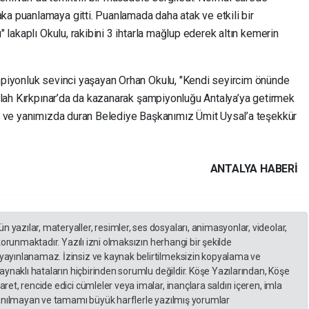
 puanlamaya gitti. Puanlamada daha atak ve etkili bir
 lakaplı Okulu, rakibini 3 ihtarla mağlup ederek altın kemerin
piyonluk sevinci yaşayan Orhan Okulu, "Kendi seyircim önünde
llah Kırkpınar’da da kazanarak şampiyonluğu Antalya’ya getirmek
n ve yanımızda duran Belediye Başkanımız Ümit Uysal’a teşekkür
ANTALYA HABERİ
yazılar, materyaller, resimler, ses dosyaları, animasyonlar, videolar,
 korunmaktadır. Yazılı izni olmaksızın herhangi bir şekilde
yayınlanamaz. İzinsiz ve kaynak belirtilmeksizin kopyalama ve
kaynaklı hataların hiçbirinden sorumlu değildir. Köşe Yazılarından, Köşe
et, rencide edici cümleler veya imalar, inançlara saldırı içeren, imla
llanılmayan ve tamamı büyük harflerle yazılmış yorumlar