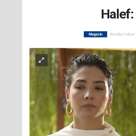
Halef:
(Antalya Haber T
Magazin