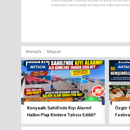
Yorum yazarak Topluluk Kuralları’nı kabul etmiş bulun
dolaylı tüm sorumluluğu tek başınıza üstleniyorsunuz
Anasayfa
Magazin
ANTALYA
ANTAL
Konyaaltı Sahili'nde Kıyı Alarmı!
Özgür 
Halkın Plajı Kimlere Tahsis Edildi?
Festiva
Buluşt