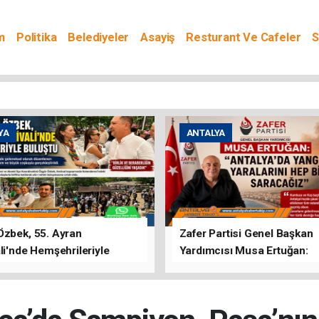
m
Politika
Belediyeler
Asayiş
Resturant Ve Cafeler
S
YA
ANTALYA
Özbek, 55. Ayran
Zafer Partisi Genel Başkan
li'nde Hemşehrileriyle
Yardımcısı Musa Ertuğan:
u
"Antalya'da Yangının Yarala
Birlikte Saracağız"