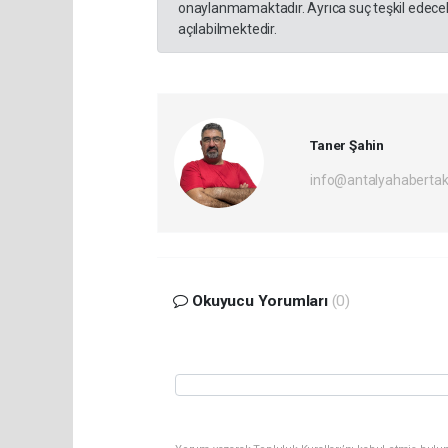
onaylanmamaktadır. Ayrıca suç teşkil edecek
açılabilmektedir.
Taner Şahin
info@antalyahabertak
Okuyucu Yorumları
(0)