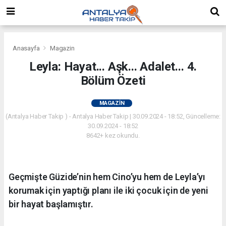
Anasayfa
Magazin
Leyla: Hayat... Aşk... Adalet... 4.
Bölüm Özeti
MAGAZIN
(Antalya Haber Takip ) - Antalya Haber Takip | 30.09.2024 - 18:52, Güncelleme:
30.09.2024 - 18:52
8642+ kez okundu.
Geçmişte Güzide’nin hem Cino’yu hem de Leyla’yı
korumak için yaptığı planı ile iki çocuk için de yeni
bir hayat başlamıştır.