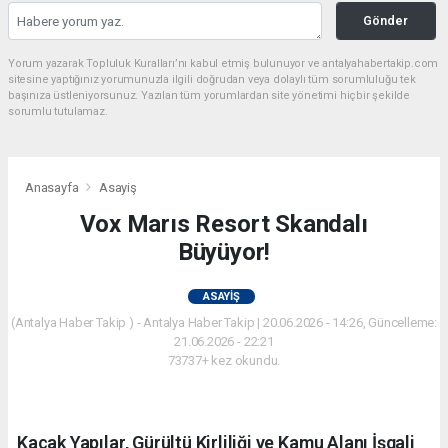
Gönder
Yorum yazarak Topluluk Kuralları’nı kabul etmiş bulunuyor ve antalyahabertakip.com
sitesine yaptığınız yorumunuzla ilgili doğrudan veya dolaylı tüm sorumluluğu tek
başınıza üstleniyorsunuz. Yazılan tüm yorumlardan site yönetimi hiçbir şekilde
sorumlu tutulamaz.
Anasayfa
Asayiş
Vox Marıs Resort Skandalı
Büyüyor!
ASAYIŞ
(Antalya Haber Takip ) - Antalya Haber Takip | 20.06.2026 - 14:26, Güncelleme:
21.06.2026 - 22:21
73737+ kez okundu.
Kaçak Yapılar, Gürültü Kirliliği ve Kamu Alanı İşgali