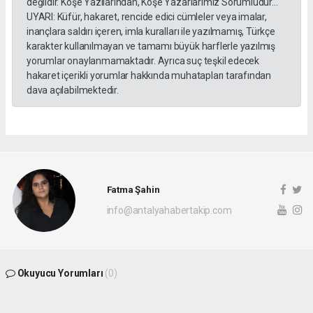
değildir. Köşe Yazılarından, Köşe Yazarlarımız Sorumludur...
UYARI: Küfür, hakaret, rencide edici cümleler veya imalar,
inançlara saldırı içeren, imla kuralları ile yazılmamış, Türkçe
karakter kullanılmayan ve tamamı büyük harflerle yazılmış
yorumlar onaylanmamaktadır. Ayrıca suç teşkil edecek
hakaret içerikli yorumlar hakkında muhatapları tarafından
dava açılabilmektedir.
Fatma Şahin
info@antalyahabertakip.com
Okuyucu Yorumları
(0)