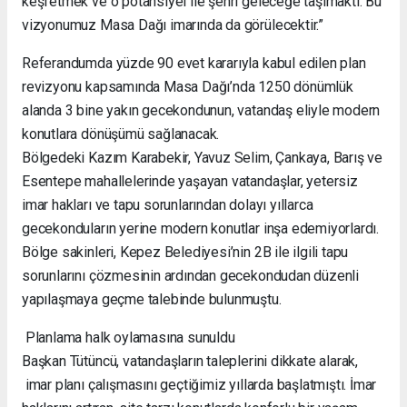
keşfetmek ve o potansiyel ile şehri geleceğe taşımaktı. Bu
vizyonumuz Masa Dağı imarında da görülecektir.”
Referandumda yüzde 90 evet kararıyla kabul edilen plan
revizyonu kapsamında Masa Dağı’nda 1250 dönümlük
alanda 3 bine yakın gecekondunun, vatandaş eliyle modern
konutlara dönüşümü sağlanacak.
Bölgedeki Kazım Karabekir, Yavuz Selim, Çankaya, Barış ve
Esentepe mahallelerinde yaşayan vatandaşlar, yetersiz
imar hakları ve tapu sorunlarından dolayı yıllarca
gecekonduların yerine modern konutlar inşa edemiyorlardı.
Bölge sakinleri, Kepez Belediyesi’nin 2B ile ilgili tapu
sorunlarını çözmesinin ardından gecekondudan düzenli
yapılaşmaya geçme talebinde bulunmuştu.
Planlama halk oylamasına sunuldu
Başkan Tütüncü, vatandaşların taleplerini dikkate alarak,
imar planı çalışmasını geçtiğimiz yıllarda başlatmıştı. İmar