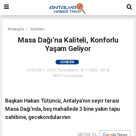
Anasayfa
Gündem
Masa Dağı’na Kaliteli, Konforlu
Yaşam Geliyor
GÜNDEM
25.04.2021 - 20:07, Güncelleme: 16.11.2022 - 03:02
7897+ kez okundu.
Başkan Hakan Tütüncü, Antalya’nın seyir terası
Masa Dağı’nda, beş mahallede 3 bine yakın tapu
sahibine, gecekondularının
ABONE OL