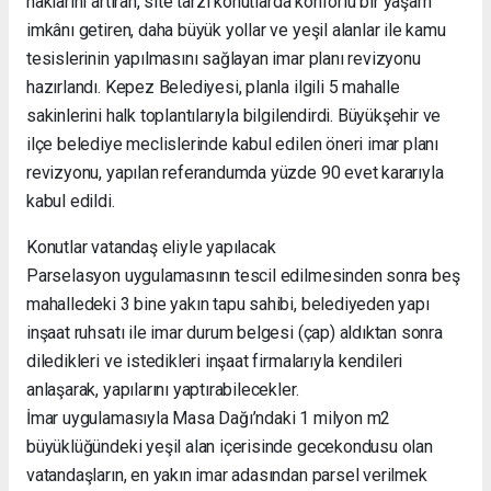
haklarını artıran, site tarzı konutlarda konforlu bir yaşam
imkânı getiren, daha büyük yollar ve yeşil alanlar ile kamu
tesislerinin yapılmasını sağlayan imar planı revizyonu
hazırlandı. Kepez Belediyesi, planla ilgili 5 mahalle
sakinlerini halk toplantılarıyla bilgilendirdi. Büyükşehir ve
ilçe belediye meclislerinde kabul edilen öneri imar planı
revizyonu, yapılan referandumda yüzde 90 evet kararıyla
kabul edildi.
Konutlar vatandaş eliyle yapılacak
Parselasyon uygulamasının tescil edilmesinden sonra beş
mahalledeki 3 bine yakın tapu sahibi, belediyeden yapı
inşaat ruhsatı ile imar durum belgesi (çap) aldıktan sonra
diledikleri ve istedikleri inşaat firmalarıyla kendileri
anlaşarak, yapılarını yaptırabilecekler.
İmar uygulamasıyla Masa Dağı’ndaki 1 milyon m2
büyüklüğündeki yeşil alan içerisinde gecekondusu olan
vatandaşların, en yakın imar adasından parsel verilmek