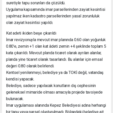
suretiyle tapu sorunları da çözüldü.
Uygulama kapsamında imar parsellerinden zayiat kesintisi
yapılmaz iken kadastro parsellerinden yasal zorunluluk
olan zayiat kesintisi yapıldı.
Kat adeti ikiden beşe çıkarıldı
İmar revizyonuyla mevcut imar planında 0.60 olan yoğunluk
0.80’e, zemin +1 olan kat âdeti zemin +4 şeklinde toplam 5
kata çıkarıldı. Mevcut planda ticaret olarak ayrılan alanlar,
planda yine ticaret olarak tasarlandı. Bu alanlar için emsal
değeri 0.80 olarak belirlendi.
Kentsel yenilenmeyi, belediye ya da TOKİ değil, vatandaş
kendisi yapacak.
Belediye, sadece yapılacak konutların dış cephesinin
geleneksel mimaride olması amacıyla projede tavsiyede
bulunacak.
İmar uygulaması alanında Kepez Belediyesi adına herhangi
bir tapu veya parsel oluşturulmadı. Bölgedeki belediye ait