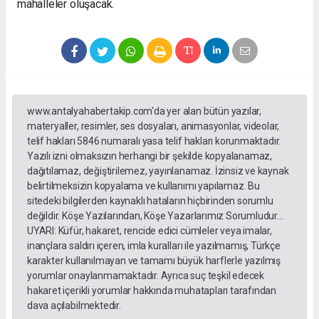
mahalleler oluşacak.
www.antalyahabertakip.com'da yer alan bütün yazılar,
materyaller, resimler, ses dosyaları, animasyonlar, videolar,
telif hakları 5846 numaralı yasa telif hakları korunmaktadır.
Yazılı izni olmaksızın herhangi bir şekilde kopyalanamaz,
dağıtılamaz, değiştirilemez, yayınlanamaz. İzinsiz ve kaynak
belirtilmeksizin kopyalama ve kullanımı yapılamaz. Bu
sitedeki bilgilerden kaynaklı hataların hiçbirinden sorumlu
değildir. Köşe Yazılarından, Köşe Yazarlarımız Sorumludur...
UYARI: Küfür, hakaret, rencide edici cümleler veya imalar,
inançlara saldırı içeren, imla kuralları ile yazılmamış, Türkçe
karakter kullanılmayan ve tamamı büyük harflerle yazılmış
yorumlar onaylanmamaktadır. Ayrıca suç teşkil edecek
hakaret içerikli yorumlar hakkında muhatapları tarafından
dava açılabilmektedir.