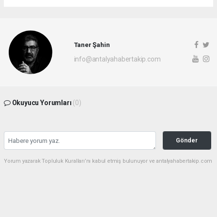
Taner Şahin
info@antalyahabertakip.com
Okuyucu Yorumları
(0)
Gönder
Yorum yazarak Topluluk Kuralları’nı kabul etmiş bulunuyor ve antalyahabertakip.com
sitesine yaptığınız yorumunuzla ilgili doğrudan veya dolaylı tüm sorumluluğu tek
başınıza üstleniyorsunuz. Yazılan tüm yorumlardan site yönetimi hiçbir şekilde
sorumlu tutulamaz.