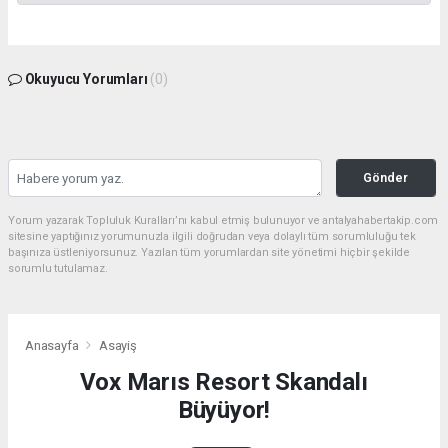
Okuyucu Yorumları
(0)
Gönder
Yorum yazarak Topluluk Kuralları’nı kabul etmiş bulunuyor ve antalyahabertakip.com
sitesine yaptığınız yorumunuzla ilgili doğrudan veya dolaylı tüm sorumluluğu tek
başınıza üstleniyorsunuz. Yazılan tüm yorumlardan site yönetimi hiçbir şekilde
sorumlu tutulamaz.
Anasayfa
Asayiş
Vox Marıs Resort Skandalı
Büyüyor!