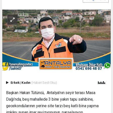
Erkek
|
Kadın
(Haberi Sesli Oku)
Başkan Hakan Tütüncü, Antalya’nın seyir terası Masa
Dağı’nda, beş mahallede 3 bine yakın tapu sahibine,
gecekondularının yerine site tarzı beş katlı bina yapma
imkânı sunan imar revizyonunun, parselasyon