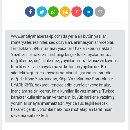
www.antalyahabertakip.com'da yer alan bütün yazılar,
materyaller, resimler, ses dosyaları, animasyonlar, videolar,
telif hakları 5846 numaralı yasa telif hakları korunmaktadır.
Yazılı izni olmaksızın herhangi bir şekilde kopyalanamaz,
dağıtılamaz, değiştirilemez, yayınlanamaz. İzinsiz ve kaynak
belirtilmeksizin kopyalama ve kullanımı yapılamaz. Bu
sitedeki bilgilerden kaynaklı hataların hiçbirinden sorumlu
değildir. Köşe Yazılarından, Köşe Yazarlarımız Sorumludur...
UYARI: Küfür, hakaret, rencide edici cümleler veya imalar,
inançlara saldırı içeren, imla kuralları ile yazılmamış, Türkçe
karakter kullanılmayan ve tamamı büyük harflerle yazılmış
yorumlar onaylanmamaktadır. Ayrıca suç teşkil edecek
hakaret içerikli yorumlar hakkında muhatapları tarafından
dava açılabilmektedir.