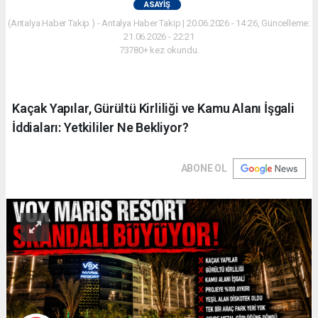
ASAYIŞ
(Antalya Haber Takip ) - Antalya Haber Takip | 20.06.2026 - 14:26, Güncelleme:
21.06.2026 - 22:21
73780+ kez okundu.
Kaçak Yapılar, Gürültü Kirliliği ve Kamu Alanı İşgali
İddiaları: Yetkililer Ne Bekliyor?
ABONE OL