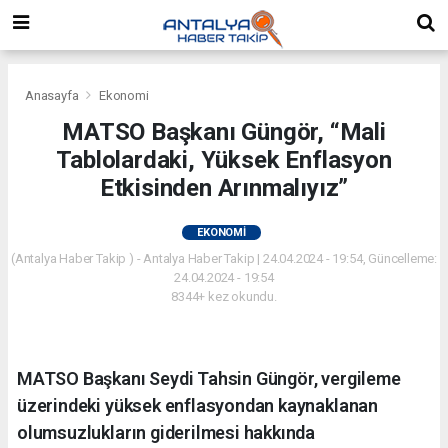
Anasayfa
Ekonomi
MATSO Başkanı Güngör, “Mali
Tablolardaki, Yüksek Enflasyon
Etkisinden Arınmalıyız”
EKONOMI
(Antalya Haber Takip ) - Antalya Haber Takip | 24.04.2024 - 19:54, Güncelleme:
24.04.2024 - 19:54
8344+ kez okundu.
MATSO Başkanı Seydi Tahsin Güngör, vergileme
üzerindeki yüksek enflasyondan kaynaklanan
olumsuzlukların giderilmesi hakkında