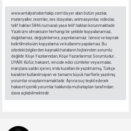
www.antalyahabertakip.com'da yer alan bütün yazılar,
materyaller, resimler, ses dosyaları, animasyonlar, videolar,
telif hakları 5846 numaralı yasa telif hakları korunmaktadır.
Yazılı izni olmaksızın herhangi bir şekilde kopyalanamaz,
dağıtılamaz, değiştirilemez, yayınlanamaz. İzinsiz ve kaynak
belirtilmeksizin kopyalama ve kullanımı yapılamaz. Bu
sitedeki bilgilerden kaynaklı hataların hiçbirinden sorumlu
değildir. Köşe Yazılarından, Köşe Yazarlarımız Sorumludur...
UYARI: Küfür, hakaret, rencide edici cümleler veya imalar,
inançlara saldırı içeren, imla kuralları ile yazılmamış, Türkçe
karakter kullanılmayan ve tamamı büyük harflerle yazılmış
yorumlar onaylanmamaktadır. Ayrıca suç teşkil edecek
hakaret içerikli yorumlar hakkında muhatapları tarafından
dava açılabilmektedir.