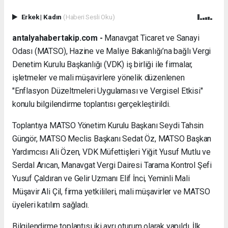
Erkek
|
Kadın
(Haberi Sesli Oku)
antalyahabertakip.com -
Manavgat Ticaret ve Sanayi
Odası (MATSO), Hazine ve Maliye Bakanlığı’na bağlı Vergi
Denetim Kurulu Başkanlığı (VDK) iş birliği ile firmalar,
işletmeler ve mali müşavirlere yönelik düzenlenen
"Enflasyon Düzeltmeleri Uygulaması ve Vergisel Etkisi"
konulu bilgilendirme toplantısı gerçekleştirildi.
Toplantıya MATSO Yönetim Kurulu Başkanı Seydi Tahsin
Güngör, MATSO Meclis Başkanı Sedat Öz, MATSO Başkan
Yardımcısı Ali Özen, VDK Müfettişleri Yiğit Yusuf Mutlu ve
Serdal Arıcan, Manavgat Vergi Dairesi Tarama Kontrol Şefi
Yusuf Çaldıran ve Gelir Uzmanı Elif İnci, Yeminli Mali
Müşavir Ali Çil, firma yetkilileri, mali müşavirler ve MATSO
üyeleri katılım sağladı.
Bilgilendirme toplantısı iki ayrı oturum olarak yapıldı. İlk