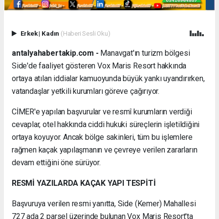
Erkek
|
Kadın
(Haberi Sesli Oku)
antalyahabertakip.com -
Manavgat'ın turizm bölgesi
Side'de faaliyet gösteren Vox Maris Resort hakkında
ortaya atılan iddialar kamuoyunda büyük yankı uyandırırken,
vatandaşlar yetkili kurumları göreve çağırıyor.
CİMER'e yapılan başvurular ve resmî kurumların verdiği
cevaplar, otel hakkında ciddi hukuki süreçlerin işletildiğini
ortaya koyuyor. Ancak bölge sakinleri, tüm bu işlemlere
rağmen kaçak yapılaşmanın ve çevreye verilen zararların
devam ettiğini öne sürüyor.
RESMİ YAZILARDA KAÇAK YAPI TESPİTİ
Başvuruya verilen resmi yanıtta, Side (Kemer) Mahallesi
727 ada 2 parsel üzerinde bulunan Vox Maris Resort'ta