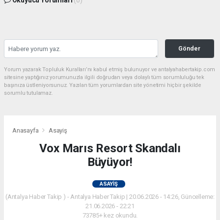
Gönder
Yorum yazarak Topluluk Kuralları’nı kabul etmiş bulunuyor ve antalyahabertakip.com
sitesine yaptığınız yorumunuzla ilgili doğrudan veya dolaylı tüm sorumluluğu tek
başınıza üstleniyorsunuz. Yazılan tüm yorumlardan site yönetimi hiçbir şekilde
sorumlu tutulamaz.
Anasayfa
Asayiş
Vox Marıs Resort Skandalı
Büyüyor!
ASAYIŞ
(Antalya Haber Takip ) - Antalya Haber Takip | 20.06.2026 - 14:26, Güncelleme:
21.06.2026 - 22:21
73785+ kez okundu.