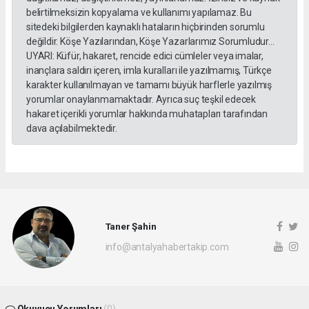
belirtilmeksizin kopyalama ve kullanımı yapılamaz. Bu
sitedeki bilgilerden kaynaklı hataların hiçbirinden sorumlu
değildir. Köşe Yazılarından, Köşe Yazarlarımız Sorumludur...
UYARI: Küfür, hakaret, rencide edici cümleler veya imalar,
inançlara saldırı içeren, imla kuralları ile yazılmamış, Türkçe
karakter kullanılmayan ve tamamı büyük harflerle yazılmış
yorumlar onaylanmamaktadır. Ayrıca suç teşkil edecek
hakaret içerikli yorumlar hakkında muhatapları tarafından
dava açılabilmektedir.
Taner Şahin
info@antalyahabertakip.com
Okuyucu Yorumları
(0)