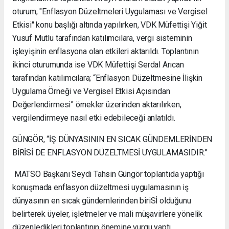
oturum; "Enflasyon Düzeltmeleri Uygulaması ve Vergisel
Etkisi" konu başlığı altında yapılırken, VDK Müfettişi Yiğit
Yusuf Mutlu tarafından katılımcılara, vergi sisteminin
işleyişinin enflasyona olan etkileri aktarıldı. Toplantının
ikinci oturumunda ise VDK Müfettişi Serdal Arıcan
tarafından katılımcılara; “Enflasyon Düzeltmesine İlişkin
Uygulama Örneği ve Vergisel Etkisi Açısından
Değerlendirmesi” örnekler üzerinden aktarılırken,
vergilendirmeye nasıl etki edebileceği anlatıldı.
GÜNGÖR, “İŞ DÜNYASININ EN SICAK GÜNDEMLERİNDEN
BİRİSİ DE ENFLASYON DÜZELTMESİ UYGULAMASIDIR.”
MATSO Başkanı Seydi Tahsin Güngör toplantıda yaptığı
konuşmada enflasyon düzeltmesi uygulamasının iş
dünyasının en sıcak gündemlerinden biriSİ olduğunu
belirterek üyeler, işletmeler ve mali müşavirlere yönelik
düzenledikleri toplantının önemine vurgu yaptı.