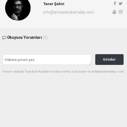
Taner Şahin
info@antalyahabertakip.com
Okuyucu Yorumları
(0)
Gönder
Yorum yazarak Topluluk Kuralları’nı kabul etmiş bulunuyor ve antalyahabertakip.com
sitesine yaptığınız yorumunuzla ilgili doğrudan veya dolaylı tüm sorumluluğu tek
başınıza üstleniyorsunuz. Yazılan tüm yorumlardan site yönetimi hiçbir şekilde
sorumlu tutulamaz.
haber paketi
haber scripti
haber yazılımı
Tüm hakları saklı tutulmaktadır.Copyright 2026©