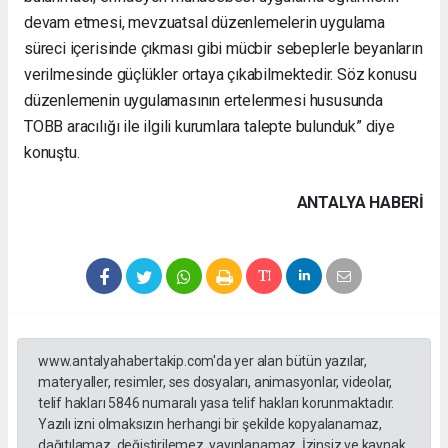
devam etmesi, mevzuatsal düzenlemelerin uygulama
süreci içerisinde çıkması gibi mücbir sebeplerle beyanların
verilmesinde güçlükler ortaya çıkabilmektedir. Söz konusu
düzenlemenin uygulamasının ertelenmesi hususunda
TOBB aracılığı ile ilgili kurumlara talepte bulunduk” diye
konuştu.
ANTALYA HABERİ
www.antalyahabertakip.com'da yer alan bütün yazılar,
materyaller, resimler, ses dosyaları, animasyonlar, videolar,
telif hakları 5846 numaralı yasa telif hakları korunmaktadır.
Yazılı izni olmaksızın herhangi bir şekilde kopyalanamaz,
dağıtılamaz, değiştirilemez, yayınlanamaz. İzinsiz ve kaynak