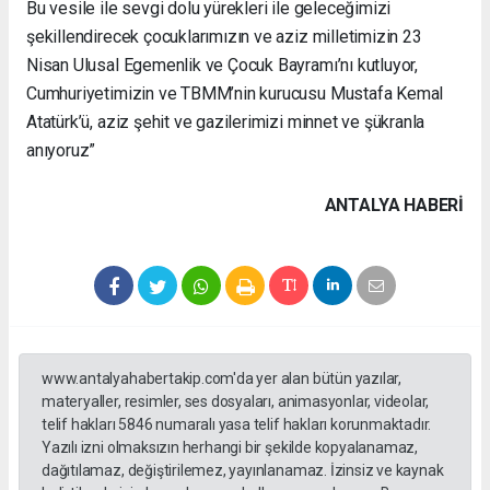
Bu vesile ile sevgi dolu yürekleri ile geleceğimizi
şekillendirecek çocuklarımızın ve aziz milletimizin 23
Nisan Ulusal Egemenlik ve Çocuk Bayramı’nı kutluyor,
Cumhuriyetimizin ve TBMM’nin kurucusu Mustafa Kemal
Atatürk’ü, aziz şehit ve gazilerimizi minnet ve şükranla
anıyoruz”
ANTALYA HABERİ
www.antalyahabertakip.com'da yer alan bütün yazılar,
materyaller, resimler, ses dosyaları, animasyonlar, videolar,
telif hakları 5846 numaralı yasa telif hakları korunmaktadır.
Yazılı izni olmaksızın herhangi bir şekilde kopyalanamaz,
dağıtılamaz, değiştirilemez, yayınlanamaz. İzinsiz ve kaynak