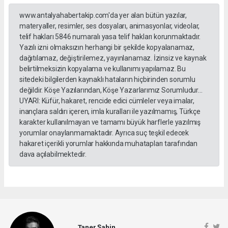
www.antalyahabertakip.com'da yer alan bütün yazılar,
materyaller, resimler, ses dosyaları, animasyonlar, videolar,
telif hakları 5846 numaralı yasa telif hakları korunmaktadır.
Yazılı izni olmaksızın herhangi bir şekilde kopyalanamaz,
dağıtılamaz, değiştirilemez, yayınlanamaz. İzinsiz ve kaynak
belirtilmeksizin kopyalama ve kullanımı yapılamaz. Bu
sitedeki bilgilerden kaynaklı hataların hiçbirinden sorumlu
değildir. Köşe Yazılarından, Köşe Yazarlarımız Sorumludur...
UYARI: Küfür, hakaret, rencide edici cümleler veya imalar,
inançlara saldırı içeren, imla kuralları ile yazılmamış, Türkçe
karakter kullanılmayan ve tamamı büyük harflerle yazılmış
yorumlar onaylanmamaktadır. Ayrıca suç teşkil edecek
hakaret içerikli yorumlar hakkında muhatapları tarafından
dava açılabilmektedir.
Taner Şahin