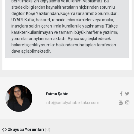
belirtilmeksizin kopyalama ve kullanımı yapılamaz. Bu
sitedeki bilgilerden kaynaklı hataların hiçbirinden sorumlu
değildir. Köşe Yazılarından, Köşe Yazarlarımız Sorumludur...
UYARI: Küfür, hakaret, rencide edici cümleler veya imalar,
inançlara saldırı içeren, imla kuralları ile yazılmamış, Türkçe
karakter kullanılmayan ve tamamı büyük harflerle yazılmış
yorumlar onaylanmamaktadır. Ayrıca suç teşkil edecek
hakaret içerikli yorumlar hakkında muhatapları tarafından
dava açılabilmektedir.
Fatma Şahin
info@antalyahabertakip.com
Okuyucu Yorumları
(0)