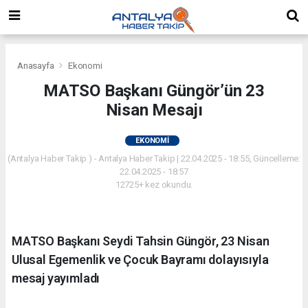
Anasayfa
Ekonomi
MATSO Başkanı Güngör’ün 23
Nisan Mesajı
EKONOMI
(Antalya Haber Takip ) - Antalya Haber Takip | 22.04.2025 - 18:55, Güncelleme:
22.04.2025 - 18:57
12725+ kez okundu.
MATSO Başkanı Seydi Tahsin Güngör, 23 Nisan
Ulusal Egemenlik ve Çocuk Bayramı dolayısıyla
mesaj yayımladı