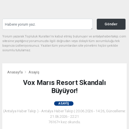
Gönder
Yorum yazarak Topluluk Kuralları’nı kabul etmiş bulunuyor ve antalyahabertakip.com
sitesine yaptığınız yorumunuzla ilgili doğrudan veya dolaylı tüm sorumluluğu tek
başınıza üstleniyorsunuz. Yazılan tüm yorumlardan site yönetimi hiçbir şekilde
sorumlu tutulamaz.
Anasayfa
Asayiş
Vox Marıs Resort Skandalı
Büyüyor!
ASAYIŞ
(Antalya Haber Takip ) - Antalya Haber Takip | 20.06.2026 - 14:26, Güncelleme:
21.06.2026 - 22:21
76167+ kez okundu.