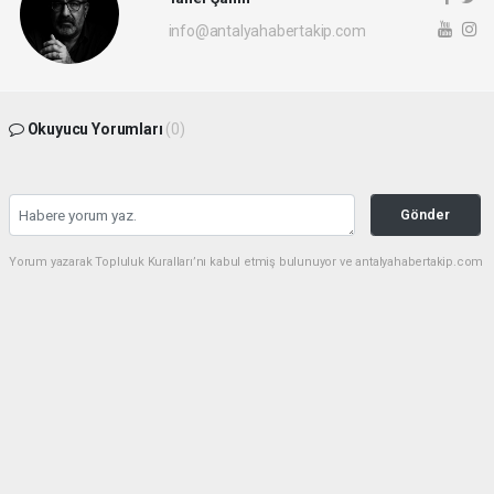
info@antalyahabertakip.com
Okuyucu Yorumları
(0)
Gönder
Yorum yazarak Topluluk Kuralları’nı kabul etmiş bulunuyor ve antalyahabertakip.com
sitesine yaptığınız yorumunuzla ilgili doğrudan veya dolaylı tüm sorumluluğu tek
başınıza üstleniyorsunuz. Yazılan tüm yorumlardan site yönetimi hiçbir şekilde
sorumlu tutulamaz.
haber paketi
haber scripti
haber yazılımı
Tüm hakları saklı tutulmaktadır.Copyright 2026©
Haber Yazılımı: