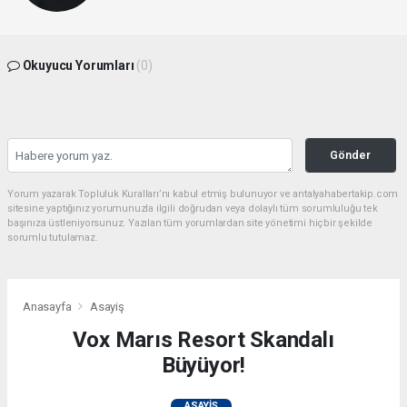
Okuyucu Yorumları
(0)
Gönder
Yorum yazarak Topluluk Kuralları’nı kabul etmiş bulunuyor ve antalyahabertakip.com
sitesine yaptığınız yorumunuzla ilgili doğrudan veya dolaylı tüm sorumluluğu tek
başınıza üstleniyorsunuz. Yazılan tüm yorumlardan site yönetimi hiçbir şekilde
sorumlu tutulamaz.
Anasayfa
Asayiş
Vox Marıs Resort Skandalı
Büyüyor!
ASAYIŞ