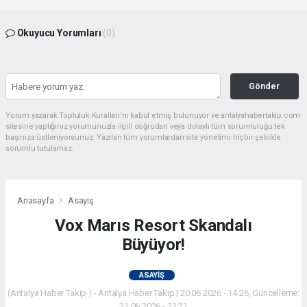
Okuyucu Yorumları
(0)
Gönder
Yorum yazarak Topluluk Kuralları’nı kabul etmiş bulunuyor ve antalyahabertakip.com
sitesine yaptığınız yorumunuzla ilgili doğrudan veya dolaylı tüm sorumluluğu tek
başınıza üstleniyorsunuz. Yazılan tüm yorumlardan site yönetimi hiçbir şekilde
sorumlu tutulamaz.
Anasayfa
Asayiş
Vox Marıs Resort Skandalı
Büyüyor!
ASAYIŞ
(Antalya Haber Takip ) - Antalya Haber Takip | 20.06.2026 - 14:26, Güncelleme:
21.06.2026 - 22:21