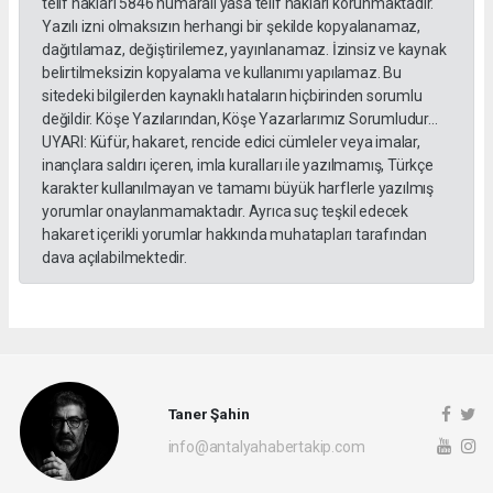
telif hakları 5846 numaralı yasa telif hakları korunmaktadır.
Yazılı izni olmaksızın herhangi bir şekilde kopyalanamaz,
dağıtılamaz, değiştirilemez, yayınlanamaz. İzinsiz ve kaynak
belirtilmeksizin kopyalama ve kullanımı yapılamaz. Bu
sitedeki bilgilerden kaynaklı hataların hiçbirinden sorumlu
değildir. Köşe Yazılarından, Köşe Yazarlarımız Sorumludur...
UYARI: Küfür, hakaret, rencide edici cümleler veya imalar,
inançlara saldırı içeren, imla kuralları ile yazılmamış, Türkçe
karakter kullanılmayan ve tamamı büyük harflerle yazılmış
yorumlar onaylanmamaktadır. Ayrıca suç teşkil edecek
hakaret içerikli yorumlar hakkında muhatapları tarafından
dava açılabilmektedir.
Taner Şahin
info@antalyahabertakip.com