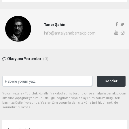
Taner Şahin
info@antalyahabertakip.com
Okuyucu Yorumları
(0)
Gönder
Yorum yazarak Topluluk Kuralları’nı kabul etmiş bulunuyor ve antalyahabertakip.com
sitesine yaptığınız yorumunuzla ilgili doğrudan veya dolaylı tüm sorumluluğu tek
başınıza üstleniyorsunuz. Yazılan tüm yorumlardan site yönetimi hiçbir şekilde
sorumlu tutulamaz.