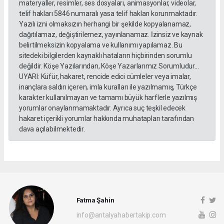
materyaller, resimler, ses dosyaları, animasyonlar, videolar,
telif hakları 5846 numaralı yasa telif hakları korunmaktadır.
Yazılı izni olmaksızın herhangi bir şekilde kopyalanamaz,
dağıtılamaz, değiştirilemez, yayınlanamaz. İzinsiz ve kaynak
belirtilmeksizin kopyalama ve kullanımı yapılamaz. Bu
sitedeki bilgilerden kaynaklı hataların hiçbirinden sorumlu
değildir. Köşe Yazılarından, Köşe Yazarlarımız Sorumludur...
UYARI: Küfür, hakaret, rencide edici cümleler veya imalar,
inançlara saldırı içeren, imla kuralları ile yazılmamış, Türkçe
karakter kullanılmayan ve tamamı büyük harflerle yazılmış
yorumlar onaylanmamaktadır. Ayrıca suç teşkil edecek
hakaret içerikli yorumlar hakkında muhatapları tarafından
dava açılabilmektedir.
Fatma Şahin
info@antalyahabertakip.com