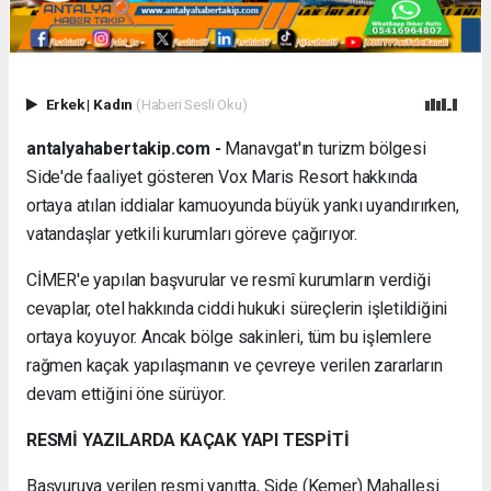
Erkek
|
Kadın
(Haberi Sesli Oku)
antalyahabertakip.com -
Manavgat'ın turizm bölgesi
Side'de faaliyet gösteren Vox Maris Resort hakkında
ortaya atılan iddialar kamuoyunda büyük yankı uyandırırken,
vatandaşlar yetkili kurumları göreve çağırıyor.
CİMER'e yapılan başvurular ve resmî kurumların verdiği
cevaplar, otel hakkında ciddi hukuki süreçlerin işletildiğini
ortaya koyuyor. Ancak bölge sakinleri, tüm bu işlemlere
rağmen kaçak yapılaşmanın ve çevreye verilen zararların
devam ettiğini öne sürüyor.
RESMİ YAZILARDA KAÇAK YAPI TESPİTİ
Başvuruya verilen resmi yanıtta, Side (Kemer) Mahallesi