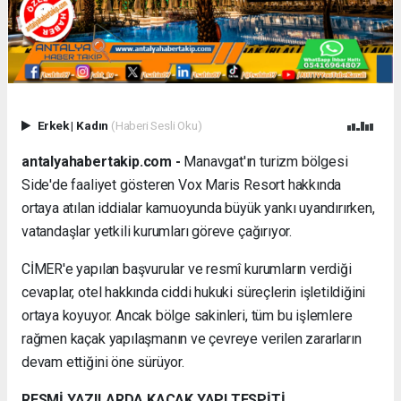
Erkek
|
Kadın
(Haberi Sesli Oku)
antalyahabertakip.com -
Manavgat'ın turizm bölgesi
Side'de faaliyet gösteren Vox Maris Resort hakkında
ortaya atılan iddialar kamuoyunda büyük yankı uyandırırken,
vatandaşlar yetkili kurumları göreve çağırıyor.
CİMER'e yapılan başvurular ve resmî kurumların verdiği
cevaplar, otel hakkında ciddi hukuki süreçlerin işletildiğini
ortaya koyuyor. Ancak bölge sakinleri, tüm bu işlemlere
rağmen kaçak yapılaşmanın ve çevreye verilen zararların
devam ettiğini öne sürüyor.
RESMİ YAZILARDA KAÇAK YAPI TESPİTİ