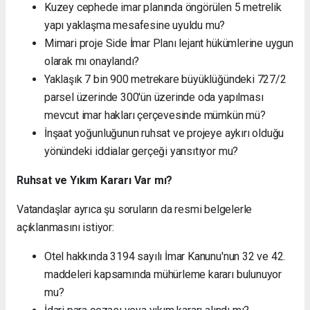
Kuzey cephede imar planında öngörülen 5 metrelik
yapı yaklaşma mesafesine uyuldu mu?
Mimari proje Side İmar Planı lejant hükümlerine uygun
olarak mı onaylandı?
Yaklaşık 7 bin 900 metrekare büyüklüğündeki 727/2
parsel üzerinde 300'ün üzerinde oda yapılması
mevcut imar hakları çerçevesinde mümkün mü?
İnşaat yoğunluğunun ruhsat ve projeye aykırı olduğu
yönündeki iddialar gerçeği yansıtıyor mu?
Ruhsat ve Yıkım Kararı Var mı?
Vatandaşlar ayrıca şu soruların da resmi belgelerle
açıklanmasını istiyor:
Otel hakkında 3194 sayılı İmar Kanunu'nun 32 ve 42.
maddeleri kapsamında mühürleme kararı bulunuyor
mu?