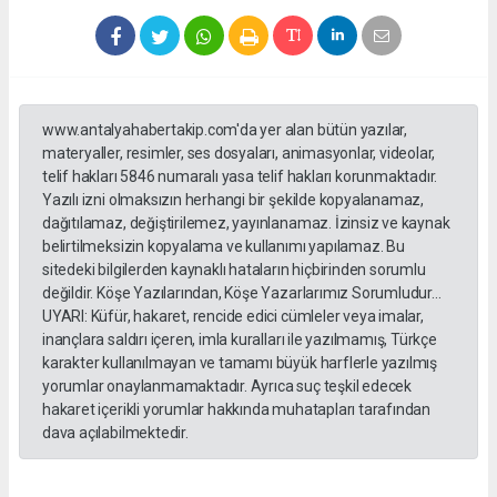
www.antalyahabertakip.com'da yer alan bütün yazılar,
materyaller, resimler, ses dosyaları, animasyonlar, videolar,
telif hakları 5846 numaralı yasa telif hakları korunmaktadır.
Yazılı izni olmaksızın herhangi bir şekilde kopyalanamaz,
dağıtılamaz, değiştirilemez, yayınlanamaz. İzinsiz ve kaynak
belirtilmeksizin kopyalama ve kullanımı yapılamaz. Bu
sitedeki bilgilerden kaynaklı hataların hiçbirinden sorumlu
değildir. Köşe Yazılarından, Köşe Yazarlarımız Sorumludur...
UYARI: Küfür, hakaret, rencide edici cümleler veya imalar,
inançlara saldırı içeren, imla kuralları ile yazılmamış, Türkçe
karakter kullanılmayan ve tamamı büyük harflerle yazılmış
yorumlar onaylanmamaktadır. Ayrıca suç teşkil edecek
hakaret içerikli yorumlar hakkında muhatapları tarafından
dava açılabilmektedir.