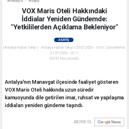
Anasayfa
Asayiş
VOX Maris Oteli Hakkındaki
İddialar Yeniden Gündemde:
"Yetkililerden Açıklama Bekleniyor"
ASAYIŞ
(Antalya Haber Takip ) - Antalya Haber Takip | 20.07.2026 - 10:07, Güncelleme:
21.07.2026 - 02:11
45291 kez okundu.
Antalya'nın Manavgat ilçesinde faaliyet gösteren
VOX Maris Oteli hakkında uzun süredir
kamuoyunda dile getirilen imar, ruhsat ve yapılaşma
iddiaları yeniden gündeme taşındı.
ABONE OL