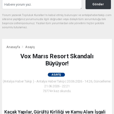
Gönder
Yorum yazarak Topluluk Kuralları’nı kabul etmiş bulunuyor ve antalyahabertakip.com
sitesine yaptığınız yorumunuzla ilgili doğrudan veya dolaylı tüm sorumluluğu tek
başınıza üstleniyorsunuz. Yazılan tüm yorumlardan site yönetimi hiçbir şekilde
sorumlu tutulamaz.
Anasayfa
Asayiş
Vox Marıs Resort Skandalı
Büyüyor!
ASAYIŞ
(Antalya Haber Takip ) - Antalya Haber Takip | 20.06.2026 - 14:26, Güncelleme:
21.06.2026 - 22:21
73774+ kez okundu.
Kaçak Yapılar, Gürültü Kirliliği ve Kamu Alanı İşgali