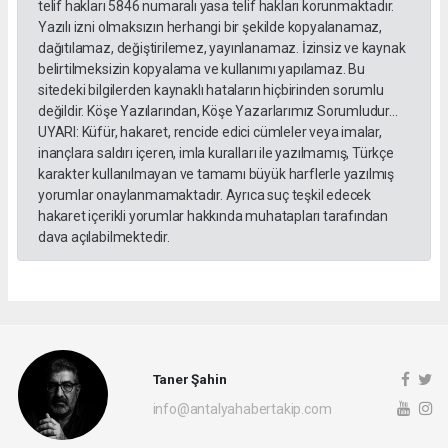
telif hakları 5846 numaralı yasa telif hakları korunmaktadır.
Yazılı izni olmaksızın herhangi bir şekilde kopyalanamaz,
dağıtılamaz, değiştirilemez, yayınlanamaz. İzinsiz ve kaynak
belirtilmeksizin kopyalama ve kullanımı yapılamaz. Bu
sitedeki bilgilerden kaynaklı hataların hiçbirinden sorumlu
değildir. Köşe Yazılarından, Köşe Yazarlarımız Sorumludur...
UYARI: Küfür, hakaret, rencide edici cümleler veya imalar,
inançlara saldırı içeren, imla kuralları ile yazılmamış, Türkçe
karakter kullanılmayan ve tamamı büyük harflerle yazılmış
yorumlar onaylanmamaktadır. Ayrıca suç teşkil edecek
hakaret içerikli yorumlar hakkında muhatapları tarafından
dava açılabilmektedir.
Taner Şahin
info@antalyahabertakip.com