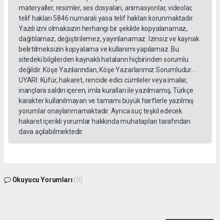
materyaller, resimler, ses dosyaları, animasyonlar, videolar,
telif hakları 5846 numaralı yasa telif hakları korunmaktadır.
Yazılı izni olmaksızın herhangi bir şekilde kopyalanamaz,
dağıtılamaz, değiştirilemez, yayınlanamaz. İzinsiz ve kaynak
belirtilmeksizin kopyalama ve kullanımı yapılamaz. Bu
sitedeki bilgilerden kaynaklı hataların hiçbirinden sorumlu
değildir. Köşe Yazılarından, Köşe Yazarlarımız Sorumludur...
UYARI: Küfür, hakaret, rencide edici cümleler veya imalar,
inançlara saldırı içeren, imla kuralları ile yazılmamış, Türkçe
karakter kullanılmayan ve tamamı büyük harflerle yazılmış
yorumlar onaylanmamaktadır. Ayrıca suç teşkil edecek
hakaret içerikli yorumlar hakkında muhatapları tarafından
dava açılabilmektedir.
Okuyucu Yorumları
(0)