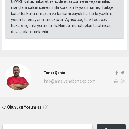
UYARI: Küfür, hakaret, rencide edici cümleler veya imalar,
inançlara saldırı içeren, imla kuralları ile yazılmamış, Türkçe
karakter kullanılmayan ve tamamı büyük harflerle yazılmış
yorumlar onaylanmamaktadır. Ayrıca suç teşkil edecek
hakaret içerikli yorumlar hakkında muhatapları tarafından
dava açılabilmektedir.
Taner Şahin
info@antalyahabertakip.com
Okuyucu Yorumları
(0)