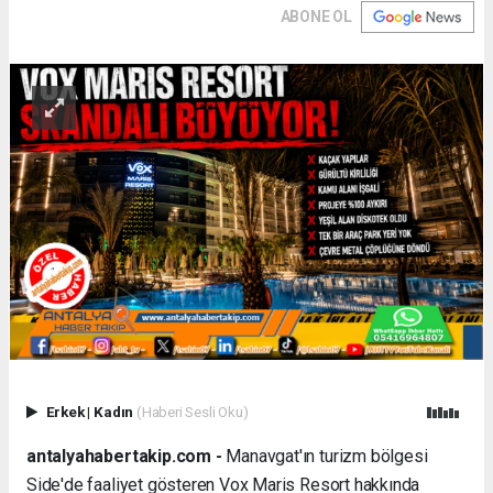
ABONE OL
Erkek
|
Kadın
(Haberi Sesli Oku)
antalyahabertakip.com -
Manavgat'ın turizm bölgesi
Side'de faaliyet gösteren Vox Maris Resort hakkında