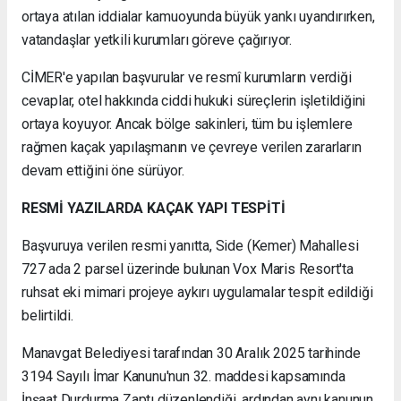
ortaya atılan iddialar kamuoyunda büyük yankı uyandırırken,
vatandaşlar yetkili kurumları göreve çağırıyor.
CİMER'e yapılan başvurular ve resmî kurumların verdiği
cevaplar, otel hakkında ciddi hukuki süreçlerin işletildiğini
ortaya koyuyor. Ancak bölge sakinleri, tüm bu işlemlere
rağmen kaçak yapılaşmanın ve çevreye verilen zararların
devam ettiğini öne sürüyor.
RESMİ YAZILARDA KAÇAK YAPI TESPİTİ
Başvuruya verilen resmi yanıtta, Side (Kemer) Mahallesi
727 ada 2 parsel üzerinde bulunan Vox Maris Resort'ta
ruhsat eki mimari projeye aykırı uygulamalar tespit edildiği
belirtildi.
Manavgat Belediyesi tarafından 30 Aralık 2025 tarihinde
3194 Sayılı İmar Kanunu'nun 32. maddesi kapsamında
İnşaat Durdurma Zaptı düzenlendiği, ardından aynı kanunun