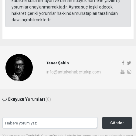
karakter kullanılmayan ve tamamı büyük harflerle yazılmış
yorumlar onaylanmamaktadır. Ayrıca suç teşkil edecek
hakaret içerikli yorumlar hakkında muhatapları tarafından
dava açılabilmektedir.
Taner Şahin
info@antalyahabertakip.com
Okuyucu Yorumları
(0)
Gönder
Yorum yazarak Topluluk Kuralları’nı kabul etmiş bulunuyor ve antalyahabertakip.com