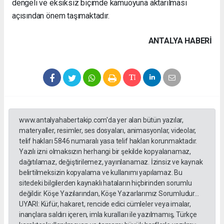
dengeli ve eksiksiz biçimde kamuoyuna aktarılması
açısından önem taşımaktadır.
ANTALYA HABERİ
www.antalyahabertakip.com'da yer alan bütün yazılar,
materyaller, resimler, ses dosyaları, animasyonlar, videolar,
telif hakları 5846 numaralı yasa telif hakları korunmaktadır.
Yazılı izni olmaksızın herhangi bir şekilde kopyalanamaz,
dağıtılamaz, değiştirilemez, yayınlanamaz. İzinsiz ve kaynak
belirtilmeksizin kopyalama ve kullanımı yapılamaz. Bu
sitedeki bilgilerden kaynaklı hataların hiçbirinden sorumlu
değildir. Köşe Yazılarından, Köşe Yazarlarımız Sorumludur...
UYARI: Küfür, hakaret, rencide edici cümleler veya imalar,
inançlara saldırı içeren, imla kuralları ile yazılmamış, Türkçe