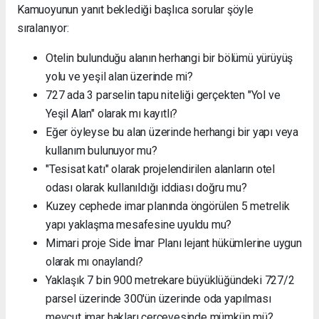
Kamuoyunun yanıt beklediği başlıca sorular şöyle
sıralanıyor:
Otelin bulunduğu alanın herhangi bir bölümü yürüyüş
yolu ve yeşil alan üzerinde mi?
727 ada 3 parselin tapu niteliği gerçekten "Yol ve
Yeşil Alan" olarak mı kayıtlı?
Eğer öyleyse bu alan üzerinde herhangi bir yapı veya
kullanım bulunuyor mu?
"Tesisat katı" olarak projelendirilen alanların otel
odası olarak kullanıldığı iddiası doğru mu?
Kuzey cephede imar planında öngörülen 5 metrelik
yapı yaklaşma mesafesine uyuldu mu?
Mimari proje Side İmar Planı lejant hükümlerine uygun
olarak mı onaylandı?
Yaklaşık 7 bin 900 metrekare büyüklüğündeki 727/2
parsel üzerinde 300'ün üzerinde oda yapılması
mevcut imar hakları çerçevesinde mümkün mü?