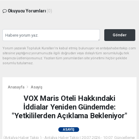
Okuyucu Yorumları
(0)
Gönder
Yorum yazarak Topluluk Kuralları’nı kabul etmiş bulunuyor ve antalyahabertakip.com
sitesine yaptığınız yorumunuzla ilgili doğrudan veya dolaylı tüm sorumluluğu tek
başınıza üstleniyorsunuz. Yazılan tüm yorumlardan site yönetimi hiçbir şekilde
sorumlu tutulamaz.
Anasayfa
Asayiş
VOX Maris Oteli Hakkındaki
İddialar Yeniden Gündemde:
"Yetkililerden Açıklama Bekleniyor"
ASAYIŞ
(Antalya Haber Takip ) - Antalya Haber Takip | 20.07.2026 - 10:07, Güncelleme: