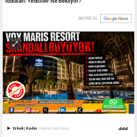
İddiaları: Yetkililer Ne Bekliyor?
ABONE OL
Erkek
|
Kadın
(Haberi Sesli Oku)