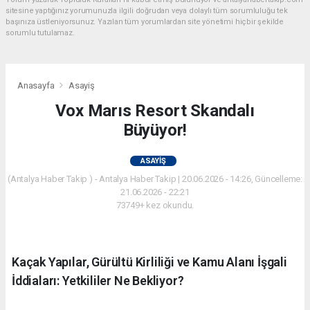
sitesine yaptığınız yorumunuzla ilgili doğrudan veya dolaylı tüm sorumluluğu tek
başınıza üstleniyorsunuz. Yazılan tüm yorumlardan site yönetimi hiçbir şekilde
sorumlu tutulamaz.
Anasayfa
Asayiş
Vox Marıs Resort Skandalı
Büyüyor!
ASAYIŞ
(Antalya Haber Takip ) - Antalya Haber Takip | 20.06.2026 - 14:26, Güncelleme:
21.06.2026 - 22:21
73749+ kez okundu.
Kaçak Yapılar, Gürültü Kirliliği ve Kamu Alanı İşgali
İddiaları: Yetkililer Ne Bekliyor?