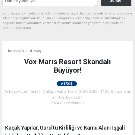
Gönder
Yorum yazarak Topluluk Kuralları’nı kabul etmiş bulunuyor ve antalyahabertakip.com
sitesine yaptığınız yorumunuzla ilgili doğrudan veya dolaylı tüm sorumluluğu tek
başınıza üstleniyorsunuz. Yazılan tüm yorumlardan site yönetimi hiçbir şekilde
sorumlu tutulamaz.
Anasayfa
Asayiş
Vox Marıs Resort Skandalı
Büyüyor!
ASAYIŞ
(Antalya Haber Takip ) - Antalya Haber Takip | 20.06.2026 - 14:26, Güncelleme:
21.06.2026 - 22:21
73749+ kez okundu.
Kaçak Yapılar, Gürültü Kirliliği ve Kamu Alanı İşgali