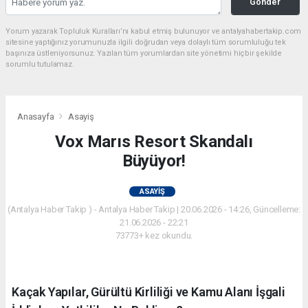
Gönder
Yorum yazarak Topluluk Kuralları’nı kabul etmiş bulunuyor ve antalyahabertakip.com
sitesine yaptığınız yorumunuzla ilgili doğrudan veya dolaylı tüm sorumluluğu tek
başınıza üstleniyorsunuz. Yazılan tüm yorumlardan site yönetimi hiçbir şekilde
sorumlu tutulamaz.
Anasayfa
Asayiş
Vox Marıs Resort Skandalı
Büyüyor!
ASAYIŞ
(Antalya Haber Takip ) - Antalya Haber Takip | 20.06.2026 - 14:26, Güncelleme:
21.06.2026 - 22:21
73773+ kez okundu.
Kaçak Yapılar, Gürültü Kirliliği ve Kamu Alanı İşgali