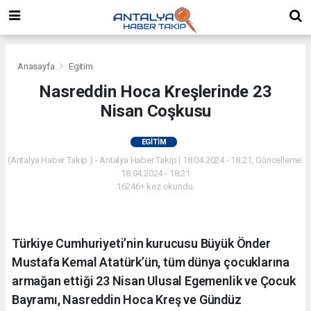
Anasayfa
Egitim
Nasreddin Hoca Kreşlerinde 23
Nisan Coşkusu
EGITIM
(Antalya Haber Takip ) - Antalya Haber Takip | 18.04.2024 - 18:21, Güncelleme:
18.04.2024 - 18:21
16246+ kez okundu.
Türkiye Cumhuriyeti’nin kurucusu Büyük Önder
Mustafa Kemal Atatürk’ün, tüm dünya çocuklarına
armağan ettiği 23 Nisan Ulusal Egemenlik ve Çocuk
Bayramı, Nasreddin Hoca Kreş ve Gündüz