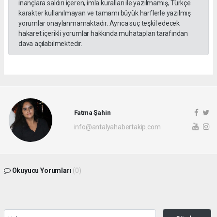
inançlara saldırı içeren, imla kuralları ile yazılmamış, Türkçe
karakter kullanılmayan ve tamamı büyük harflerle yazılmış
yorumlar onaylanmamaktadır. Ayrıca suç teşkil edecek
hakaret içerikli yorumlar hakkında muhatapları tarafından
dava açılabilmektedir.
Fatma Şahin
info@antalyahabertakip.com
Okuyucu Yorumları
(0)