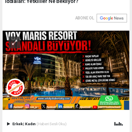
İddiaları: Yetkililer Ne Bekliyor?
ABONE OL
Erkek
|
Kadın
(Haberi Sesli Oku)