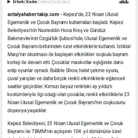
Erkek
|
Kadın
(Haberi Sesli Oku)
antalyahabertakip.com -
Kepez’de, 23 Nisan Ulusal
Egemenlik ve Çocuk Bayramı kutlamaları başladı. Kepez
Belediyesi’nin Nasreddin Hoca Kreş ve Gündüz
Bakımevlerinin Özgürlük Şubesi’nde, Ulusal Egemenlik ve
Çocuk Bayramı birbirinden özel etkinliklerle kutlandı. İstiklal
Marşı’nın okunması ile başlayan etkinlikler coşkulu bayram
korteji ile devam etti. Çocuklar maskotlar eşliğinde dans
edip oyunlar oynadı. Bubble Show, halat çekme oyunu,
çuval yarışları ve daha birçok renkli etkinliklerle eğlenceli
saatler geçirdiler. Kırmızı beyaz renkteki ay yıldızlı
kostümleriyle ilgi odağı olan çocuklar, renkli etkinliklerle 23
Nisan Ulusal Egemenlik ve Çocuk Bayramı’nın coşkusunu
doyasıya yaşadılar.
Kepez Belediyesi, 23 Nisan Ulusal Egemenlik ve Çocuk
Bayramı ile TBMM’nin açılışının 104. yıl dönümüne özel