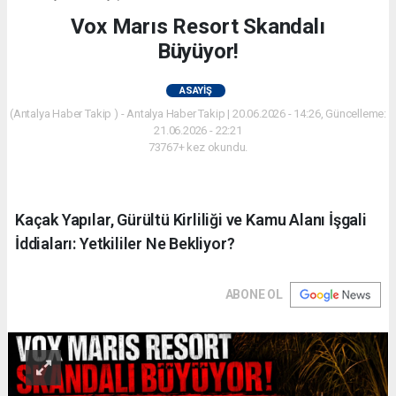
Vox Marıs Resort Skandalı
Büyüyor!
ASAYIŞ
(Antalya Haber Takip ) - Antalya Haber Takip | 20.06.2026 - 14:26, Güncelleme:
21.06.2026 - 22:21
73767+ kez okundu.
Kaçak Yapılar, Gürültü Kirliliği ve Kamu Alanı İşgali
İddiaları: Yetkililer Ne Bekliyor?
ABONE OL