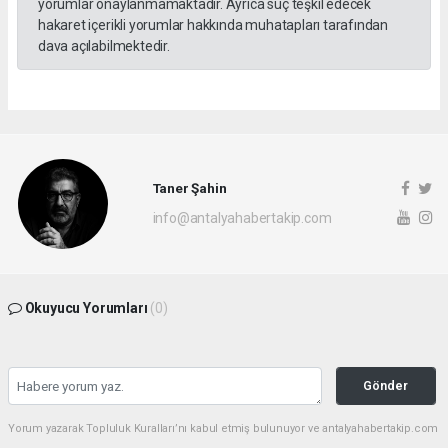
yorumlar onaylanmamaktadır. Ayrıca suç teşkil edecek
hakaret içerikli yorumlar hakkında muhatapları tarafından
dava açılabilmektedir.
Taner Şahin
info@antalyahabertakip.com
Okuyucu Yorumları
(0)
Gönder
Yorum yazarak Topluluk Kuralları’nı kabul etmiş bulunuyor ve antalyahabertakip.com
sitesine yaptığınız yorumunuzla ilgili doğrudan veya dolaylı tüm sorumluluğu tek