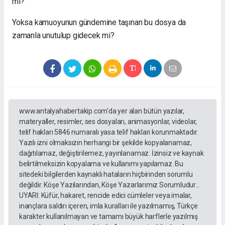
mi?
Yoksa kamuoyunun gündemine taşınan bu dosya da
zamanla unutulup gidecek mi?
www.antalyahabertakip.com'da yer alan bütün yazılar,
materyaller, resimler, ses dosyaları, animasyonlar, videolar,
telif hakları 5846 numaralı yasa telif hakları korunmaktadır.
Yazılı izni olmaksızın herhangi bir şekilde kopyalanamaz,
dağıtılamaz, değiştirilemez, yayınlanamaz. İzinsiz ve kaynak
belirtilmeksizin kopyalama ve kullanımı yapılamaz. Bu
sitedeki bilgilerden kaynaklı hataların hiçbirinden sorumlu
değildir. Köşe Yazılarından, Köşe Yazarlarımız Sorumludur...
UYARI: Küfür, hakaret, rencide edici cümleler veya imalar,
inançlara saldırı içeren, imla kuralları ile yazılmamış, Türkçe
karakter kullanılmayan ve tamamı büyük harflerle yazılmış