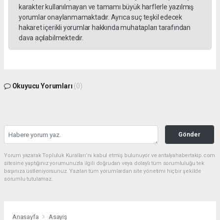
karakter kullanılmayan ve tamamı büyük harflerle yazılmış
yorumlar onaylanmamaktadır. Ayrıca suç teşkil edecek
hakaret içerikli yorumlar hakkında muhatapları tarafından
dava açılabilmektedir.
Okuyucu Yorumları
(0)
Gönder
Yorum yazarak Topluluk Kuralları’nı kabul etmiş bulunuyor ve antalyahabertakip.com
sitesine yaptığınız yorumunuzla ilgili doğrudan veya dolaylı tüm sorumluluğu tek
başınıza üstleniyorsunuz. Yazılan tüm yorumlardan site yönetimi hiçbir şekilde
sorumlu tutulamaz.
Anasayfa
Asayiş