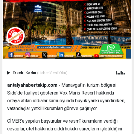
Erkek
|
Kadın
(Haberi Sesli Oku)
antalyahabertakip.com -
Manavgat'ın turizm bölgesi
Side'de faaliyet gösteren Vox Maris Resort hakkında
ortaya atılan iddialar kamuoyunda büyük yankı uyandırırken,
vatandaşlar yetkili kurumları göreve çağırıyor.
CİMER'e yapılan başvurular ve resmî kurumların verdiği
cevaplar, otel hakkında ciddi hukuki süreçlerin işletildiğini