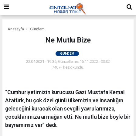
Anasayfa
Gündem
Ne Mutlu Bize
GÜNDEM
22.04.2021 - 19:36, Güncelleme: 16.11.2022 - 03:02
7407+ kez okundu.
“Cumhuriyetimizin kurucusu Gazi Mustafa Kemal
Atatürk, bu çok özel günü ülkemizin ve insanlığın
geleceğini kuracak olan sevgili yavrularımıza,
çocuklarımıza armağan etti. Ne mutlu bize böyle bir
bayramımız var” dedi.