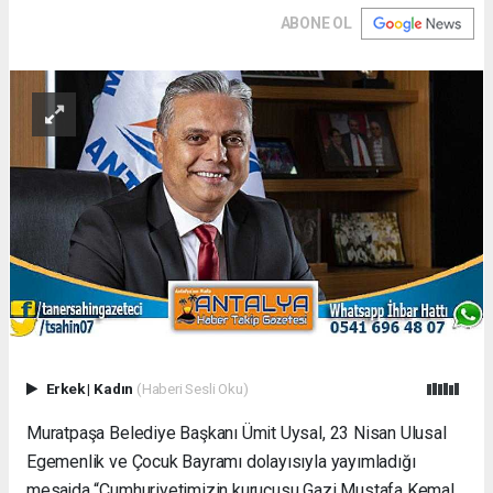
ABONE OL
Erkek
|
Kadın
(Haberi Sesli Oku)
Muratpaşa Belediye Başkanı Ümit Uysal, 23 Nisan Ulusal
Egemenlik ve Çocuk Bayramı dolayısıyla yayımladığı
mesajda “Cumhuriyetimizin kurucusu Gazi Mustafa Kemal