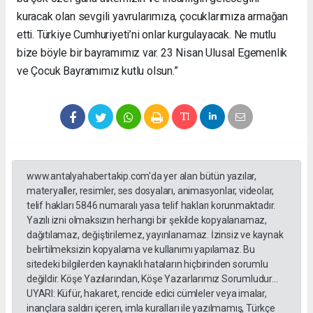
kuracak olan sevgili yavrularımıza, çocuklarımıza armağan
etti. Türkiye Cumhuriyeti’ni onlar kurgulayacak. Ne mutlu
bize böyle bir bayramımız var. 23 Nisan Ulusal Egemenlik
ve Çocuk Bayramımız kutlu olsun.”
www.antalyahabertakip.com'da yer alan bütün yazılar,
materyaller, resimler, ses dosyaları, animasyonlar, videolar,
telif hakları 5846 numaralı yasa telif hakları korunmaktadır.
Yazılı izni olmaksızın herhangi bir şekilde kopyalanamaz,
dağıtılamaz, değiştirilemez, yayınlanamaz. İzinsiz ve kaynak
belirtilmeksizin kopyalama ve kullanımı yapılamaz. Bu
sitedeki bilgilerden kaynaklı hataların hiçbirinden sorumlu
değildir. Köşe Yazılarından, Köşe Yazarlarımız Sorumludur...
UYARI: Küfür, hakaret, rencide edici cümleler veya imalar,
inançlara saldırı içeren, imla kuralları ile yazılmamış, Türkçe