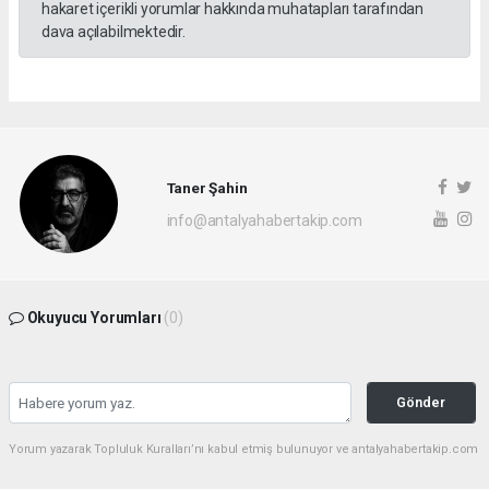
hakaret içerikli yorumlar hakkında muhatapları tarafından
dava açılabilmektedir.
Taner Şahin
info@antalyahabertakip.com
Okuyucu Yorumları
(0)
Gönder
Yorum yazarak Topluluk Kuralları’nı kabul etmiş bulunuyor ve antalyahabertakip.com
sitesine yaptığınız yorumunuzla ilgili doğrudan veya dolaylı tüm sorumluluğu tek
başınıza üstleniyorsunuz. Yazılan tüm yorumlardan site yönetimi hiçbir şekilde