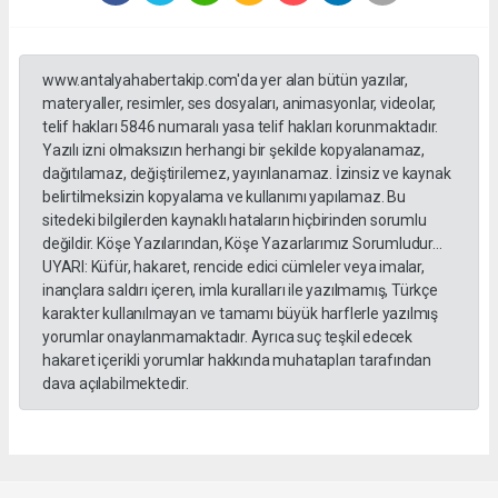
www.antalyahabertakip.com'da yer alan bütün yazılar,
materyaller, resimler, ses dosyaları, animasyonlar, videolar,
telif hakları 5846 numaralı yasa telif hakları korunmaktadır.
Yazılı izni olmaksızın herhangi bir şekilde kopyalanamaz,
dağıtılamaz, değiştirilemez, yayınlanamaz. İzinsiz ve kaynak
belirtilmeksizin kopyalama ve kullanımı yapılamaz. Bu
sitedeki bilgilerden kaynaklı hataların hiçbirinden sorumlu
değildir. Köşe Yazılarından, Köşe Yazarlarımız Sorumludur...
UYARI: Küfür, hakaret, rencide edici cümleler veya imalar,
inançlara saldırı içeren, imla kuralları ile yazılmamış, Türkçe
karakter kullanılmayan ve tamamı büyük harflerle yazılmış
yorumlar onaylanmamaktadır. Ayrıca suç teşkil edecek
hakaret içerikli yorumlar hakkında muhatapları tarafından
dava açılabilmektedir.