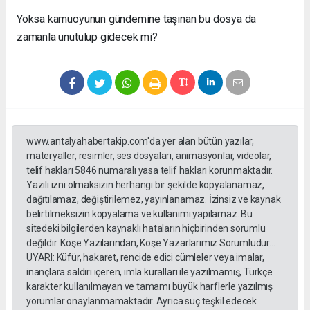
Yoksa kamuoyunun gündemine taşınan bu dosya da
zamanla unutulup gidecek mi?
www.antalyahabertakip.com'da yer alan bütün yazılar,
materyaller, resimler, ses dosyaları, animasyonlar, videolar,
telif hakları 5846 numaralı yasa telif hakları korunmaktadır.
Yazılı izni olmaksızın herhangi bir şekilde kopyalanamaz,
dağıtılamaz, değiştirilemez, yayınlanamaz. İzinsiz ve kaynak
belirtilmeksizin kopyalama ve kullanımı yapılamaz. Bu
sitedeki bilgilerden kaynaklı hataların hiçbirinden sorumlu
değildir. Köşe Yazılarından, Köşe Yazarlarımız Sorumludur...
UYARI: Küfür, hakaret, rencide edici cümleler veya imalar,
inançlara saldırı içeren, imla kuralları ile yazılmamış, Türkçe
karakter kullanılmayan ve tamamı büyük harflerle yazılmış
yorumlar onaylanmamaktadır. Ayrıca suç teşkil edecek