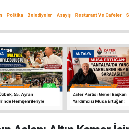
m
Politika
Belediyeler
Asayiş
Resturant Ve Cafeler
S
YA
ANTALYA
Özbek, 55. Ayran
Zafer Partisi Genel Başkan
li'nde Hemşehrileriyle
Yardımcısı Musa Ertuğan:
u
"Antalya'da Yangının Yarala
Birlikte Saracağız"