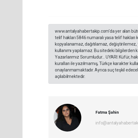
www.antalyahabertakip.com'da yer alan bütün 
telif hakları 5846 numaralı yasa telif hakları
kopyalanamaz, dağıtılamaz, değiştirilemez, 
kullanımı yapılamaz. Bu sitedeki bilgilerden 
Yazarlarımız Sorumludur... UYARI: Küfür, hakar
kuralları ile yazılmamış, Türkçe karakter ku
onaylanmamaktadır. Ayrıca suç teşkil edecek
açılabilmektedir.
Fatma Şahin
info@antalyahabertak