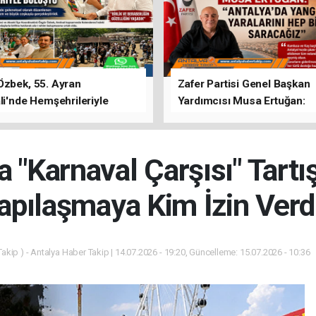
Özbek, 55. Ayran
Zafer Partisi Genel Başkan
li'nde Hemşehrileriyle
Yardımcısı Musa Ertuğan:
u
"Antalya'da Yangının Yarala
Birlikte Saracağız"
a "Karnaval Çarşısı" Tart
apılaşmaya Kim İzin Verd
akip ) - Antalya Haber Takip | 14.07.2026 - 19:20, Güncelleme: 15.07.2026 - 10:36