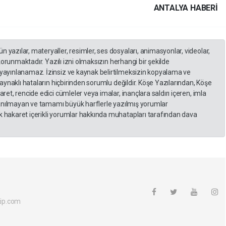
ANTALYA HABERİ
yazılar, materyaller, resimler, ses dosyaları, animasyonlar, videolar,
 korunmaktadır. Yazılı izni olmaksızın herhangi bir şekilde
yayınlanamaz. İzinsiz ve kaynak belirtilmeksizin kopyalama ve
kaynaklı hataların hiçbirinden sorumlu değildir. Köşe Yazılarından, Köşe
et, rencide edici cümleler veya imalar, inançlara saldırı içeren, imla
llanılmayan ve tamamı büyük harflerle yazılmış yorumlar
 hakaret içerikli yorumlar hakkında muhatapları tarafından dava
ip.com