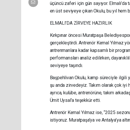
üçüncü zaferi için gün sayıyor. Elmalı’da
en üst seviyeye çıkan Okulu, bu yıl hem b
ELMALI’DA ZİRVEYE HAZIRLIK
Kırkpınar öncesi Muratpaşa Belediyespor
gerçekleştirdi. Antrenör Kemal Yılmaz yön
antrenmanlara kadar kapsamlı bir program
performansları analiz edilirken, dayanıkl
seviyeye taşındı.
Başpehlivan Okulu, kamp süreciyle ilgili 
şu anda zirvedeyiz. Takım olarak çok iyi ha
ayrıca, kulübe, antrenörüne, takım arkad
Ümit Uysal’a teşekkür etti.
Antrenör Kemal Yılmaz ise, “2025 sezonun
istiyoruz. Muratpaşa’ya ve Antalya’ya altı