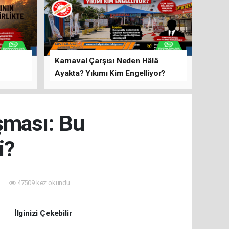
Karnaval Çarşısı Neden Hâlâ
Ayakta? Yıkımı Kim Engelliyor?
rını Hep
ışması: Bu
i?
47509 kez okundu.
İlginizi Çekebilir