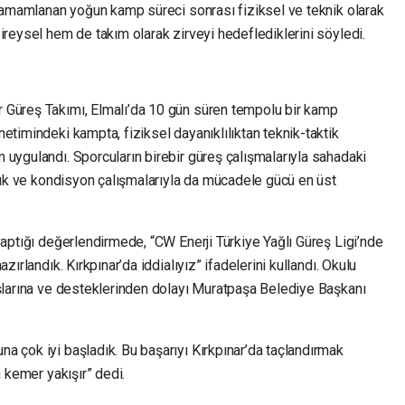
 tamamlanan yoğun kamp süreci sonrası fiziksel ve teknik olarak
ireysel hem de takım olarak zirveyi hedeflediklerini söyledi.
 Güreş Takımı, Elmalı’da 10 gün süren tempolu bir kamp
etimindeki kampta, fiziksel dayanıklılıktan teknik-taktik
 uygulandı. Sporcuların birebir güreş çalışmalarıyla sahadaki
ılık ve kondisyon çalışmalarıyla da mücadele gücü en üst
yaptığı değerlendirmede, “CW Enerji Türkiye Yağlı Güreş Ligi’nde
zırlandık. Kırkpınar’da iddialıyız” ifadelerini kullandı. Okulu
aşlarına ve desteklerinden dolayı Muratpaşa Belediye Başkanı
a çok iyi başladık. Bu başarıyı Kırkpınar’da taçlandırmak
n kemer yakışır” dedi.