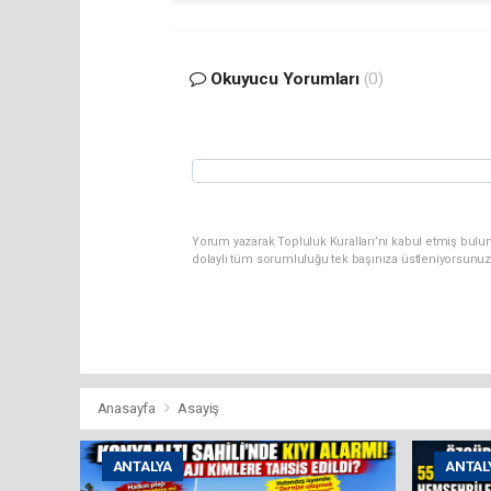
Okuyucu Yorumları
(0)
Yorum yazarak Topluluk Kuralları’nı kabul etmiş bulun
dolaylı tüm sorumluluğu tek başınıza üstleniyorsunuz
Anasayfa
Asayiş
ANTALYA
ANTAL