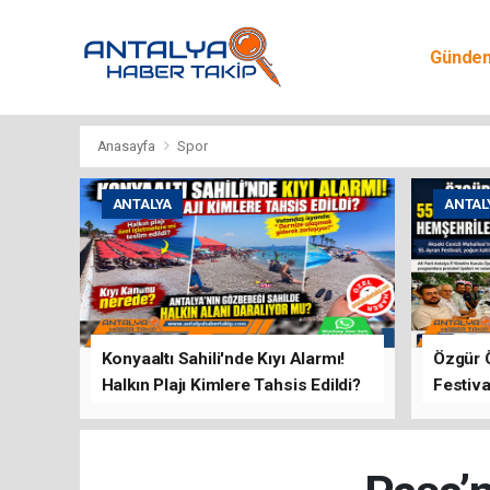
Günde
Egitim
Anasayfa
Spor
ANTALYA
ANTAL
Konyaaltı Sahili'nde Kıyı Alarmı!
Özgür 
Halkın Plajı Kimlere Tahsis Edildi?
Festiva
Buluşt