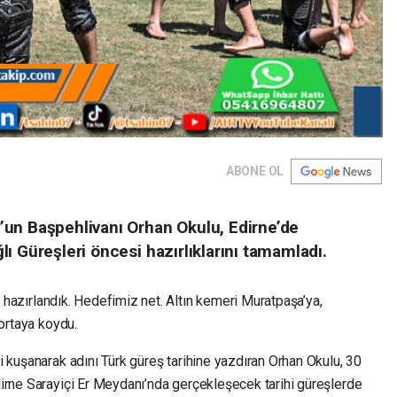
ABONE OL
un Başpehlivanı Orhan Okulu, Edirne’de
ı Güreşleri öncesi hazırlıklarını tamamladı.
i hazırlandık. Hedefimiz net. Altın kemeri Muratpaşa’ya,
 ortaya koydu.
 kuşanarak adını Türk güreş tarihine yazdıran Orhan Okulu, 30
irne Sarayiçi Er Meydanı’nda gerçekleşecek tarihi güreşlerde