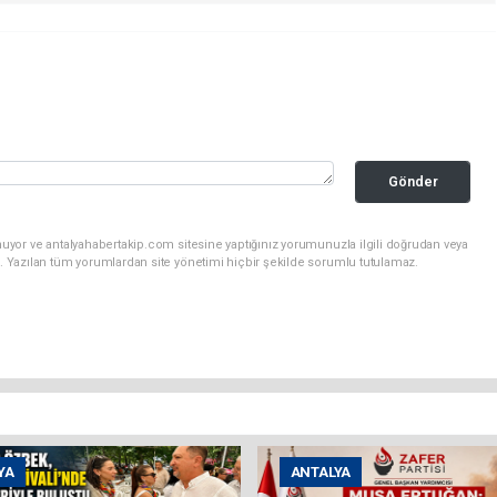
Gönder
uyor ve antalyahabertakip.com sitesine yaptığınız yorumunuzla ilgili doğrudan veya
. Yazılan tüm yorumlardan site yönetimi hiçbir şekilde sorumlu tutulamaz.
YA
ANTALYA