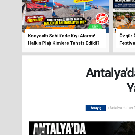
Konyaaltı Sahili'nde Kıyı Alarmı!
Özgür 
Halkın Plajı Kimlere Tahsis Edildi?
Festiva
Buluşt
Antalya'd
Y
(Antalya Haber T
Asayiş