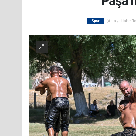
Paşa’n
(Antalya Haber Tak
Spor