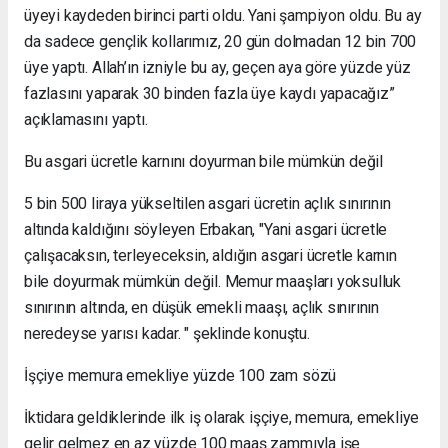
üyeyi kaydeden birinci parti oldu. Yani şampiyon oldu. Bu ay
da sadece gençlik kollarımız, 20 gün dolmadan 12 bin 700
üye yaptı. Allah’ın izniyle bu ay, geçen aya göre yüzde yüz
fazlasını yaparak 30 binden fazla üye kaydı yapacağız”
açıklamasını yaptı.
Bu asgari ücretle karnını doyurman bile mümkün değil
5 bin 500 liraya yükseltilen asgari ücretin açlık sınırının
altında kaldığını söyleyen Erbakan, "Yani asgari ücretle
çalışacaksın, terleyeceksin, aldığın asgari ücretle karnın
bile doyurmak mümkün değil. Memur maaşları yoksulluk
sınırının altında, en düşük emekli maaşı, açlık sınırının
neredeyse yarısı kadar. " şeklinde konuştu.
İşçiye memura emekliye yüzde 100 zam sözü
İktidara geldiklerinde ilk iş olarak işçiye, memura, emekliye
gelir gelmez en az yüzde 100 maaş zammıyla işe