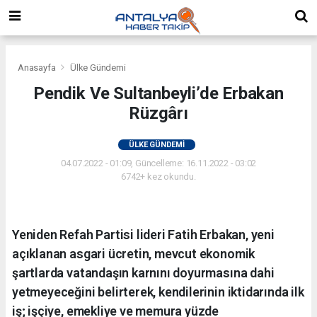
Anasayfa
Ülke Gündemi
Pendik Ve Sultanbeyli’de Erbakan
Rüzgârı
ÜLKE GÜNDEMI
04.07.2022 - 01:09, Güncelleme: 16.11.2022 - 03:02
6742+ kez okundu.
Yeniden Refah Partisi lideri Fatih Erbakan, yeni
açıklanan asgari ücretin, mevcut ekonomik
şartlarda vatandaşın karnını doyurmasına dahi
yetmeyeceğini belirterek, kendilerinin iktidarında ilk
iş; işçiye, emekliye ve memura yüzde