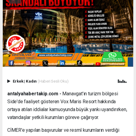
Erkek
|
Kadın
(Haberi Sesli Oku)
antalyahabertakip.com -
Manavgat'ın turizm bölgesi
Side'de faaliyet gösteren Vox Maris Resort hakkında
ortaya atılan iddialar kamuoyunda büyük yankı uyandırırken,
vatandaşlar yetkili kurumları göreve çağırıyor.
CİMER'e yapılan başvurular ve resmî kurumların verdiği