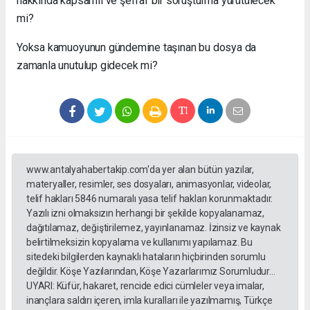
hakkında kapsamlı ve şeffaf bir soruşturma yürütülecek
mi?
Yoksa kamuoyunun gündemine taşınan bu dosya da
zamanla unutulup gidecek mi?
www.antalyahabertakip.com'da yer alan bütün yazılar,
materyaller, resimler, ses dosyaları, animasyonlar, videolar,
telif hakları 5846 numaralı yasa telif hakları korunmaktadır.
Yazılı izni olmaksızın herhangi bir şekilde kopyalanamaz,
dağıtılamaz, değiştirilemez, yayınlanamaz. İzinsiz ve kaynak
belirtilmeksizin kopyalama ve kullanımı yapılamaz. Bu
sitedeki bilgilerden kaynaklı hataların hiçbirinden sorumlu
değildir. Köşe Yazılarından, Köşe Yazarlarımız Sorumludur...
UYARI: Küfür, hakaret, rencide edici cümleler veya imalar,
inançlara saldırı içeren, imla kuralları ile yazılmamış, Türkçe