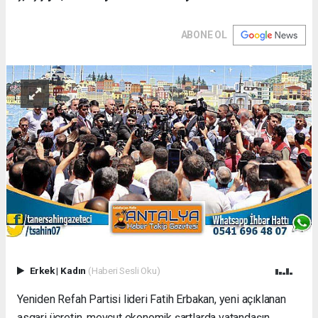
ABONE OL
Erkek
|
Kadın
(Haberi Sesli Oku)
Yeniden Refah Partisi lideri Fatih Erbakan, yeni açıklanan
asgari ücretin, mevcut ekonomik şartlarda vatandaşın