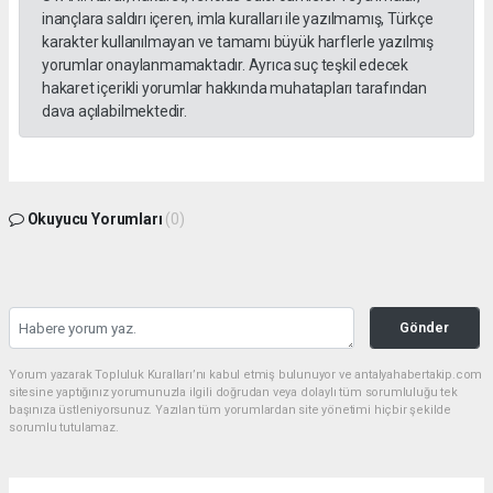
inançlara saldırı içeren, imla kuralları ile yazılmamış, Türkçe
karakter kullanılmayan ve tamamı büyük harflerle yazılmış
yorumlar onaylanmamaktadır. Ayrıca suç teşkil edecek
hakaret içerikli yorumlar hakkında muhatapları tarafından
dava açılabilmektedir.
Okuyucu Yorumları
(0)
Gönder
Yorum yazarak Topluluk Kuralları’nı kabul etmiş bulunuyor ve antalyahabertakip.com
sitesine yaptığınız yorumunuzla ilgili doğrudan veya dolaylı tüm sorumluluğu tek
başınıza üstleniyorsunuz. Yazılan tüm yorumlardan site yönetimi hiçbir şekilde
sorumlu tutulamaz.