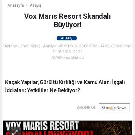
Anasayfa
Asayiş
Vox Marıs Resort Skandalı
Büyüyor!
ASAYIŞ
(Antalya Haber Takip ) - Antalya Haber Takip | 20.06.2026 - 14:26, Güncelleme:
21.06.2026 - 22:21
73793+ kez okundu.
Kaçak Yapılar, Gürültü Kirliliği ve Kamu Alanı İşgali
İddiaları: Yetkililer Ne Bekliyor?
ABONE OL