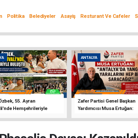
m
Politika
Belediyeler
Asayiş
Resturant Ve Cafeler
S
YA
ANTALYA
Özbek, 55. Ayran
Zafer Partisi Genel Başkan
li'nde Hemşehrileriyle
Yardımcısı Musa Ertuğan:
u
"Antalya'da Yangının Yarala
Birlikte Saracağız"