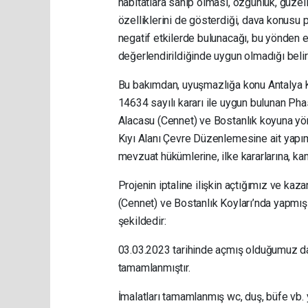
habitatlara sahip olması, özgünlük, güzell
özelliklerini de gösterdiği, dava konusu 
negatif etkilerde bulunacağı, bu yönden e
değerlendirildiğinde uygun olmadığı beli
Bu bakımdan, uyuşmazlığa konu Antalya Kü
14634 sayılı kararı ile uygun bulunan Phas
Alacasu (Cennet) ve Bostanlık koyuna yön
Kıyı Alanı Çevre Düzenlemesine ait yapımı
mevzuat hükümlerine, ilke kararlarına, k
Projenin iptaline ilişkin açtığımız ve ka
(Cennet) ve Bostanlık Koyları’nda yapm
şekildedir:
03.03.2023 tarihinde açmış olduğumuz dav
tamamlanmıştır.
İmalatları tamamlanmış wc, duş, büfe vb. ya