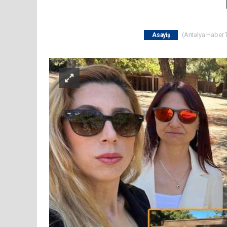
(Antalya Haber T
Asayiş