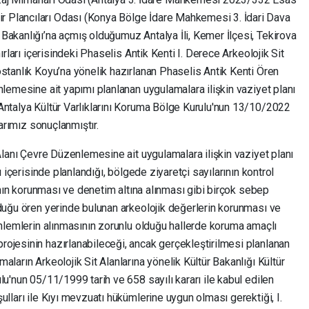
Plancıları Odası (Konya Bölge İdare Mahkemesi 3. İdari Dava
Bakanlığı’na açmış olduğumuz Antalya İli, Kemer İlçesi, Tekirova
ırları içerisindeki Phaselis Antik Kenti I. Derece Arkeolojik Sit
stanlık Koyu’na yönelik hazırlanan Phaselis Antik Kenti Ören
nlemesine ait yapımı planlanan uygulamalara ilişkin vaziyet planı
Antalya Kültür Varlıklarını Koruma Bölge Kurulu'nun 13/10/2022
larımız sonuçlanmıştır.
 Alanı Çevre Düzenlemesine ait uygulamalara ilişkin vaziyet planı
ı içerisinde planlandığı, bölgede ziyaretçi sayılarının kontrol
lanın korunması ve denetim altına alınması gibi birçok sebep
lduğu ören yerinde bulunan arkeolojik değerlerin korunması ve
önlemlerin alınmasının zorunlu olduğu hallerde koruma amaçlı
ojesinin hazırlanabileceği, ancak gerçekleştirilmesi planlanan
ların Arkeolojik Sit Alanlarına yönelik Kültür Bakanlığı Kültür
lu'nun 05/11/1999 tarih ve 658 sayılı kararı ile kabul edilen
ulları ile Kıyı mevzuatı hükümlerine uygun olması gerektiği, I.