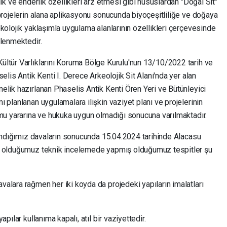
ik ve enderlik özellikleri arz etmesi gibi hususlardan "Doğal Sit"
projelerin alana aplikasyonu sonucunda biyoçeşitliliğe ve doğaya
kolojik yaklaşımla uygulama alanlarının özellikleri çerçevesinde
rlenmektedir.
ltür Varlıklarını Koruma Bölge Kurulu'nun 13/10/2022 tarih ve
elis Antik Kenti I. Derece Arkeolojik Sit Alanı'nda yer alan
elik hazırlanan Phaselis Antik Kenti Ören Yeri ve Bütünleyici
 planlanan uygulamalara ilişkin vaziyet planı ve projelerinin
amu yararına ve hukuka uygun olmadığı sonucuna varılmaktadır.
zandığımız davaların sonucunda 15.04.2024 tarihinde Alacasu
ış olduğumuz teknik incelemede yapmış olduğumuz tespitler şu
alara rağmen her iki koyda da projedeki yapıların imalatları
pılar kullanıma kapalı, atıl bir vaziyettedir.