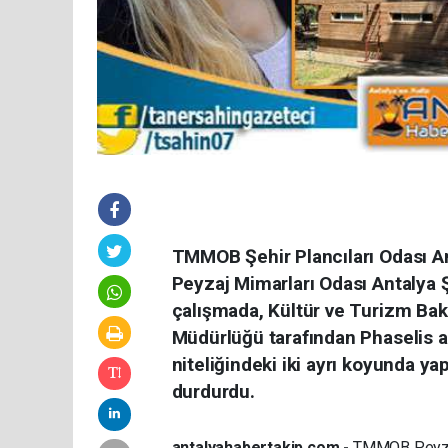
TMMOB Şehir Plancıları Odası 
Peyzaj Mimarları Odası Antalya 
çalışmada, Kültür ve Turizm Baka
Müdürlüğü tarafından Phaselis ant
niteliğindeki iki ayrı koyunda 
durdurdu.
antalyahabertakip.com -
TMMOB Peyzaj 