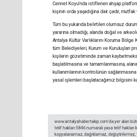
Cennet Koyu’nda istiflenen ahşap platfor
kişinin orda yaşadığına dair çadır, mutfak
Tüm bu yukarıda belirtilen olumsuz dur
yararına olmadığı, alanda doğal ve arkeol
Antalya Kültür Varlıklarını Koruma Bölge 
tüm Belediyeleri, Kurum ve Kuruluşları pr
kişilerin gözetiminde zaman kaybetmeksiz
başlatılmasına ve tamamlanmasına, alanın 
kullanımlarının kontrolünün sağlanmasına 
yasal işlemleri başlatacağımız bilgisini 
www.antalyahabertakip.com'da yer alan bütün 
telif hakları 5846 numaralı yasa telif hakları
kopyalanamaz, dağıtılamaz, değiştirilemez, 