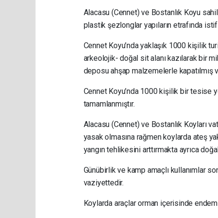
Alacasu (Cennet) ve Bostanlık Koyu sahil
plastik şezlonglar yapıların etrafında isti
Cennet Koyu’nda yaklaşık 1000 kişilik t
arkeolojik- doğal sit alanı kazılarak bir
deposu ahşap malzemelerle kapatılmış ve 
Cennet Koyu’nda 1000 kişilik bir tesise y
tamamlanmıştır.
Alacasu (Cennet) ve Bostanlık Koyları va
yasak olmasına rağmen koylarda ateş yakı
yangın tehlikesini arttırmakta ayrıca doğa
Günübirlik ve kamp amaçlı kullanımlar so
vaziyettedir.
Koylarda araçlar orman içerisinde endemik