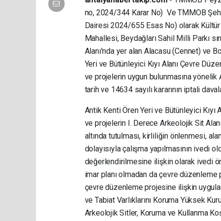
no, 2024/344 Karar No) Ve TMMOB Şehir 
Dairesi 2024/655 Esas No) olarak Kültür 
Mahallesi, Beydağları Sahil Milli Parkı sın
Alanı'nda yer alan Alacasu (Cennet) ve Bo
Yeri ve Bütünleyici Kıyı Alanı Çevre Düze
ve projelerin uygun bulunmasına yönelik 
tarih ve 14634 sayılı kararının iptali dava
Antik Kenti Ören Yeri ve Bütünleyici Kıyı
ve projelerin I. Derece Arkeolojik Sit Alan
altında tutulması, kirliliğin önlenmesi, a
dolayısıyla çalışma yapılmasının ivedi o
değerlendirilmesine ilişkin olarak ivedi 
imar planı olmadan da çevre düzenleme pr
çevre düzenleme projesine ilişkin uygulama
ve Tabiat Varlıklarını Koruma Yüksek Kuru
Arkeolojik Sitler, Koruma ve Kullanma Koş