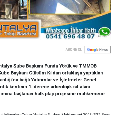
ABONE OL
Antalya Şube Başkanı Funda Yörük ve TMMOB
Şube Başkanı Gülsüm Kıldan ortaklaşa yaptıkları
nlığı’na bağlı Yatırımlar ve İşletmeler Genel
ik kentinin 1. derece arkeolojik sit alanı
yapımına başlanan halk plajı projesine mahkemece
Mimarları Odası (Antalya 3. İdare Mahkemesi 2023/332 Esas