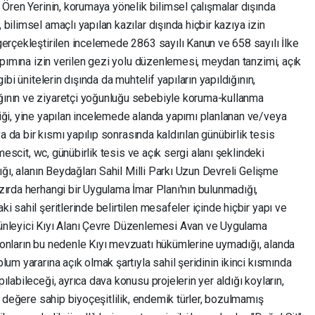
 Ören Yerinin, korumaya yönelik bilimsel çalışmalar dışında
bilimsel amaçlı yapılan kazılar dışında hiçbir kazıya izin
erçekleştirilen incelemede 2863 sayılı Kanun ve 658 sayılı İlke
yapımına izin verilen gezi yolu düzenlemesi, meydan tanzimi, açık
ibi ünitelerin dışında da muhtelif yapıların yapıldığının,
ının ve ziyaretçi yoğunluğu sebebiyle koruma-kullanma
iği, yine yapılan incelemede alanda yapımı planlanan ve/veya
ya da bir kısmı yapılıp sonrasında kaldırılan günübirlik tesis
 mescit, wc, günübirlik tesis ve açık sergi alanı şeklindeki
ığı, alanın Beydağları Sahil Milli Parkı Uzun Devreli Gelişme
zırda herhangi bir Uygulama İmar Planı'nın bulunmadığı,
 sahil şeritlerinde belirtilen mesafeler içinde hiçbir yapı ve
ünleyici Kıyı Alanı Çevre Düzenlemesi Avan ve Uygulama
onların bu nedenle Kıyı mevzuatı hükümlerine uymadığı, alanda
um yararına açık olmak şartıyla sahil şeridinin ikinci kısmında
labileceği, ayrıca dava konusu projelerin yer aldığı koyların,
e değere sahip biyoçeşitlilik, endemik türler, bozulmamış