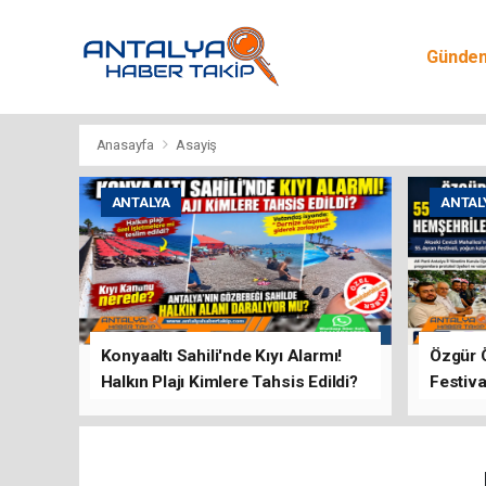
Günde
Egitim
Anasayfa
Asayiş
ANTALYA
ANTAL
Konyaaltı Sahili'nde Kıyı Alarmı!
Özgür 
Halkın Plajı Kimlere Tahsis Edildi?
Festiva
Buluşt