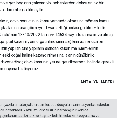
m ve şezlongların çalınma vb. sebeplerden dolayı en az bir
 vb. durumlar görülmüştür.
umların, dava sonucunun kamu yararında olmasına rağmen kamu
ojik alanın zarar görmeye devam ettiği açıkça görülmektedir.
Kurulu' nun 13/10/2022 tarih ve 14634 sayılı kararına imza atmış
oje iptal kararını yerine getirilmesinin sağlanmasına, uzman
in yapılan tüm yapıların alandan kaldırılma işlemlerinin
eski doğal haline kazandırılmasına, alanın günübirlik
davet ediyor, dava kararının yerine getirilmemesi halinde gerekli
kamuoyuna bildiriyoruz.
ANTALYA HABERİ
yazılar, materyaller, resimler, ses dosyaları, animasyonlar, videolar,
 korunmaktadır. Yazılı izni olmaksızın herhangi bir şekilde
yayınlanamaz. İzinsiz ve kaynak belirtilmeksizin kopyalama ve