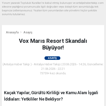
Yorum yazarak Topluluk Kuralları’nı kabul etmiş bulunuyor ve antalyahabertakip.com
sitesine yaptığınız yorumunuzla ilgili doğrudan veya dolaylı tüm sorumluluğu tek
başınıza üstleniyorsunuz. Yazılan tüm yorumlardan site yönetimi hiçbir şekilde
sorumlu tutulamaz.
Anasayfa
Asayiş
Vox Marıs Resort Skandalı
Büyüyor!
ASAYIŞ
(Antalya Haber Takip ) - Antalya Haber Takip | 20.06.2026 - 14:26, Güncelleme:
21.06.2026 - 22:21
73759+ kez okundu.
Kaçak Yapılar, Gürültü Kirliliği ve Kamu Alanı İşgali
İddiaları: Yetkililer Ne Bekliyor?