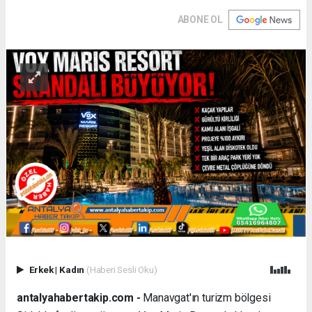
ABONE OL
Erkek
|
Kadın
(Haberi Sesli Oku)
antalyahabertakip.com -
Manavgat'ın turizm bölgesi