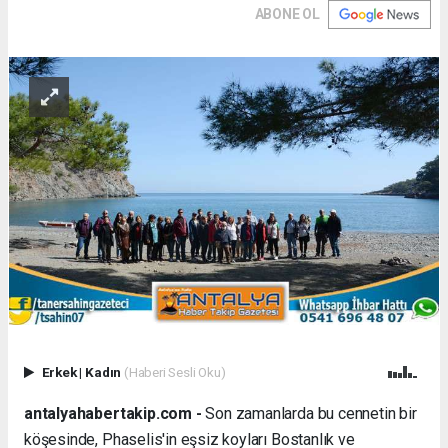
ABONE OL
Erkek
|
Kadın
(Haberi Sesli Oku)
antalyahabertakip.com -
Son zamanlarda bu cennetin bir
köşesinde, Phaselis'in eşsiz koyları Bostanlık ve