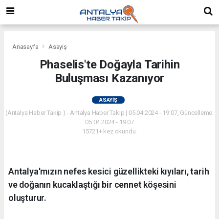
Anasayfa
Asayiş
Phaselis'te Doğayla Tarihin
Buluşması Kazanıyor
ASAYIŞ
(Antalya Haber Takip ) - Antalya Haber Takip | 05.04.2024 - 19:07, Güncelleme:
05.04.2024 - 19:07
15721+ kez okundu.
Antalya'mızın nefes kesici güzellikteki kıyıları, tarih
ve doğanın kucaklaştığı bir cennet köşesini
oluşturur.