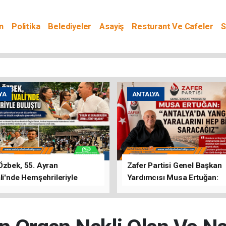
m
Politika
Belediyeler
Asayiş
Resturant Ve Cafeler
S
YA
ANTALYA
Özbek, 55. Ayran
Zafer Partisi Genel Başkan
li'nde Hemşehrileriyle
Yardımcısı Musa Ertuğan:
u
"Antalya'da Yangının Yarala
Birlikte Saracağız"