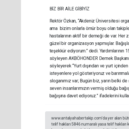
BİZ BİR AİLE GİBİYİZ
Rektör Özkan, “Akdeniz Üniversitesi organ
ama bizim onlarla ömür boyu olan takipler
hastalarının aktif bir derneği de var. H
güzel bir organizasyon yapmışlar. Bağışla
teşekkür ediyorum.” dedi. Yardımlarının 1
söyleyen AKBÖHONDER Dernek Başkanı Meh
söyleyerek “Yurt dışından ve yurt içinden
isteyenlere yol gösteriyoruz ve barınmalar
sloganımız var; Bugün biz, yarın belki d
seven insanlarımızın vermiş olduğu bağış
bağışına davet ediyoruz.” ifadelerini kulla
www.antalyahabertakip.com'da yer alan bütün 
telif hakları 5846 numaralı yasa telif hakları