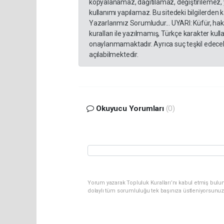
kopyalanamaz, dağıtılamaz, değiştirilemez, 
kullanımı yapılamaz. Bu sitedeki bilgilerden 
Yazarlarımız Sorumludur... UYARI: Küfür, hakar
kuralları ile yazılmamış, Türkçe karakter ku
onaylanmamaktadır. Ayrıca suç teşkil edecek
açılabilmektedir.
Okuyucu Yorumları
(0)
Yorum yazarak Topluluk Kuralları’nı kabul etmiş bulun
dolaylı tüm sorumluluğu tek başınıza üstleniyorsunuz