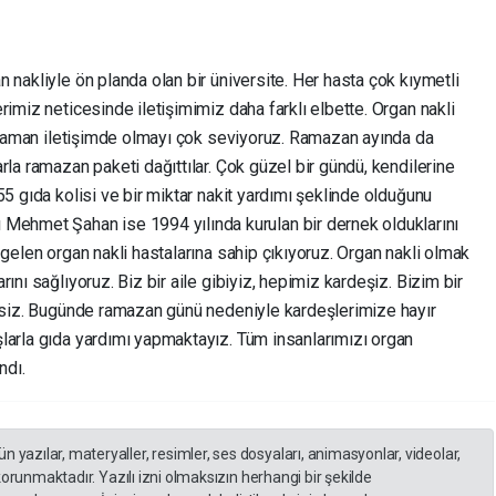
 nakliyle ön planda olan bir üniversite. Her hasta çok kıymetli
imiz neticesinde iletişimimiz daha farklı elbette. Organ nakli
er zaman iletişimde olmayı çok seviyoruz. Ramazan ayında da
rla ramazan paketi dağıttılar. Çok güzel bir gündü, kendilerine
55 gıda kolisi ve bir miktar nakit yardımı şeklinde olduğunu
met Şahan ise 1994 yılında kurulan bir dernek olduklarını
 gelen organ nakli hastalarına sahip çıkıyoruz. Organ nakli olmak
ını sağlıyoruz. Biz bir aile gibiyiz, hepimiz kardeşiz. Bizim bir
e siz. Bugünde ramazan günü nedeniyle kardeşlerimize hayır
larla gıda yardımı yapmaktayız. Tüm insanlarımızı organ
ndı.
yazılar, materyaller, resimler, ses dosyaları, animasyonlar, videolar,
 korunmaktadır. Yazılı izni olmaksızın herhangi bir şekilde