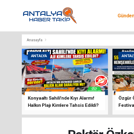
Günde
Egitim
Anasayfa
ANTALYA
ANTAL
Konyaaltı Sahili'nde Kıyı Alarmı!
Özgür 
Halkın Plajı Kimlere Tahsis Edildi?
Festiva
Buluşt