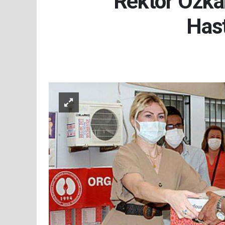
Rektör Özka
Hast