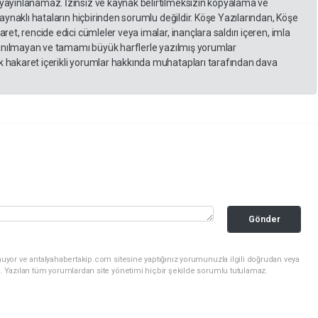
yayınlanamaz. İzinsiz ve kaynak belirtilmeksizin kopyalama ve
kaynaklı hataların hiçbirinden sorumlu değildir. Köşe Yazılarından, Köşe
et, rencide edici cümleler veya imalar, inançlara saldırı içeren, imla
llanılmayan ve tamamı büyük harflerle yazılmış yorumlar
 hakaret içerikli yorumlar hakkında muhatapları tarafından dava
Gönder
uyor ve antalyahabertakip.com sitesine yaptığınız yorumunuzla ilgili doğrudan veya
. Yazılan tüm yorumlardan site yönetimi hiçbir şekilde sorumlu tutulamaz.