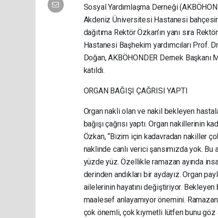
Sosyal Yardımlaşma Derneği (AKBÖHONDER
Akdeniz Üniversitesi Hastanesi bahçe
dağıtıma Rektör Özkan’ın yanı sıra Rektör
Hastanesi Başhekim yardımcıları Prof. Dr.
Doğan, AKBÖHONDER Dernek Başkanı Mehm
katıldı.
ORGAN BAĞIŞI ÇAĞRISI YAPTI
Organ nakli olan ve nakil bekleyen hasta
bağışı çağrısı yaptı. Organ nakillerinin ka
Özkan, “Bizim için kadavradan nakiller ço
naklinde canlı verici şansımızda yok. Bu 
yüzde yüz. Özellikle ramazan ayında insa
derinden andıkları bir aydayız. Organ pay
ailelerinin hayatını değiştiriyor. Bekleye
maalesef anlayamıyor önemini. Ramazan ay
çok önemli, çok kıymetli lütfen bunu göz 