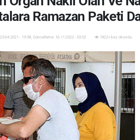
n Organ Nakli Olan Ve Na
alara Ramazan Paketi Da
29.04.2021 - 19:38, Güncelleme: 16.11.2022 - 03:02
7422+ kez okundu.