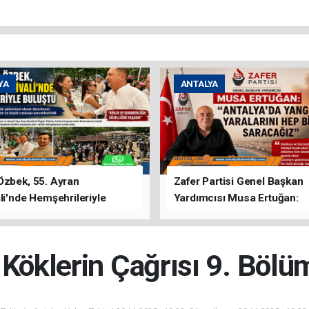
YA
ANTALYA
Özbek, 55. Ayran
Zafer Partisi Genel Başkan
li'nde Hemşehrileriyle
Yardımcısı Musa Ertuğan:
u
"Antalya'da Yangının Yarala
Birlikte Saracağız"
 Köklerin Çağrısı 9. Bölü