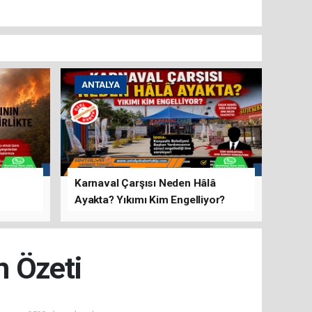
ANTALYA
Karnaval Çarşısı Neden Hâlâ
Ayakta? Yıkımı Kim Engelliyor?
rını Hep
m Özeti