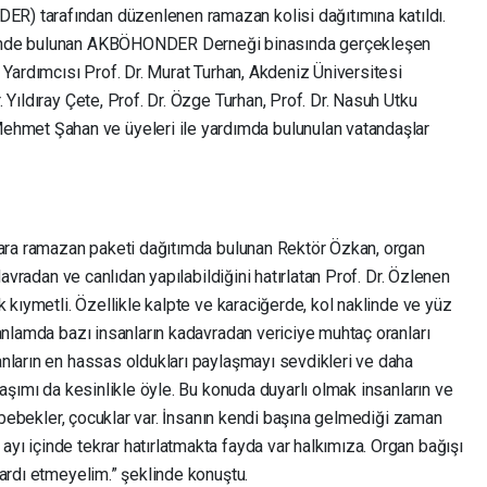
) tarafından düzenlenen ramazan kolisi dağıtımına katıldı.
sinde bulunan AKBÖHONDER Derneği binasında gerçekleşen
 Yardımcısı Prof. Dr. Murat Turhan, Akdeniz Üniversitesi
 Yıldıray Çete, Prof. Dr. Özge Turhan, Prof. Dr. Nasuh Utku
et Şahan ve üyeleri ile yardımda bulunulan vatandaşlar
lara ramazan paketi dağıtımda bulunan Rektör Özkan, organ
davradan ve canlıdan yapılabildiğini hatırlatan Prof. Dr. Özlenen
k kıymetli. Özellikle kalpte ve karaciğerde, kol naklinde ve yüz
anlamda bazı insanların kadavradan vericiye muhtaç oranları
nların en hassas oldukları paylaşmayı sevdikleri ve daha
laşımı da kesinlikle öyle. Bu konuda duyarlı olmak insanların ve
n bebekler, çocuklar var. İnsanın kendi başına gelmediği zaman
ı içinde tekrar hatırlatmakta fayda var halkımıza. Organ bağışı
ardı etmeyelim.” şeklinde konuştu.