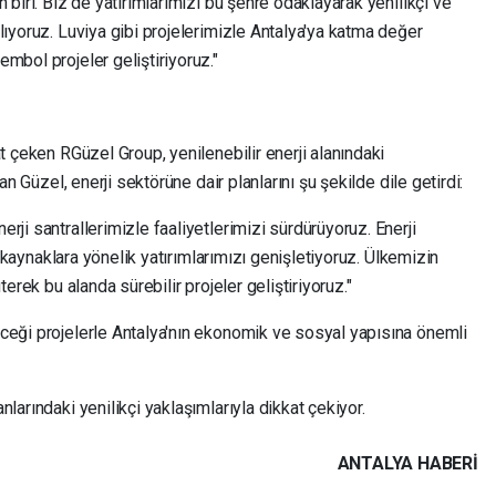
 biri. Biz de yatırımlarımızı bu şehre odaklayarak yenilikçi ve
lıyoruz. Luviya gibi projelerimizle Antalya'ya katma değer
mbol projeler geliştiriyoruz."
t çeken RGüzel Group, yenilenebilir enerji alanındaki
an Güzel, enerji sektörüne dair planlarını şu şekilde dile getirdi:
rji santrallerimizle faaliyetlerimizi sürdürüyoruz. Enerji
ir kaynaklara yönelik yatırımlarımızı genişletiyoruz. Ülkemizin
terek bu alanda sürebilir projeler geliştiriyoruz."
ceği projelerle Antalya'nın ekonomik ve sosyal yapısına önemli
larındaki yenilikçi yaklaşımlarıyla dikkat çekiyor.
ANTALYA HABERİ