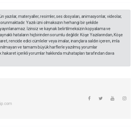
yazılar, materyaller, resimler, ses dosyaları, animasyonlar, videolar,
 korunmaktadır. Yazılı izni olmaksızın herhangi bir şekilde
yayınlanamaz. İzinsiz ve kaynak belirtilmeksizin kopyalama ve
kaynaklı hataların hiçbirinden sorumlu değildir. Köşe Yazılarından, Köşe
et, rencide edici cümleler veya imalar, inançlara saldırı içeren, imla
llanılmayan ve tamamı büyük harflerle yazılmış yorumlar
 hakaret içerikli yorumlar hakkında muhatapları tarafından dava
ip.com