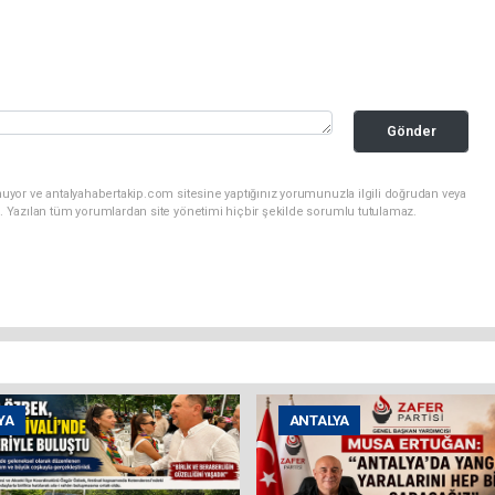
Gönder
uyor ve antalyahabertakip.com sitesine yaptığınız yorumunuzla ilgili doğrudan veya
. Yazılan tüm yorumlardan site yönetimi hiçbir şekilde sorumlu tutulamaz.
YA
ANTALYA