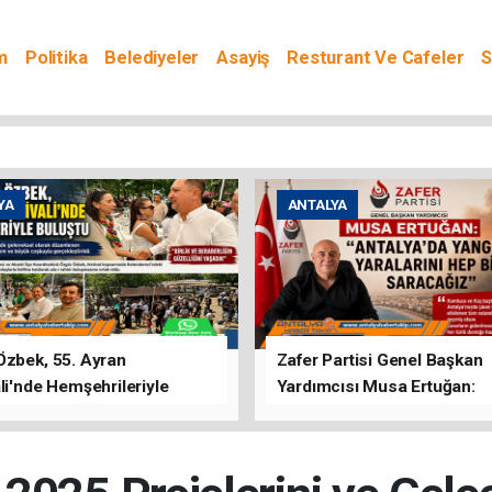
m
Politika
Belediyeler
Asayiş
Resturant Ve Cafeler
S
YA
ANTALYA
Özbek, 55. Ayran
Zafer Partisi Genel Başkan
li'nde Hemşehrileriyle
Yardımcısı Musa Ertuğan:
u
"Antalya'da Yangının Yarala
Birlikte Saracağız"