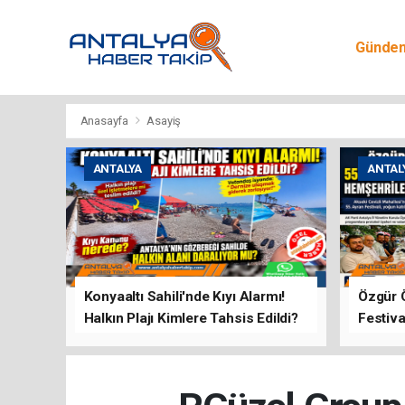
Günde
Egitim
Anasayfa
Asayiş
ANTALYA
ANTAL
Konyaaltı Sahili'nde Kıyı Alarmı!
Özgür 
Halkın Plajı Kimlere Tahsis Edildi?
Festiva
Buluşt