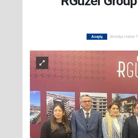
RGüzel Group 
(Antalya Haber Ta
Asayiş