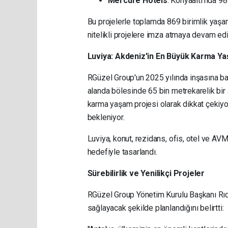
Mercure Hotels
: Konyaaltı'nda 98 
Bu projelerle toplamda 869 birimlik yaşam
nitelikli projelere imza atmaya devam edi
Luviya: Akdeniz'in En Büyük Karma Y
RGüzel Group'un 2025 yılında inşasına ba
alanda bölesinde 65 bin metrekarelik bi
karma yaşam projesi olarak dikkat çekiyo
bekleniyor.
Luviya, konut, rezidans, ofis, otel ve AV
hedefiyle tasarlandı.
Sürebilirlik ve Yenilikçi Projeler
RGüzel Group Yönetim Kurulu Başkanı Rıdv
sağlayacak şekilde planlandığını belirtti: