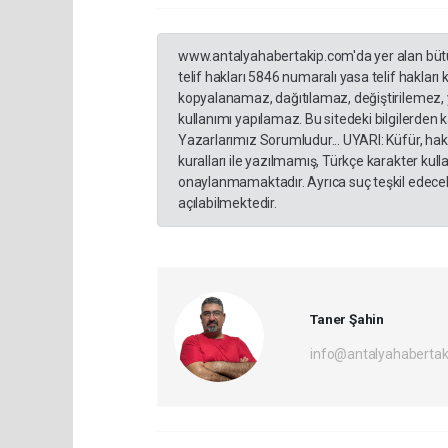
www.antalyahabertakip.com'da yer alan bütün 
telif hakları 5846 numaralı yasa telif hakları
kopyalanamaz, dağıtılamaz, değiştirilemez, 
kullanımı yapılamaz. Bu sitedeki bilgilerden 
Yazarlarımız Sorumludur... UYARI: Küfür, hakar
kuralları ile yazılmamış, Türkçe karakter ku
onaylanmamaktadır. Ayrıca suç teşkil edecek
açılabilmektedir.
Taner Şahin
info@antalyahabertak