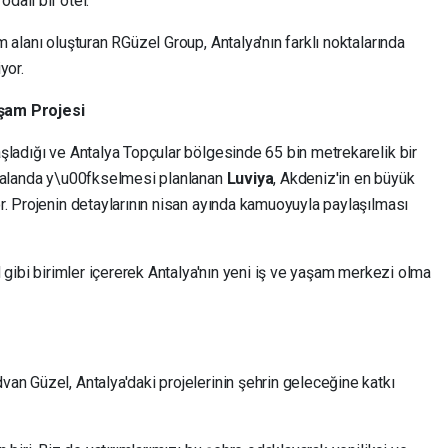
odalı bir otel.
 alanı oluşturan RGüzel Group, Antalya'nın farklı noktalarında
yor.
aşam Projesi
şladığı ve Antalya Topçular bölgesinde 65 bin metrekarelik bir
r alanda y\u00fkselmesi planlanan
Luviya
, Akdeniz'in en büyük
r. Projenin detaylarının nisan ayında kamuoyuyla paylaşılması
M gibi birimler içererek Antalya'nın yeni iş ve yaşam merkezi olma
an Güzel, Antalya'daki projelerinin şehrin geleceğine katkı