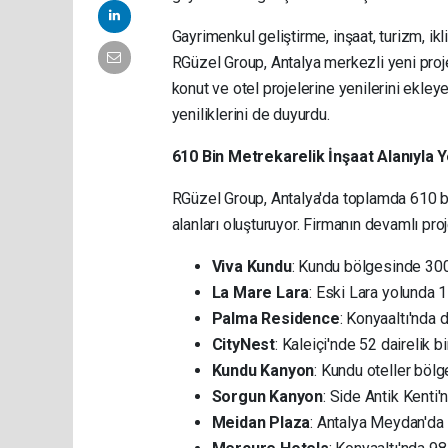
Gayrimenkul geliştirme, inşaat, turizm, ik
RGüzel Group, Antalya merkezli yeni proje
konut ve otel projelerine yenilerini ekleye
yeniliklerini de duyurdu.
610 Bin Metrekarelik İnşaat Alanıyla 
RGüzel Group, Antalya'da toplamda 610 bi
alanları oluşturuyor. Firmanın devamlı proj
Viva Kundu
: Kundu bölgesinde 300 
La Mare Lara
: Eski Lara yolunda 
Palma Residence
: Konyaaltı'nda d
CityNest
: Kaleiçi'nde 52 dairelik b
Kundu Kanyon
: Kundu oteller bölg
Sorgun Kanyon
: Side Antik Kenti'
Meidan Plaza
: Antalya Meydan'da