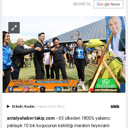
ABONE OL
Erkek
|
Kadın
(Haberi Sesli Oku)
antalyahabertakip.com -
65 ülkeden 1800'ü yabancı
yaklaşık 10 bin koşucunun katıldığı maraton heyecanlı