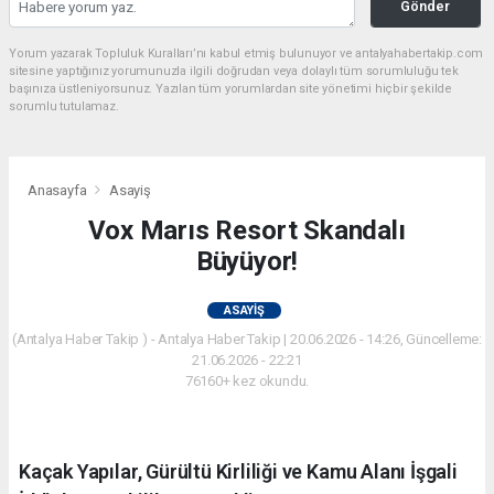
Gönder
Yorum yazarak Topluluk Kuralları’nı kabul etmiş bulunuyor ve antalyahabertakip.com
sitesine yaptığınız yorumunuzla ilgili doğrudan veya dolaylı tüm sorumluluğu tek
başınıza üstleniyorsunuz. Yazılan tüm yorumlardan site yönetimi hiçbir şekilde
sorumlu tutulamaz.
Anasayfa
Asayiş
Vox Marıs Resort Skandalı
Büyüyor!
ASAYIŞ
(Antalya Haber Takip ) - Antalya Haber Takip | 20.06.2026 - 14:26, Güncelleme:
21.06.2026 - 22:21
76160+ kez okundu.
Kaçak Yapılar, Gürültü Kirliliği ve Kamu Alanı İşgali