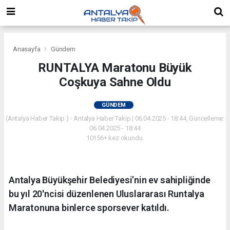
Anasayfa
Gündem
RUNTALYA Maratonu Büyük
Coşkuya Sahne Oldu
GÜNDEM
(Antalya Haber Takip ) - Antalya Haber Takip | 06.04.2025 - 18:44, Güncelleme:
06.04.2025 - 18:44
10156+ kez okundu.
Antalya Büyükşehir Belediyesi’nin ev sahipliğinde
bu yıl 20'ncisi düzenlenen Uluslararası Runtalya
Maratonuna binlerce sporsever katıldı.