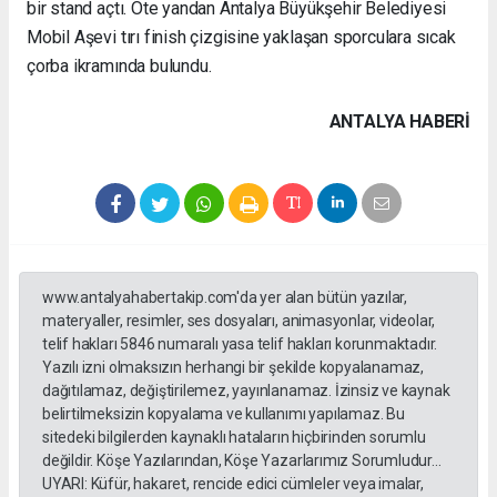
bir stand açtı. Öte yandan Antalya Büyükşehir Belediyesi
Mobil Aşevi tırı finish çizgisine yaklaşan sporculara sıcak
çorba ikramında bulundu.
ANTALYA HABERİ
www.antalyahabertakip.com'da yer alan bütün yazılar,
materyaller, resimler, ses dosyaları, animasyonlar, videolar,
telif hakları 5846 numaralı yasa telif hakları korunmaktadır.
Yazılı izni olmaksızın herhangi bir şekilde kopyalanamaz,
dağıtılamaz, değiştirilemez, yayınlanamaz. İzinsiz ve kaynak
belirtilmeksizin kopyalama ve kullanımı yapılamaz. Bu
sitedeki bilgilerden kaynaklı hataların hiçbirinden sorumlu
değildir. Köşe Yazılarından, Köşe Yazarlarımız Sorumludur...
UYARI: Küfür, hakaret, rencide edici cümleler veya imalar,