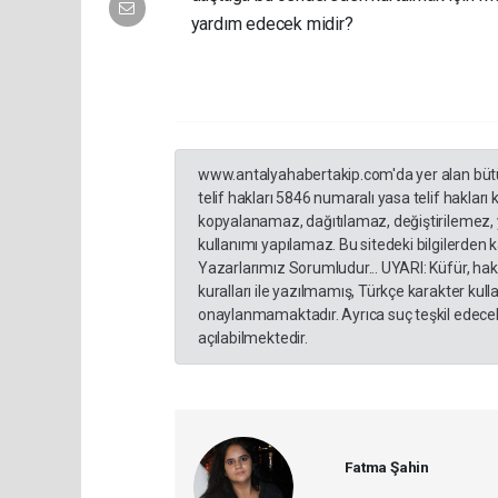
yardım edecek midir?
www.antalyahabertakip.com'da yer alan bütün 
telif hakları 5846 numaralı yasa telif hakları
kopyalanamaz, dağıtılamaz, değiştirilemez, 
kullanımı yapılamaz. Bu sitedeki bilgilerden 
Yazarlarımız Sorumludur... UYARI: Küfür, hakar
kuralları ile yazılmamış, Türkçe karakter ku
onaylanmamaktadır. Ayrıca suç teşkil edecek
açılabilmektedir.
Fatma Şahin