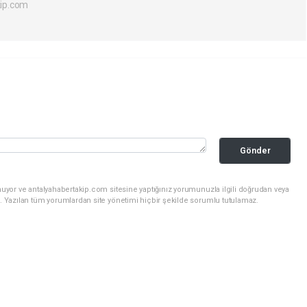
ip.com
Gönder
uyor ve antalyahabertakip.com sitesine yaptığınız yorumunuzla ilgili doğrudan veya
. Yazılan tüm yorumlardan site yönetimi hiçbir şekilde sorumlu tutulamaz.