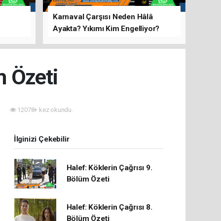
Karnaval Çarşısı Neden Hâlâ
Ayakta? Yıkımı Kim Engelliyor?
rını Hep
m Özeti
12078+ kez okundu.
İlginizi Çekebilir
Halef: Köklerin Çağrısı 9.
Bölüm Özeti
Halef: Köklerin Çağrısı 8.
Bölüm Özeti