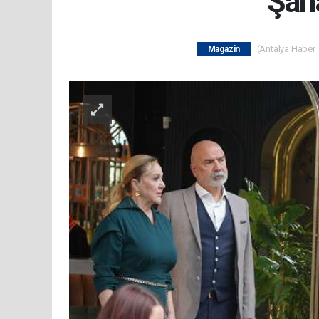
Şah
(Antalya Haber T
Magazin