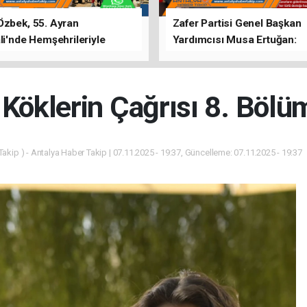
Özbek, 55. Ayran
Zafer Partisi Genel Başkan
li'nde Hemşehrileriyle
Yardımcısı Musa Ertuğan:
u
"Antalya'da Yangının Yarala
Birlikte Saracağız"
 Köklerin Çağrısı 8. Bölü
akip ) - Antalya Haber Takip | 07.11.2025 - 19:37, Güncelleme: 07.11.2025 - 19:37