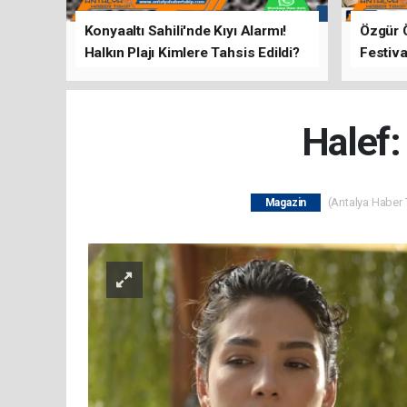
Konyaaltı Sahili'nde Kıyı Alarmı!
Özgür 
Halkın Plajı Kimlere Tahsis Edildi?
Festiva
Buluşt
Halef:
(Antalya Haber T
Magazin