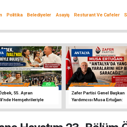
m
Politika
Belediyeler
Asayiş
Resturant Ve Cafeler
S
YA
ANTALYA
Özbek, 55. Ayran
Zafer Partisi Genel Başkan
li'nde Hemşehrileriyle
Yardımcısı Musa Ertuğan:
u
"Antalya'da Yangının Yarala
Birlikte Saracağız"