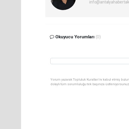
info@antalyahabertak
Okuyucu Yorumları
(0)
Yorum yazarak Topluluk Kuralları’nı kabul etmiş bulun
dolaylı tüm sorumluluğu tek başınıza üstleniyorsunuz