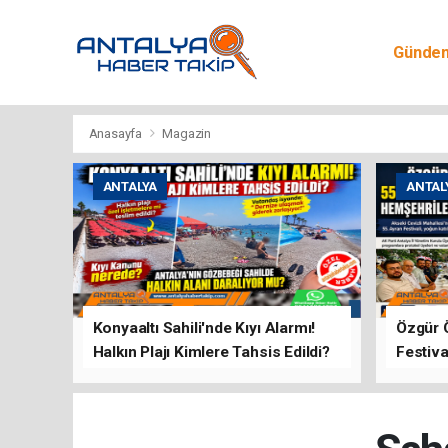
Günde
Egitim
Anasayfa
Magazin
ANTALYA
ANTAL
Konyaaltı Sahili'nde Kıyı Alarmı!
Özgür 
Halkın Plajı Kimlere Tahsis Edildi?
Festiva
Buluşt