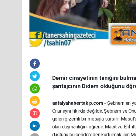
Demir cinayetinin tanığını bulm
şantajcının Didem olduğunu öğre
antalyahabertakip.com -
Şebnem en yak
Onur aynı fikirde değildir. Şebnem ve On
gelen gizemli bir mesajla sarsılır. Mesut’u
olan düşmanlığını öğrenir. Macit ve Elif i
düştüğü bu cendereden kurtulmak için Me