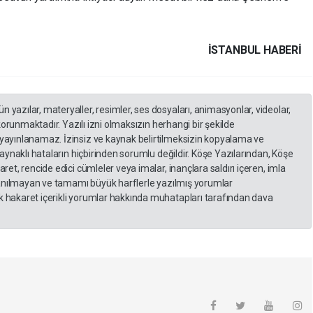
İSTANBUL HABERİ
yazılar, materyaller, resimler, ses dosyaları, animasyonlar, videolar,
 korunmaktadır. Yazılı izni olmaksızın herhangi bir şekilde
yayınlanamaz. İzinsiz ve kaynak belirtilmeksizin kopyalama ve
kaynaklı hataların hiçbirinden sorumlu değildir. Köşe Yazılarından, Köşe
et, rencide edici cümleler veya imalar, inançlara saldırı içeren, imla
llanılmayan ve tamamı büyük harflerle yazılmış yorumlar
 hakaret içerikli yorumlar hakkında muhatapları tarafından dava