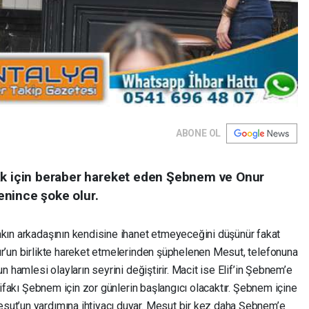
ABONE OL
ak için beraber hareket eden Şebnem ve Onur
nince şoke olur.
ın arkadaşının kendisine ihanet etmeyeceğini düşünür fakat
ur’un birlikte hareket etmelerinden şüphelenen Mesut, telefonuna
n hamlesi olayların seyrini değiştirir. Macit ise Elif’in Şebnem’e
ttifakı Şebnem için zor günlerin başlangıcı olacaktır. Şebnem içine
sut’un yardımına ihtiyacı duyar. Mesut bir kez daha Şebnem’e