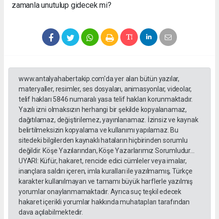
zamanla unutulup gidecek mi?
www.antalyahabertakip.com'da yer alan bütün yazılar,
materyaller, resimler, ses dosyaları, animasyonlar, videolar,
telif hakları 5846 numaralı yasa telif hakları korunmaktadır.
Yazılı izni olmaksızın herhangi bir şekilde kopyalanamaz,
dağıtılamaz, değiştirilemez, yayınlanamaz. İzinsiz ve kaynak
belirtilmeksizin kopyalama ve kullanımı yapılamaz. Bu
sitedeki bilgilerden kaynaklı hataların hiçbirinden sorumlu
değildir. Köşe Yazılarından, Köşe Yazarlarımız Sorumludur...
UYARI: Küfür, hakaret, rencide edici cümleler veya imalar,
inançlara saldırı içeren, imla kuralları ile yazılmamış, Türkçe
karakter kullanılmayan ve tamamı büyük harflerle yazılmış
yorumlar onaylanmamaktadır. Ayrıca suç teşkil edecek
hakaret içerikli yorumlar hakkında muhatapları tarafından
dava açılabilmektedir.