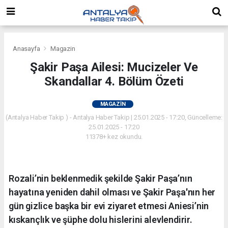
Anasayfa
Magazin
Şakir Paşa Ailesi: Mucizeler Ve
Skandallar 4. Bölüm Özeti
MAGAZIN
(Antalya Haber Takip ) - Antalya Haber Takip | 25.01.2025 - 17:20, Güncelleme:
25.01.2025 - 17:20
11378+ kez okundu.
Rozali’nin beklenmedik şekilde Şakir Paşa’nın
hayatına yeniden dahil olması ve Şakir Paşa'nın her
gün gizlice başka bir evi ziyaret etmesi Aniesi’nin
kıskançlık ve şüphe dolu hislerini alevlendirir.