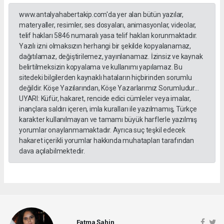
www.antalyahabertakip.com'da yer alan bütün yazılar,
materyaller, resimler, ses dosyaları, animasyonlar, videolar,
telif hakları 5846 numaralı yasa telif hakları korunmaktadır.
Yazılı izni olmaksızın herhangi bir şekilde kopyalanamaz,
dağıtılamaz, değiştirilemez, yayınlanamaz. İzinsiz ve kaynak
belirtilmeksizin kopyalama ve kullanımı yapılamaz. Bu
sitedeki bilgilerden kaynaklı hataların hiçbirinden sorumlu
değildir. Köşe Yazılarından, Köşe Yazarlarımız Sorumludur...
UYARI: Küfür, hakaret, rencide edici cümleler veya imalar,
inançlara saldırı içeren, imla kuralları ile yazılmamış, Türkçe
karakter kullanılmayan ve tamamı büyük harflerle yazılmış
yorumlar onaylanmamaktadır. Ayrıca suç teşkil edecek
hakaret içerikli yorumlar hakkında muhatapları tarafından
dava açılabilmektedir.
Fatma Şahin