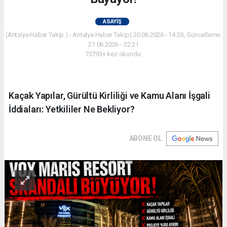
ASAYIŞ
(Antalya Haber Takip ) - Antalya Haber Takip | 20.06.2026 - 14:26, Güncelleme:
21.06.2026 - 22:21
73793+ kez okundu.
Kaçak Yapılar, Gürültü Kirliliği ve Kamu Alanı İşgali
İddiaları: Yetkililer Ne Bekliyor?
ABONE OL