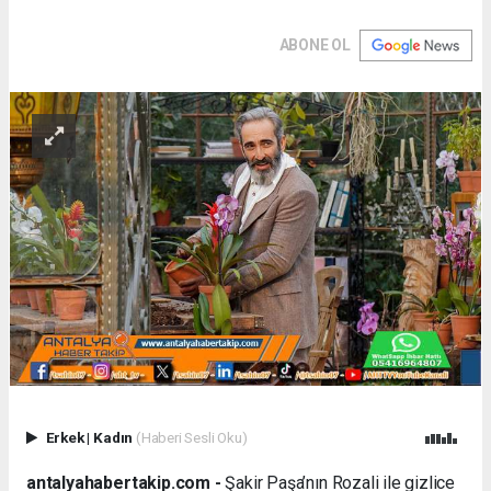
ABONE OL
Erkek
|
Kadın
(Haberi Sesli Oku)
antalyahabertakip.com -
Şakir Paşa’nın Rozali ile gizlice