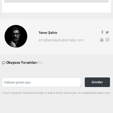
Taner Şahin
info@antalyahabertakip.com
Okuyucu Yorumları
(0)
Gönder
Yorum yazarak Topluluk Kuralları’nı kabul etmiş bulunuyor ve antalyahabertakip.com
sitesine yaptığınız yorumunuzla ilgili doğrudan veya dolaylı tüm sorumluluğu tek
başınıza üstleniyorsunuz. Yazılan tüm yorumlardan site yönetimi hiçbir şekilde
sorumlu tutulamaz.