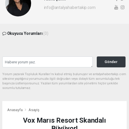
info@antalyahabertakip.com
Okuyucu Yorumları
(0)
Gönder
Yorum yazarak Topluluk Kuralları’nı kabul etmiş bulunuyor ve antalyahabertakip.com
sitesine yaptığınız yorumunuzla ilgili doğrudan veya dolaylı tüm sorumluluğu tek
başınıza üstleniyorsunuz. Yazılan tüm yorumlardan site yönetimi hiçbir şekilde
sorumlu tutulamaz.
Anasayfa
Asayiş
Vox Marıs Resort Skandalı
Büyüyor!