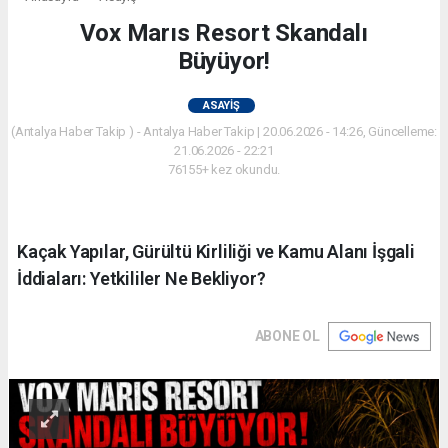
Vox Marıs Resort Skandalı
Büyüyor!
ASAYIŞ
(Antalya Haber Takip ) - Antalya Haber Takip | 20.06.2026 - 14:26, Güncelleme:
21.06.2026 - 22:21
76155+ kez okundu.
Kaçak Yapılar, Gürültü Kirliliği ve Kamu Alanı İşgali
İddiaları: Yetkililer Ne Bekliyor?
ABONE OL