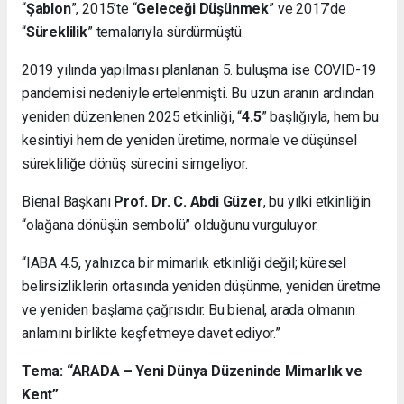
“
Şablon
”, 2015’te “
Geleceği Düşünmek
” ve 2017’de
“
Süreklilik
” temalarıyla sürdürmüştü.
2019 yılında yapılması planlanan 5. buluşma ise COVID-19
pandemisi nedeniyle ertelenmişti. Bu uzun aranın ardından
yeniden düzenlenen 2025 etkinliği, “
4.5
” başlığıyla, hem bu
kesintiyi hem de yeniden üretime, normale ve düşünsel
sürekliliğe dönüş sürecini simgeliyor.
Bienal Başkanı
Prof. Dr. C. Abdi Güzer
, bu yılki etkinliğin
“olağana dönüşün sembolü” olduğunu vurguluyor:
“IABA 4.5, yalnızca bir mimarlık etkinliği değil; küresel
belirsizliklerin ortasında yeniden düşünme, yeniden üretme
ve yeniden başlama çağrısıdır. Bu bienal, arada olmanın
anlamını birlikte keşfetmeye davet ediyor.”
Tema: “ARADA – Yeni Dünya Düzeninde Mimarlık ve
Kent”