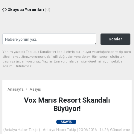
Okuyucu Yorumları
(0)
Gönder
Yorum yazarak Topluluk Kuralları’nı kabul etmiş bulunuyor ve antalyahabertakip.com
sitesine yaptığınız yorumunuzla ilgili doğrudan veya dolaylı tüm sorumluluğu tek
başınıza üstleniyorsunuz. Yazılan tüm yorumlardan site yönetimi hiçbir şekilde
sorumlu tutulamaz.
Anasayfa
Asayiş
Vox Marıs Resort Skandalı
Büyüyor!
ASAYIŞ
(Antalya Haber Takip ) - Antalya Haber Takip | 20.06.2026 - 14:26, Güncelleme: