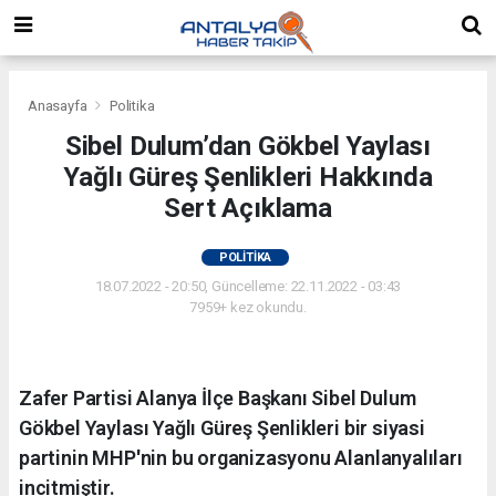
Anasayfa
Politika
Sibel Dulum’dan Gökbel Yaylası
Yağlı Güreş Şenlikleri Hakkında
Sert Açıklama
POLITIKA
18.07.2022 - 20:50, Güncelleme: 22.11.2022 - 03:43
7959+ kez okundu.
Zafer Partisi Alanya İlçe Başkanı Sibel Dulum
Gökbel Yaylası Yağlı Güreş Şenlikleri bir siyasi
partinin MHP'nin bu organizasyonu Alanlanyalıları
incitmiştir.