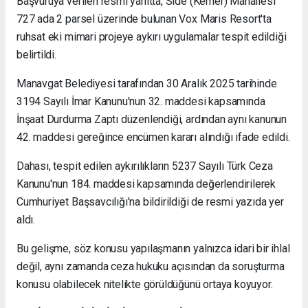
Başvuruya verilen resmi yanıtta, Side (Kemer) Mahallesi
727 ada 2 parsel üzerinde bulunan Vox Maris Resort'ta
ruhsat eki mimari projeye aykırı uygulamalar tespit edildiği
belirtildi.
Manavgat Belediyesi tarafından 30 Aralık 2025 tarihinde
3194 Sayılı İmar Kanunu'nun 32. maddesi kapsamında
İnşaat Durdurma Zaptı düzenlendiği, ardından aynı kanunun
42. maddesi gereğince encümen kararı alındığı ifade edildi.
Dahası, tespit edilen aykırılıkların 5237 Sayılı Türk Ceza
Kanunu'nun 184. maddesi kapsamında değerlendirilerek
Cumhuriyet Başsavcılığı'na bildirildiği de resmi yazıda yer
aldı.
Bu gelişme, söz konusu yapılaşmanın yalnızca idari bir ihlal
değil, aynı zamanda ceza hukuku açısından da soruşturma
konusu olabilecek nitelikte görüldüğünü ortaya koyuyor.