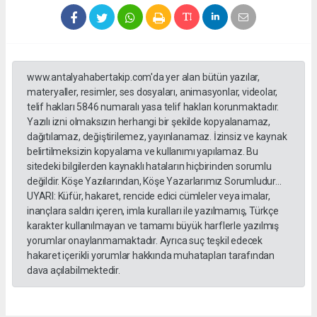
www.antalyahabertakip.com'da yer alan bütün yazılar,
materyaller, resimler, ses dosyaları, animasyonlar, videolar,
telif hakları 5846 numaralı yasa telif hakları korunmaktadır.
Yazılı izni olmaksızın herhangi bir şekilde kopyalanamaz,
dağıtılamaz, değiştirilemez, yayınlanamaz. İzinsiz ve kaynak
belirtilmeksizin kopyalama ve kullanımı yapılamaz. Bu
sitedeki bilgilerden kaynaklı hataların hiçbirinden sorumlu
değildir. Köşe Yazılarından, Köşe Yazarlarımız Sorumludur...
UYARI: Küfür, hakaret, rencide edici cümleler veya imalar,
inançlara saldırı içeren, imla kuralları ile yazılmamış, Türkçe
karakter kullanılmayan ve tamamı büyük harflerle yazılmış
yorumlar onaylanmamaktadır. Ayrıca suç teşkil edecek
hakaret içerikli yorumlar hakkında muhatapları tarafından
dava açılabilmektedir.