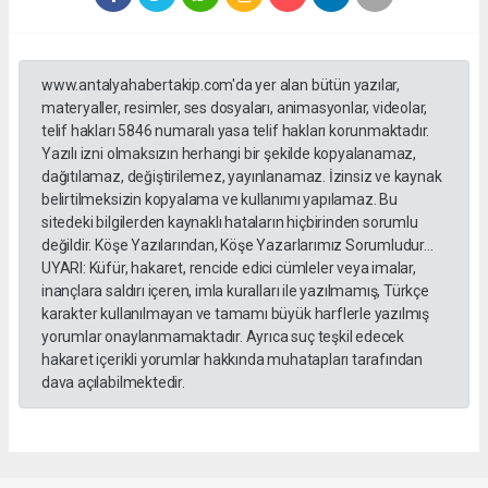
www.antalyahabertakip.com'da yer alan bütün yazılar,
materyaller, resimler, ses dosyaları, animasyonlar, videolar,
telif hakları 5846 numaralı yasa telif hakları korunmaktadır.
Yazılı izni olmaksızın herhangi bir şekilde kopyalanamaz,
dağıtılamaz, değiştirilemez, yayınlanamaz. İzinsiz ve kaynak
belirtilmeksizin kopyalama ve kullanımı yapılamaz. Bu
sitedeki bilgilerden kaynaklı hataların hiçbirinden sorumlu
değildir. Köşe Yazılarından, Köşe Yazarlarımız Sorumludur...
UYARI: Küfür, hakaret, rencide edici cümleler veya imalar,
inançlara saldırı içeren, imla kuralları ile yazılmamış, Türkçe
karakter kullanılmayan ve tamamı büyük harflerle yazılmış
yorumlar onaylanmamaktadır. Ayrıca suç teşkil edecek
hakaret içerikli yorumlar hakkında muhatapları tarafından
dava açılabilmektedir.