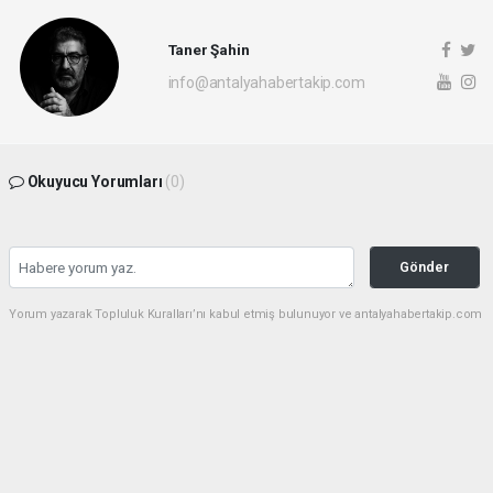
Taner Şahin
info@antalyahabertakip.com
Okuyucu Yorumları
(0)
Gönder
Yorum yazarak Topluluk Kuralları’nı kabul etmiş bulunuyor ve antalyahabertakip.com
sitesine yaptığınız yorumunuzla ilgili doğrudan veya dolaylı tüm sorumluluğu tek
başınıza üstleniyorsunuz. Yazılan tüm yorumlardan site yönetimi hiçbir şekilde
sorumlu tutulamaz.