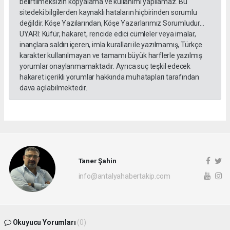
belirtilmeksizin kopyalama ve kullanımı yapılamaz. Bu
sitedeki bilgilerden kaynaklı hataların hiçbirinden sorumlu
değildir. Köşe Yazılarından, Köşe Yazarlarımız Sorumludur...
UYARI: Küfür, hakaret, rencide edici cümleler veya imalar,
inançlara saldırı içeren, imla kuralları ile yazılmamış, Türkçe
karakter kullanılmayan ve tamamı büyük harflerle yazılmış
yorumlar onaylanmamaktadır. Ayrıca suç teşkil edecek
hakaret içerikli yorumlar hakkında muhatapları tarafından
dava açılabilmektedir.
Taner Şahin
info@antalyahabertakip.com
Okuyucu Yorumları
(0)