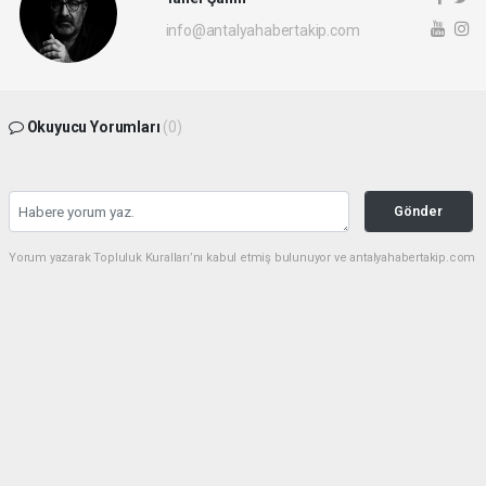
info@antalyahabertakip.com
Okuyucu Yorumları
(0)
Gönder
Yorum yazarak Topluluk Kuralları’nı kabul etmiş bulunuyor ve antalyahabertakip.com
sitesine yaptığınız yorumunuzla ilgili doğrudan veya dolaylı tüm sorumluluğu tek
başınıza üstleniyorsunuz. Yazılan tüm yorumlardan site yönetimi hiçbir şekilde
sorumlu tutulamaz.
haber paketi
haber scripti
haber yazılımı
Tüm hakları saklı tutulmaktadır.Copyright 2026©
Haber Yazılımı: