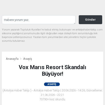
Gönder
Yorum yazarak Topluluk Kuralları’nı kabul etmiş bulunuyor ve antalyahabertakip.com
sitesine yaptığınız yorumunuzla ilgili doğrudan veya dolaylı tüm sorumluluğu tek
başınıza üstleniyorsunuz. Yazılan tüm yorumlardan site yönetimi hiçbir şekilde
sorumlu tutulamaz.
Anasayfa
Asayiş
Vox Marıs Resort Skandalı
Büyüyor!
ASAYIŞ
(Antalya Haber Takip ) - Antalya Haber Takip | 20.06.2026 - 14:26, Güncelleme:
21.06.2026 - 22:21
73790+ kez okundu.