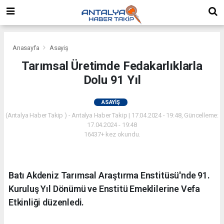
Anasayfa
Asayiş
Tarımsal Üretimde Fedakarlıklarla
Dolu 91 Yıl
ASAYIŞ
(Antalya Haber Takip ) - Antalya Haber Takip | 17.04.2024 - 19:48, Güncelleme:
17.04.2024 - 19:48
16437+ kez okundu.
Batı Akdeniz Tarımsal Araştırma Enstitüsü'nde 91.
Kuruluş Yıl Dönümü ve Enstitü Emeklilerine Vefa
Etkinliği düzenledi.