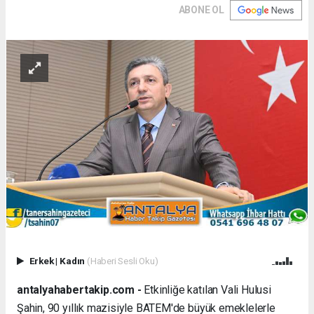
ABONE OL
Erkek
|
Kadın
(Haberi Sesli Oku)
antalyahabertakip.com -
Etkinliğe katılan Vali Hulusi
Şahin, 90 yıllık mazisiyle BATEM'de büyük emeklelerle