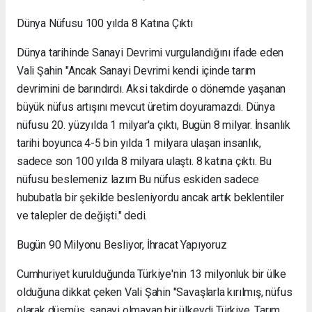
Dünya Nüfusu 100 yılda 8 Katına Çıktı
Dünya tarihinde Sanayi Devrimi vurgulandığını ifade eden
Vali Şahin "Ancak Sanayi Devrimi kendi içinde tarım
devrimini de barındırdı. Aksi takdirde o dönemde yaşanan
büyük nüfus artışını mevcut üretim doyuramazdı. Dünya
nüfusu 20. yüzyılda 1 milyar'a çıktı, Bugün 8 milyar. İnsanlık
tarihi boyunca 4-5 bin yılda 1 milyara ulaşan insanlık,
sadece son 100 yılda 8 milyara ulaştı. 8 katına çıktı. Bu
nüfusu beslemeniz lazım Bu nüfus eskiden sadece
hububatla bir şekilde besleniyordu ancak artık beklentiler
ve talepler de değişti." dedi.
Bugün 90 Milyonu Besliyor, İhracat Yapıyoruz
Cumhuriyet kurulduğunda Türkiye'nin 13 milyonluk bir ülke
olduğuna dikkat çeken Vali Şahin "Savaşlarla kırılmış, nüfus
olarak düşmüş, sanayi olmayan bir ülkeydi Türkiye. Tarım