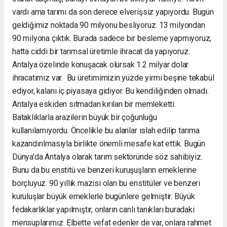
vardı ama tarımı da son derece elverişsiz yapıyordu. Bugün
geldiğimiz noktada 90 milyonu besliyoruz. 13 milyondan
90 milyona çıktık. Burada sadece bir besleme yapmıyoruz,
hatta ciddi bir tarımsal üretimle ihracat da yapıyoruz.
Antalya özelinde konuşacak olursak 1.2 milyar dolar
ihracatımız var. Bu üretimimizin yüzde yirmi beşine tekabül
ediyor, kalanı iç piyasaya gidiyor. Bu kendiliğinden olmadı.
Antalya eskiden sıtmadan kırılan bir memleketti.
Bataklıklarla arazilerin büyük bir çoğunluğu
kullanılamıyordu. Öncelikle bu alanlar ıslah edilip tarıma
kazandırılmasıyla birlikte önemli mesafe kat ettik. Bugün
Dünya'da Antalya olarak tarım sektöründe söz sahibiyiz.
Bunu da bu enstitü ve benzeri kuruşuşların emeklerine
borçluyuz. 90 yıllık mazisi olan bu enstitüler ve benzeri
kuruluşlar büyük emeklerle bugünlere gelmiştir. Büyük
fedakarlıklar yapılmıştır, onların canlı tanıkları buradaki
mensuplarımız. Elbette vefat edenler de var, onlara rahmet