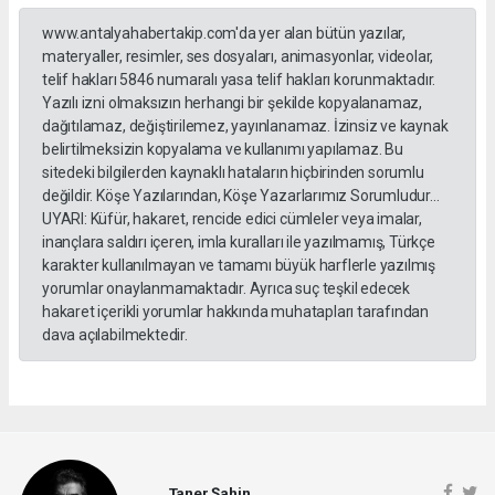
www.antalyahabertakip.com'da yer alan bütün yazılar,
materyaller, resimler, ses dosyaları, animasyonlar, videolar,
telif hakları 5846 numaralı yasa telif hakları korunmaktadır.
Yazılı izni olmaksızın herhangi bir şekilde kopyalanamaz,
dağıtılamaz, değiştirilemez, yayınlanamaz. İzinsiz ve kaynak
belirtilmeksizin kopyalama ve kullanımı yapılamaz. Bu
sitedeki bilgilerden kaynaklı hataların hiçbirinden sorumlu
değildir. Köşe Yazılarından, Köşe Yazarlarımız Sorumludur...
UYARI: Küfür, hakaret, rencide edici cümleler veya imalar,
inançlara saldırı içeren, imla kuralları ile yazılmamış, Türkçe
karakter kullanılmayan ve tamamı büyük harflerle yazılmış
yorumlar onaylanmamaktadır. Ayrıca suç teşkil edecek
hakaret içerikli yorumlar hakkında muhatapları tarafından
dava açılabilmektedir.
Taner Şahin