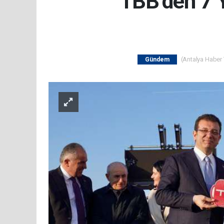
TBB’den 7 Y
(Antalya Haber T
Gündem