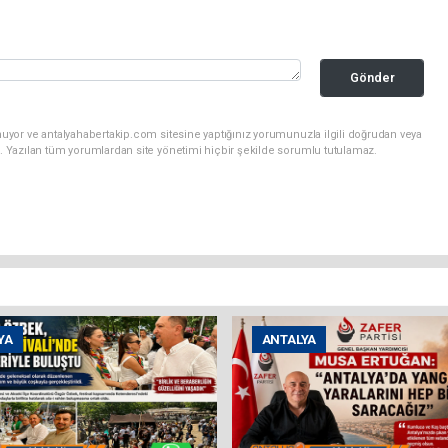
Gönder
uyor ve antalyahabertakip.com sitesine yaptığınız yorumunuzla ilgili doğrudan veya
. Yazılan tüm yorumlardan site yönetimi hiçbir şekilde sorumlu tutulamaz.
YA
ANTALYA