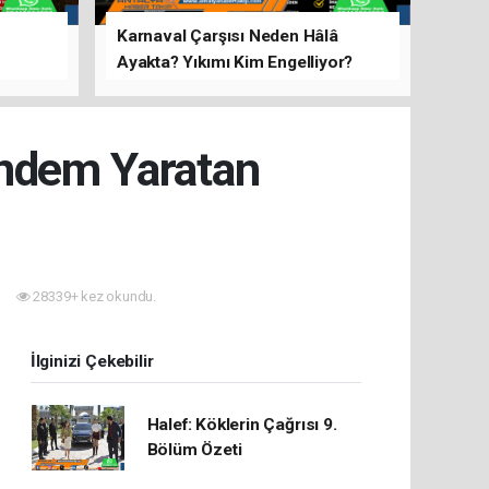
Karnaval Çarşısı Neden Hâlâ
Ayakta? Yıkımı Kim Engelliyor?
rını Hep
ündem Yaratan
28339+ kez okundu.
İlginizi Çekebilir
Halef: Köklerin Çağrısı 9.
Bölüm Özeti