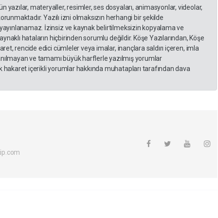
yazılar, materyaller, resimler, ses dosyaları, animasyonlar, videolar,
 korunmaktadır. Yazılı izni olmaksızın herhangi bir şekilde
yayınlanamaz. İzinsiz ve kaynak belirtilmeksizin kopyalama ve
kaynaklı hataların hiçbirinden sorumlu değildir. Köşe Yazılarından, Köşe
et, rencide edici cümleler veya imalar, inançlara saldırı içeren, imla
llanılmayan ve tamamı büyük harflerle yazılmış yorumlar
 hakaret içerikli yorumlar hakkında muhatapları tarafından dava
ip.com