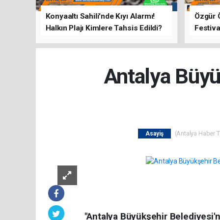
Konyaaltı Sahili'nde Kıyı Alarmı!
Özgür 
Halkın Plajı Kimlere Tahsis Edildi?
Festiva
Buluşt
Antalya Büyü
(Antalya Haber Ta
Asayiş
"Antalya Büyükşehir Belediyesi'n