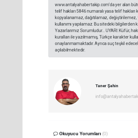
www.antalyahabertakip.com'da yer alan bütün 
telif hakları 5846 numaralı yasa telif hakları
kopyalanamaz, dağıtılamaz, değiştirilemez, 
kullanımı yapılamaz. Bu sitedeki bilgilerden 
Yazarlarımız Sorumludur... UYARI: Küfür, hakar
kuralları ile yazılmamış, Türkçe karakter ku
onaylanmamaktadır. Ayrıca suç teşkil edecek
açılabilmektedir.
Taner Şahin
info@antalyahabertak
Okuyucu Yorumları
(0)