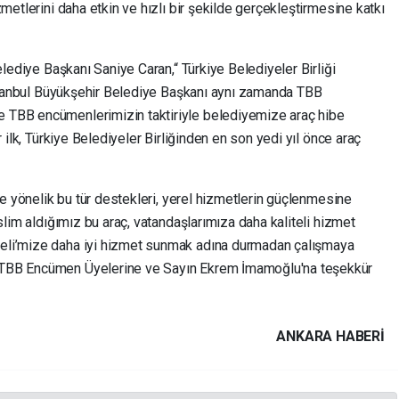
metlerini daha etkin ve hızlı bir şekilde gerçekleştirmesine katkı
elediye Başkanı Saniye Caran,“ Türkiye Belediyeler Birliği
 İstanbul Büyükşehir Belediye Başkanı aynı zamanda TBB
 TBB encümenlerimizin taktiriyle belediyemize araç hibe
r ilk, Türkiye Belediyeler Birliğinden en son yedi yıl önce araç
re yönelik bu tür destekleri, yerel hizmetlerin güçlenmesine
slim aldığımız bu araç, vatandaşlarımıza daha kaliteli hizmet
eli’mize daha iyi hizmet sunmak adına durmadan çalışmaya
 TBB Encümen Üyelerine ve Sayın Ekrem İmamoğlu'na teşekkür
ANKARA HABERİ