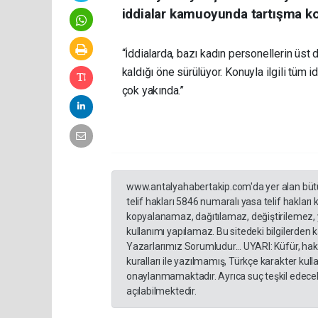
iddialar kamuoyunda tartışma ko
“İddialarda, bazı kadın personellerin üst 
kaldığı öne sürülüyor. Konuyla ilgili tüm i
çok yakında.”
www.antalyahabertakip.com'da yer alan bütün 
telif hakları 5846 numaralı yasa telif hakları
kopyalanamaz, dağıtılamaz, değiştirilemez, 
kullanımı yapılamaz. Bu sitedeki bilgilerden 
Yazarlarımız Sorumludur... UYARI: Küfür, hakar
kuralları ile yazılmamış, Türkçe karakter ku
onaylanmamaktadır. Ayrıca suç teşkil edecek
açılabilmektedir.