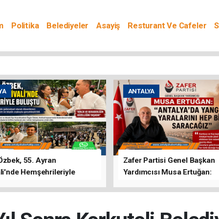
m
Politika
Belediyeler
Asayiş
Resturant Ve Cafeler
S
YA
ANTALYA
Özbek, 55. Ayran
Zafer Partisi Genel Başkan
li'nde Hemşehrileriyle
Yardımcısı Musa Ertuğan:
u
"Antalya'da Yangının Yarala
Birlikte Saracağız"