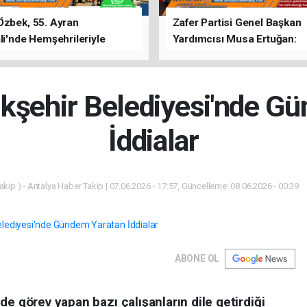
Özbek, 55. Ayran
Zafer Partisi Genel Başkan
li'nde Hemşehrileriyle
Yardımcısı Musa Ertuğan:
u
"Antalya'da Yangının Yarala
Birlikte Saracağız"
kşehir Belediyesi'nde G
İddialar
kip ) - Antalya Haber Takip | 07.06.2026 - 17:57, Güncelleme: 08.06.2026 - 00:39
ABONE OL
de görev yapan bazı çalışanların dile getirdiği