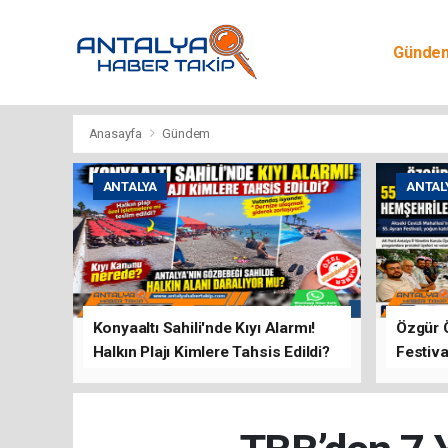
Günde
Egitim
Anasayfa
Gündem
ANTALYA
ANTAL
Konyaaltı Sahili'nde Kıyı Alarmı!
Özgür 
Halkın Plajı Kimlere Tahsis Edildi?
Festiva
Buluşt