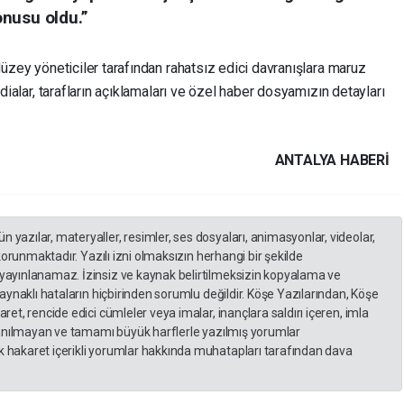
nusu oldu.”
düzey yöneticiler tarafından rahatsız edici davranışlara maruz
ddialar, tarafların açıklamaları ve özel haber dosyamızın detayları
ANTALYA HABERİ
yazılar, materyaller, resimler, ses dosyaları, animasyonlar, videolar,
 korunmaktadır. Yazılı izni olmaksızın herhangi bir şekilde
yayınlanamaz. İzinsiz ve kaynak belirtilmeksizin kopyalama ve
kaynaklı hataların hiçbirinden sorumlu değildir. Köşe Yazılarından, Köşe
et, rencide edici cümleler veya imalar, inançlara saldırı içeren, imla
llanılmayan ve tamamı büyük harflerle yazılmış yorumlar
 hakaret içerikli yorumlar hakkında muhatapları tarafından dava