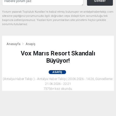
Gönder
Yorum yazarak Topluluk Kuralları’nı kabul etmiş bulunuyor ve antalyahabertakip.com
sitesine yaptığınız yorumunuzla ilgili doğrudan veya dolaylı tüm sorumluluğu tek
başınıza üstleniyorsunuz. Yazılan tüm yorumlardan site yönetimi hiçbir şekilde
sorumlu tutulamaz.
Anasayfa
Asayiş
Vox Marıs Resort Skandalı
Büyüyor!
ASAYIŞ
(Antalya Haber Takip ) - Antalya Haber Takip | 20.06.2026 - 14:26, Güncelleme:
21.06.2026 - 22:21
73756+ kez okundu.
Kaçak Yapılar, Gürültü Kirliliği ve Kamu Alanı İşgali