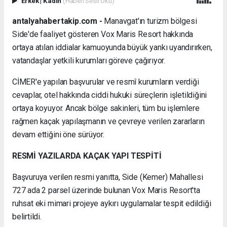
Erkek
|
Kadın
(Haberi Sesli Oku)
antalyahabertakip.com -
Manavgat'ın turizm bölgesi
Side'de faaliyet gösteren Vox Maris Resort hakkında
ortaya atılan iddialar kamuoyunda büyük yankı uyandırırken,
vatandaşlar yetkili kurumları göreve çağırıyor.
CİMER'e yapılan başvurular ve resmî kurumların verdiği
cevaplar, otel hakkında ciddi hukuki süreçlerin işletildiğini
ortaya koyuyor. Ancak bölge sakinleri, tüm bu işlemlere
rağmen kaçak yapılaşmanın ve çevreye verilen zararların
devam ettiğini öne sürüyor.
RESMİ YAZILARDA KAÇAK YAPI TESPİTİ
Başvuruya verilen resmi yanıtta, Side (Kemer) Mahallesi
727 ada 2 parsel üzerinde bulunan Vox Maris Resort'ta
ruhsat eki mimari projeye aykırı uygulamalar tespit edildiği
belirtildi.