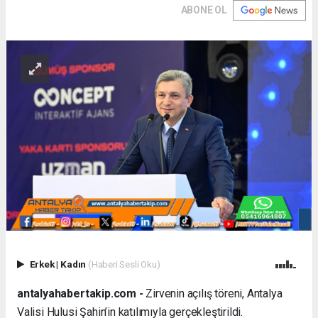
ABONE OL
Erkek
|
Kadın
(Haberi Sesli Oku)
antalyahabertakip.com -
Zirvenin açılış töreni, Antalya
Valisi Hulusi Şahin’in katılımıyla gerçekleştirildi.