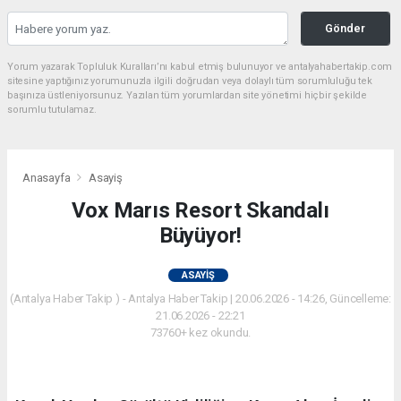
Gönder
Yorum yazarak Topluluk Kuralları’nı kabul etmiş bulunuyor ve antalyahabertakip.com
sitesine yaptığınız yorumunuzla ilgili doğrudan veya dolaylı tüm sorumluluğu tek
başınıza üstleniyorsunuz. Yazılan tüm yorumlardan site yönetimi hiçbir şekilde
sorumlu tutulamaz.
Anasayfa
Asayiş
Vox Marıs Resort Skandalı
Büyüyor!
ASAYIŞ
(Antalya Haber Takip ) - Antalya Haber Takip | 20.06.2026 - 14:26, Güncelleme:
21.06.2026 - 22:21
73760+ kez okundu.