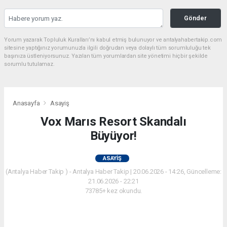
Gönder
Yorum yazarak Topluluk Kuralları’nı kabul etmiş bulunuyor ve antalyahabertakip.com
sitesine yaptığınız yorumunuzla ilgili doğrudan veya dolaylı tüm sorumluluğu tek
başınıza üstleniyorsunuz. Yazılan tüm yorumlardan site yönetimi hiçbir şekilde
sorumlu tutulamaz.
Anasayfa
Asayiş
Vox Marıs Resort Skandalı
Büyüyor!
ASAYIŞ
(Antalya Haber Takip ) - Antalya Haber Takip | 20.06.2026 - 14:26, Güncelleme:
21.06.2026 - 22:21
73785+ kez okundu.