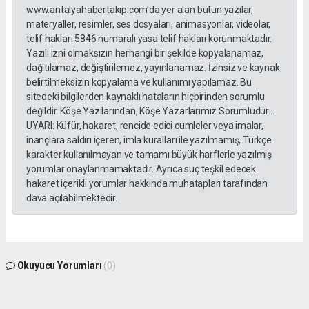
www.antalyahabertakip.com'da yer alan bütün yazılar,
materyaller, resimler, ses dosyaları, animasyonlar, videolar,
telif hakları 5846 numaralı yasa telif hakları korunmaktadır.
Yazılı izni olmaksızın herhangi bir şekilde kopyalanamaz,
dağıtılamaz, değiştirilemez, yayınlanamaz. İzinsiz ve kaynak
belirtilmeksizin kopyalama ve kullanımı yapılamaz. Bu
sitedeki bilgilerden kaynaklı hataların hiçbirinden sorumlu
değildir. Köşe Yazılarından, Köşe Yazarlarımız Sorumludur...
UYARI: Küfür, hakaret, rencide edici cümleler veya imalar,
inançlara saldırı içeren, imla kuralları ile yazılmamış, Türkçe
karakter kullanılmayan ve tamamı büyük harflerle yazılmış
yorumlar onaylanmamaktadır. Ayrıca suç teşkil edecek
hakaret içerikli yorumlar hakkında muhatapları tarafından
dava açılabilmektedir.
Okuyucu Yorumları
(0)