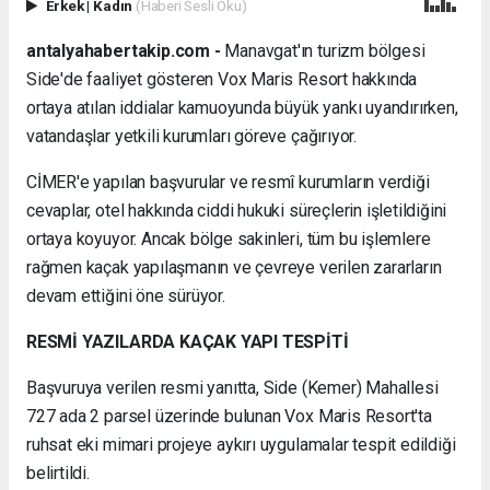
Erkek
|
Kadın
(Haberi Sesli Oku)
antalyahabertakip.com -
Manavgat'ın turizm bölgesi
Side'de faaliyet gösteren Vox Maris Resort hakkında
ortaya atılan iddialar kamuoyunda büyük yankı uyandırırken,
vatandaşlar yetkili kurumları göreve çağırıyor.
CİMER'e yapılan başvurular ve resmî kurumların verdiği
cevaplar, otel hakkında ciddi hukuki süreçlerin işletildiğini
ortaya koyuyor. Ancak bölge sakinleri, tüm bu işlemlere
rağmen kaçak yapılaşmanın ve çevreye verilen zararların
devam ettiğini öne sürüyor.
RESMİ YAZILARDA KAÇAK YAPI TESPİTİ
Başvuruya verilen resmi yanıtta, Side (Kemer) Mahallesi
727 ada 2 parsel üzerinde bulunan Vox Maris Resort'ta
ruhsat eki mimari projeye aykırı uygulamalar tespit edildiği
belirtildi.