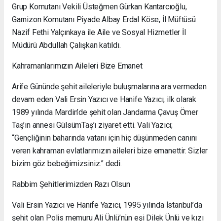
Grup Komutanı Vekili Üsteğmen Gürkan Kantarcıoğlu,
Garnizon Komutanı Piyade Albay Erdal Köse, İl Müftüsü
Nazif Fethi Yalçınkaya ile Aile ve Sosyal Hizmetler İl
Müdürü Abdullah Çalışkan katıldı.
Kahramanlarımızın Aileleri Bize Emanet
Arife Gününde şehit aileleriyle buluşmalarına ara vermeden
devam eden Vali Ersin Yazıcı ve Hanife Yazıcı, ilk olarak
1989 yılında Mardin’de şehit olan Jandarma Çavuş Ömer
Taş’ın annesi GülsümTaş’ı ziyaret etti. Vali Yazıcı;
“Gençliğinin baharında vatanı için hiç düşünmeden canını
veren kahraman evlatlarımızın aileleri bize emanettir. Sizler
bizim göz bebeğimizsiniz.” dedi.
Rabbim Şehitlerimizden Razı Olsun
Vali Ersin Yazıcı ve Hanife Yazıcı, 1995 yılında İstanbul’da
şehit olan Polis memuru Ali Ünlü’nün eşi Dilek Ünlü ve kızı