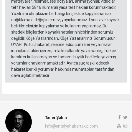
materyaller, resimler, ses dosyaları, animasyonlar, videolar,
telif hakları 5846 numaralı yasa telif hakları korunmaktadır.
Yazılı izni olmaksızın herhangi bir şekilde kopyalanamaz,
dağıtılamaz, değiştirilemez, yayınlanamaz. İzinsiz ve kaynak
belirtilmeksizin kopyalama ve kullanımı yapılamaz. Bu
sitedeki bilgilerden kaynaklı hataların hiçbirinden sorumlu
değildir. Köşe Yazılarından, Köşe Yazarlarımız Sorumludur...
UYARI: Küfür, hakaret, rencide edici cümleler veya imalar,
inançlara saldırı içeren, imla kuralları ile yazılmamış, Türkçe
karakter kullanılmayan ve tamamı büyük harflerle yazılmış
yorumlar onaylanmamaktadır. Ayrıca suç teşkil edecek
hakaret içerikli yorumlar hakkında muhatapları tarafından
dava açılabilmektedir.
Taner Şahin
info@antalyahabertakip.com