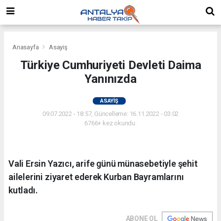
Anasayfa
Asayiş
Türkiye Cumhuriyeti Devleti Daima
Yanınızda
ASAYIŞ
09.07.2022 - 18:57, Güncelleme: 16.11.2022 - 03:02
6766+ kez okundu.
Vali Ersin Yazıcı, arife günü münasebetiyle şehit
ailelerini ziyaret ederek Kurban Bayramlarını
kutladı.
ABONE OL