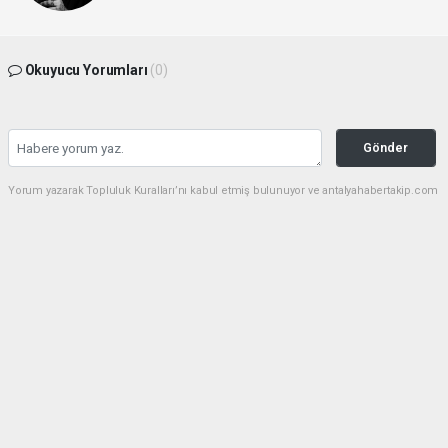
Okuyucu Yorumları
(0)
Gönder
Yorum yazarak Topluluk Kuralları’nı kabul etmiş bulunuyor ve antalyahabertakip.com
sitesine yaptığınız yorumunuzla ilgili doğrudan veya dolaylı tüm sorumluluğu tek
başınıza üstleniyorsunuz. Yazılan tüm yorumlardan site yönetimi hiçbir şekilde
sorumlu tutulamaz.
haber paketi
haber scripti
haber yazılımı
Tüm hakları saklı tutulmaktadır.Copyright 2026©
Haber Yazılımı:
Web Aksiyon ®