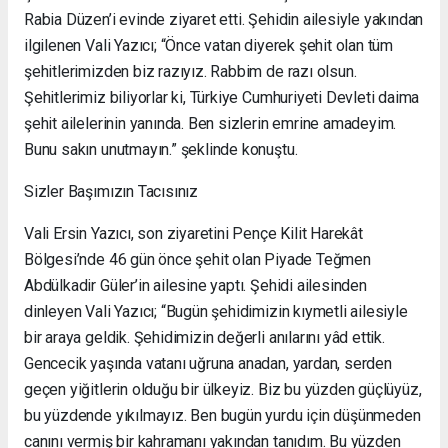
Rabia Düzen’i evinde ziyaret etti. Şehidin ailesiyle yakından
ilgilenen Vali Yazıcı; “Önce vatan diyerek şehit olan tüm
şehitlerimizden biz razıyız. Rabbim de razı olsun.
Şehitlerimiz biliyorlar ki, Türkiye Cumhuriyeti Devleti daima
şehit ailelerinin yanında. Ben sizlerin emrine amadeyim.
Bunu sakın unutmayın.” şeklinde konuştu.
Sizler Başımızın Tacısınız
Vali Ersin Yazıcı, son ziyaretini Pençe Kilit Harekât
Bölgesi’nde 46 gün önce şehit olan Piyade Teğmen
Abdülkadir Güler’in ailesine yaptı. Şehidi ailesinden
dinleyen Vali Yazıcı; “Bugün şehidimizin kıymetli ailesiyle
bir araya geldik. Şehidimizin değerli anılarını yâd ettik.
Gencecik yaşında vatanı uğruna anadan, yardan, serden
geçen yiğitlerin olduğu bir ülkeyiz. Biz bu yüzden güçlüyüz,
bu yüzdende yıkılmayız. Ben bugün yurdu için düşünmeden
canını vermiş bir kahramanı yakından tanıdım. Bu yüzden