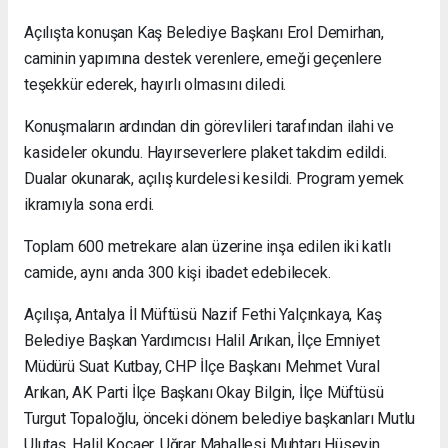
Açılışta konuşan Kaş Belediye Başkanı Erol Demirhan,
caminin yapımına destek verenlere, emeği geçenlere
teşekkür ederek, hayırlı olmasını diledi.
Konuşmaların ardından din görevlileri tarafından ilahi ve
kasideler okundu. Hayırseverlere plaket takdim edildi.
Dualar okunarak, açılış kurdelesi kesildi. Program yemek
ikramıyla sona erdi.
Toplam 600 metrekare alan üzerine inşa edilen iki katlı
camide, aynı anda 300 kişi ibadet edebilecek.
Açılışa, Antalya İl Müftüsü Nazif Fethi Yalçınkaya, Kaş
Belediye Başkan Yardımcısı Halil Arıkan, İlçe Emniyet
Müdürü Suat Kutbay, CHP İlçe Başkanı Mehmet Vural
Arıkan, AK Parti İlçe Başkanı Okay Bilgin, İlçe Müftüsü
Turgut Topaloğlu, önceki dönem belediye başkanları Mutlu
Ulutaş, Halil Kocaer, Uğrar Mahallesi Muhtarı Hüseyin