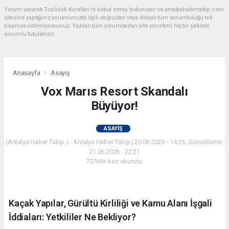
Yorum yazarak Topluluk Kuralları’nı kabul etmiş bulunuyor ve antalyahabertakip.com
sitesine yaptığınız yorumunuzla ilgili doğrudan veya dolaylı tüm sorumluluğu tek
başınıza üstleniyorsunuz. Yazılan tüm yorumlardan site yönetimi hiçbir şekilde
sorumlu tutulamaz.
Anasayfa
Asayiş
Vox Marıs Resort Skandalı
Büyüyor!
ASAYIŞ
(Antalya Haber Takip ) - Antalya Haber Takip | 20.06.2026 - 14:26, Güncelleme:
21.06.2026 - 22:21
73769+ kez okundu.
Kaçak Yapılar, Gürültü Kirliliği ve Kamu Alanı İşgali
İddiaları: Yetkililer Ne Bekliyor?