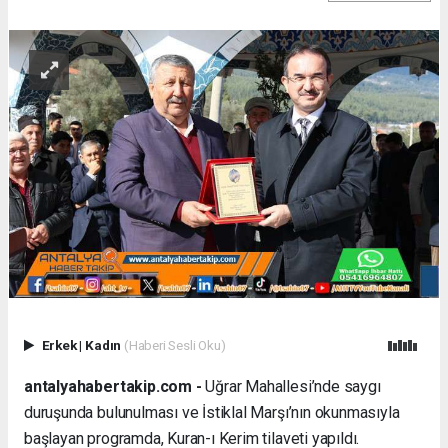
Erkek
|
Kadın
(Haberi Sesli Oku)
antalyahabertakip.com -
Uğrar Mahallesi’nde saygı
duruşunda bulunulması ve İstiklal Marşı’nın okunmasıyla
başlayan programda, Kuran-ı Kerim tilaveti yapıldı.