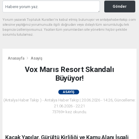
Gönder
Yorum yazarak Topluluk Kuralları’nı kabul etmiş bulunuyor ve antalyahabertakip.com
sitesine yaptığınız yorumunuzla ilgili doğrudan veya dolaylı tüm sorumluluğu tek
başınıza üstleniyorsunuz. Yazılan tüm yorumlardan site yönetimi hiçbir şekilde
sorumlu tutulamaz.
Anasayfa
Asayiş
Vox Marıs Resort Skandalı
Büyüyor!
ASAYIŞ
(Antalya Haber Takip ) - Antalya Haber Takip | 20.06.2026 - 14:26, Güncelleme:
21.06.2026 - 22:21
73769+ kez okundu.
Kaçak Yapılar, Gürültü Kirliliği ve Kamu Alanı İşgali