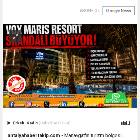
ABONE OL
Erkek
|
Kadın
(Haberi Sesli Oku)
antalyahabertakip.com -
Manavgat'ın turizm bölgesi