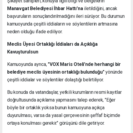
Şikâyet sahipleri, konuyla ilgili bilgi ve belgelerin
Manavgat Belediyesi İhbar Hattı'na
iletildiğini, ancak
başvuruların sonuçlandırılmadığını ileri sürüyor. Bu durumun
kamuoyunda çeşitli iddiaların ve söylentilerin artmasına
neden olduğu ifade ediliyor.
Meclis Üyesi Ortaklığı İddiaları da Açıklığa
Kavuşturulsun
Kamuoyunda ayrıca,
"VOX Maris Oteli'nde herhangi bir
belediye meclis üyesinin ortaklığı bulunduğu"
yönünde
çeşitli iddialar ve söylentiler dolaştığı belirtiliyor.
Bu konuda da vatandaşlar, yetkili kurumların resmi kayıtlar
doğrultusunda açıklama yapmasını talep ederek, "Eğer
böyle bir ortaklık yoksa bunun kamuoyuna açıkça
duyurulması, varsa da yasal çerçevesinin şeffaf biçimde
ortaya konulması gerekir." görüşünü dile getiriyor.