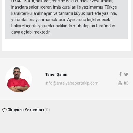
UYARI: Küfür, hakaret, rencide edici cümleler veya imalar,
inançlara saldırı içeren, imla kuralları ile yazılmamış, Türkçe
karakter kullanılmayan ve tamamı büyük harflerle yazılmış
yorumlar onaylanmamaktadır. Ayrıca suç teşkil edecek
hakaret içerikli yorumlar hakkında muhatapları tarafından
dava açılabilmektedir.
Taner Şahin
info@antalyahabertakip.com
Okuyucu Yorumları
(0)