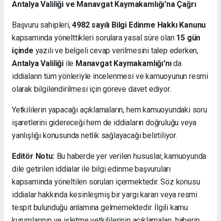
Antalya Valiliği ve Manavgat Kaymakamlığı'na Çağrı
Başvuru sahipleri,
4982 sayılı Bilgi Edinme Hakkı Kanunu
kapsamında yönelttikleri sorulara yasal süre olan
15 gün
içinde
yazılı ve belgeli cevap verilmesini talep ederken,
Antalya Valiliği
ile
Manavgat Kaymakamlığı'nı
da
iddiaların tüm yönleriyle incelenmesi ve kamuoyunun resmi
olarak bilgilendirilmesi için göreve davet ediyor.
Yetkililerin yapacağı açıklamaların, hem kamuoyundaki soru
işaretlerini gidereceği hem de iddiaların doğruluğu veya
yanlışlığı konusunda netlik sağlayacağı belirtiliyor.
Editör Notu:
Bu haberde yer verilen hususlar, kamuoyunda
dile getirilen iddialar ile bilgi edinme başvuruları
kapsamında yöneltilen soruları içermektedir. Söz konusu
iddialar hakkında kesinleşmiş bir yargı kararı veya resmi
tespit bulunduğu anlamına gelmemektedir. İlgili kamu
kurumlarının ve işletme yetkililerinin açıklamaları, haberin