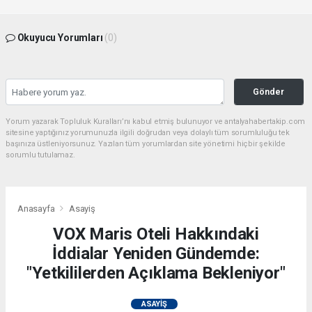
Okuyucu Yorumları
(0)
Gönder
Yorum yazarak Topluluk Kuralları’nı kabul etmiş bulunuyor ve antalyahabertakip.com
sitesine yaptığınız yorumunuzla ilgili doğrudan veya dolaylı tüm sorumluluğu tek
başınıza üstleniyorsunuz. Yazılan tüm yorumlardan site yönetimi hiçbir şekilde
sorumlu tutulamaz.
Anasayfa
Asayiş
VOX Maris Oteli Hakkındaki
İddialar Yeniden Gündemde:
"Yetkililerden Açıklama Bekleniyor"
ASAYIŞ