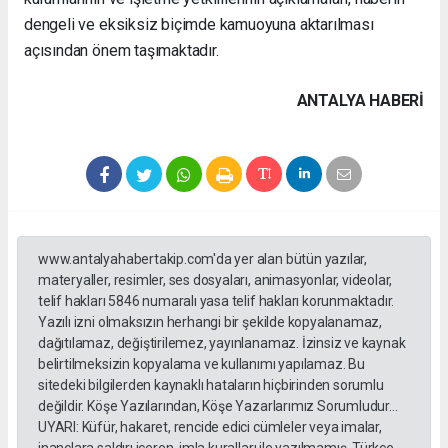
dengeli ve eksiksiz biçimde kamuoyuna aktarılması
açısından önem taşımaktadır.
ANTALYA HABERİ
www.antalyahabertakip.com'da yer alan bütün yazılar,
materyaller, resimler, ses dosyaları, animasyonlar, videolar,
telif hakları 5846 numaralı yasa telif hakları korunmaktadır.
Yazılı izni olmaksızın herhangi bir şekilde kopyalanamaz,
dağıtılamaz, değiştirilemez, yayınlanamaz. İzinsiz ve kaynak
belirtilmeksizin kopyalama ve kullanımı yapılamaz. Bu
sitedeki bilgilerden kaynaklı hataların hiçbirinden sorumlu
değildir. Köşe Yazılarından, Köşe Yazarlarımız Sorumludur...
UYARI: Küfür, hakaret, rencide edici cümleler veya imalar,
inançlara saldırı içeren, imla kuralları ile yazılmamış, Türkçe