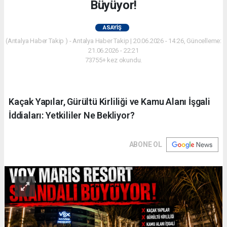
Büyüyor!
ASAYIŞ
(Antalya Haber Takip ) - Antalya Haber Takip | 20.06.2026 - 14:26, Güncelleme:
21.06.2026 - 22:21
73755+ kez okundu.
Kaçak Yapılar, Gürültü Kirliliği ve Kamu Alanı İşgali
İddiaları: Yetkililer Ne Bekliyor?
ABONE OL