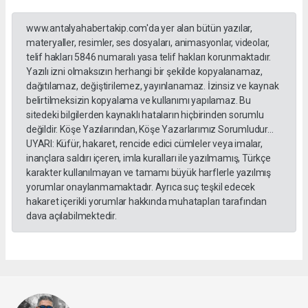
www.antalyahabertakip.com'da yer alan bütün yazılar,
materyaller, resimler, ses dosyaları, animasyonlar, videolar,
telif hakları 5846 numaralı yasa telif hakları korunmaktadır.
Yazılı izni olmaksızın herhangi bir şekilde kopyalanamaz,
dağıtılamaz, değiştirilemez, yayınlanamaz. İzinsiz ve kaynak
belirtilmeksizin kopyalama ve kullanımı yapılamaz. Bu
sitedeki bilgilerden kaynaklı hataların hiçbirinden sorumlu
değildir. Köşe Yazılarından, Köşe Yazarlarımız Sorumludur...
UYARI: Küfür, hakaret, rencide edici cümleler veya imalar,
inançlara saldırı içeren, imla kuralları ile yazılmamış, Türkçe
karakter kullanılmayan ve tamamı büyük harflerle yazılmış
yorumlar onaylanmamaktadır. Ayrıca suç teşkil edecek
hakaret içerikli yorumlar hakkında muhatapları tarafından
dava açılabilmektedir.