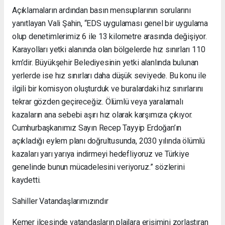
Açıklamaların ardından basın mensuplarının sorularını
yanıtlayan Vali Şahin, “EDS uygulaması genel bir uygulama
olup denetimlerimiz 6 ile 13 kilometre arasında değişiyor.
Karayolları yetki alanında olan bölgelerde hız sınırları 110
km’dir. Büyükşehir Belediyesinin yetki alanlında bulunan
yerlerde ise hız sınırları daha düşük seviyede. Bu konu ile
ilgili bir komisyon oluşturduk ve buralardaki hız sınırlarını
tekrar gözden geçireceğiz. Ölümlü veya yaralamalı
kazaların ana sebebi aşırı hız olarak karşımıza çıkıyor.
Cumhurbaşkanımız Sayın Recep Tayyip Erdoğan’ın
açıkladığı eylem planı doğrultusunda, 2030 yılında ölümlü
kazaları yarı yarıya indirmeyi hedefliyoruz ve Türkiye
genelinde bunun mücadelesini veriyoruz.” sözlerini
kaydetti.
Sahiller Vatandaşlarımızındır
Kemer ilçesinde vatandaşların plajlara erişimini zorlaştıran