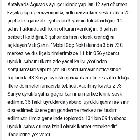
Antalya’da Ağustos ayı içerisinde yapılan 12 ayrı göçmen
kaçakçılığı operasyonunda, adli makamlara sevk edilen 20
şüpheli organizatör şahıstan 3 şahsın tutuklandığını, 11
şahıs hakkında adli kontrol kararı verildiğini, 3 şahsın
serbest kaldığını, 3 şahsında firari olarak arandığını
açıklayan Vali Şahin, “Mobil Göç Noktalarında 3 bin 730,
merkez ve dış ilçe birimlerimizce 11 bin 856 yabancı
uyruklu şahsın ülkemizde yasal kalışı yönünden
sorgulamaları yapılmıştır. Bu sorgulamalar neticesinde
toplamda 48 Suriye uyruklu şahsa ikametine kayıtlı olduğu
illere dönmeleri amacıyla tebligat yapılmış, kayıtsız 73
Suriye uyruklu şahıs geçici barınma merkezlerine sevk
edilmiş, 36 farklı uyruklarda yabancı uyruklu şahıs ise sınır
dışı edilmek üzere geri gönderme merkezine teslim
edilmiştir. İlimiz genelinde toplamda 134 bin 894 yabancı
uyruklu şahıs oturma izinli olarak ikamet etmektedir.”
ifadelerine yer verdi.