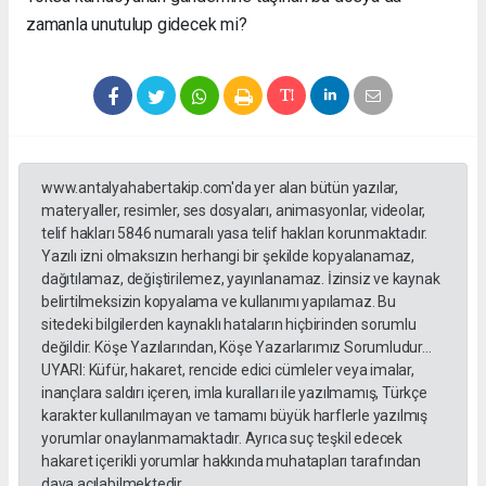
zamanla unutulup gidecek mi?
www.antalyahabertakip.com'da yer alan bütün yazılar,
materyaller, resimler, ses dosyaları, animasyonlar, videolar,
telif hakları 5846 numaralı yasa telif hakları korunmaktadır.
Yazılı izni olmaksızın herhangi bir şekilde kopyalanamaz,
dağıtılamaz, değiştirilemez, yayınlanamaz. İzinsiz ve kaynak
belirtilmeksizin kopyalama ve kullanımı yapılamaz. Bu
sitedeki bilgilerden kaynaklı hataların hiçbirinden sorumlu
değildir. Köşe Yazılarından, Köşe Yazarlarımız Sorumludur...
UYARI: Küfür, hakaret, rencide edici cümleler veya imalar,
inançlara saldırı içeren, imla kuralları ile yazılmamış, Türkçe
karakter kullanılmayan ve tamamı büyük harflerle yazılmış
yorumlar onaylanmamaktadır. Ayrıca suç teşkil edecek
hakaret içerikli yorumlar hakkında muhatapları tarafından
dava açılabilmektedir.