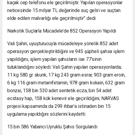
kaçak cep telefonu ele geçirilmiştir. Yapılan operasyonlar
neticesinde 15 milyar TL değerinde suç geliri ve suçtan
elde edilen malvarlığı ele geçirilmiştir” dedi.
Narkotik Suçlarla Mücadele’de 852 Operasyon Yapıldı
Vali Şahin, uyuşturucuyla mücadeleye yönelik 852 adet
operasyon gerçekleştirildiğini ve 945 şüpheli şahsa işlem
yapıldığını, işlem yapılan şahısların ise 77’sinin
tutuklandığını söyledi. Vali Şahin yapılan operasyonlarda;
11 kg 580 gr skunk, 17 kg 243 gram esrar, 903 gram eroin,
6 kg 116 gram metamfetamin, 978 gram kokain, 632 gram
bonzai, 158 bin 530 adet sentetik ecza, bin 54 adet
ecstasy hap, 158 kök kenevir ele geçirildiğini; NARVAS
projesi kapsamında da 299 ihbar’a istinaden bin 15
uygulama yapıldığını sözlerini kaydetti.
15 bin 586 Yabancı Uyruklu Şahıs Sorgulandı