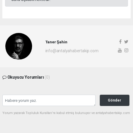
Taner Şahin
info@antalyahabertakip.com
Okuyucu Yorumları
(0)
Gönder
Yorum yazarak Topluluk Kuralları’nı kabul etmiş bulunuyor ve antalyahabertakip.com
sitesine yaptığınız yorumunuzla ilgili doğrudan veya dolaylı tüm sorumluluğu tek
başınıza üstleniyorsunuz. Yazılan tüm yorumlardan site yönetimi hiçbir şekilde
sorumlu tutulamaz.