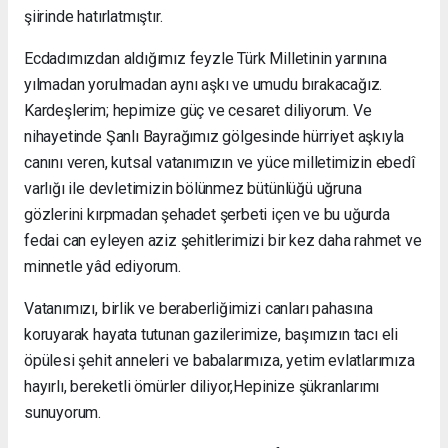
şiirinde hatırlatmıştır.
Ecdadımızdan aldığımız feyzle Türk Milletinin yarınına
yılmadan yorulmadan aynı aşkı ve umudu bırakacağız.
Kardeşlerim; hepimize güç ve cesaret diliyorum. Ve
nihayetinde Şanlı Bayrağımız gölgesinde hürriyet aşkıyla
canını veren, kutsal vatanımızın ve yüce milletimizin ebedî
varlığı ile devletimizin bölünmez bütünlüğü uğruna
gözlerini kırpmadan şehadet şerbeti içen ve bu uğurda
fedai can eyleyen aziz şehitlerimizi bir kez daha rahmet ve
minnetle yâd ediyorum.
Vatanımızı, birlik ve beraberliğimizi canları pahasına
koruyarak hayata tutunan gazilerimize, başımızın tacı eli
öpülesi şehit anneleri ve babalarımıza, yetim evlatlarımıza
hayırlı, bereketli ömürler diliyor,Hepinize şükranlarımı
sunuyorum.