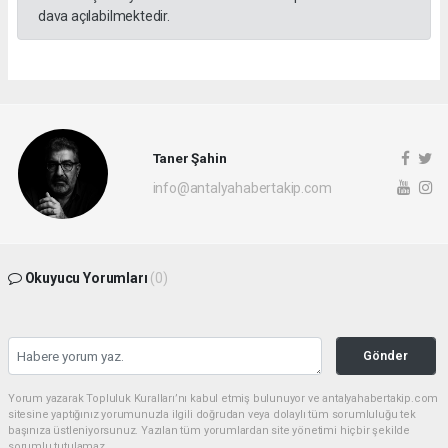
dava açılabilmektedir.
Taner Şahin
info@antalyahabertakip.com
Okuyucu Yorumları
(0)
Gönder
Yorum yazarak Topluluk Kuralları’nı kabul etmiş bulunuyor ve antalyahabertakip.com
sitesine yaptığınız yorumunuzla ilgili doğrudan veya dolaylı tüm sorumluluğu tek
başınıza üstleniyorsunuz. Yazılan tüm yorumlardan site yönetimi hiçbir şekilde
sorumlu tutulamaz.