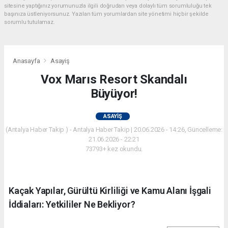
sitesine yaptığınız yorumunuzla ilgili doğrudan veya dolaylı tüm sorumluluğu tek
başınıza üstleniyorsunuz. Yazılan tüm yorumlardan site yönetimi hiçbir şekilde
sorumlu tutulamaz.
Anasayfa
Asayiş
Vox Marıs Resort Skandalı
Büyüyor!
ASAYIŞ
(Antalya Haber Takip ) - Antalya Haber Takip | 20.06.2026 - 14:26, Güncelleme:
21.06.2026 - 22:21
73793+ kez okundu.
Kaçak Yapılar, Gürültü Kirliliği ve Kamu Alanı İşgali
İddiaları: Yetkililer Ne Bekliyor?