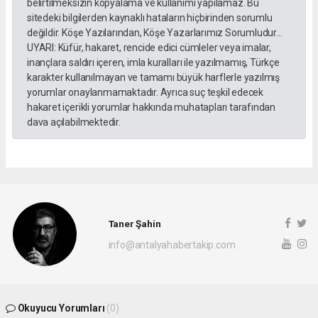
belirtilmeksizin kopyalama ve kullanımı yapılamaz. Bu
sitedeki bilgilerden kaynaklı hataların hiçbirinden sorumlu
değildir. Köşe Yazılarından, Köşe Yazarlarımız Sorumludur...
UYARI: Küfür, hakaret, rencide edici cümleler veya imalar,
inançlara saldırı içeren, imla kuralları ile yazılmamış, Türkçe
karakter kullanılmayan ve tamamı büyük harflerle yazılmış
yorumlar onaylanmamaktadır. Ayrıca suç teşkil edecek
hakaret içerikli yorumlar hakkında muhatapları tarafından
dava açılabilmektedir.
Taner Şahin
info@antalyahabertakip.com
Okuyucu Yorumları
(0)