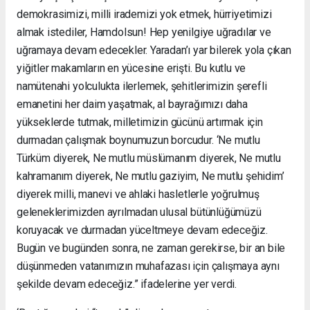
demokrasimizi, milli irademizi yok etmek, hürriyetimizi
almak istediler, Hamdolsun! Hep yenilgiye uğradılar ve
uğramaya devam edecekler. Yaradan’ı yar bilerek yola çıkan
yiğitler makamların en yücesine erişti. Bu kutlu ve
namütenahi yolculukta ilerlemek, şehitlerimizin şerefli
emanetini her daim yaşatmak, al bayrağımızı daha
yükseklerde tutmak, milletimizin gücünü artırmak için
durmadan çalışmak boynumuzun borcudur. ‘Ne mutlu
Türküm diyerek, Ne mutlu müslümanım diyerek, Ne mutlu
kahramanım diyerek, Ne mutlu gaziyim, Ne mutlu şehidim’
diyerek milli, manevi ve ahlaki hasletlerle yoğrulmuş
geleneklerimizden ayrılmadan ulusal bütünlüğümüzü
koruyacak ve durmadan yüceltmeye devam edeceğiz.
Bugün ve bugünden sonra, ne zaman gerekirse, bir an bile
düşünmeden vatanımızın muhafazası için çalışmaya aynı
şekilde devam edeceğiz.” ifadelerine yer verdi.