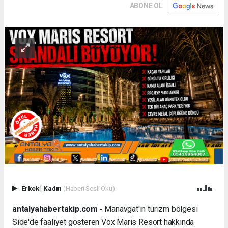
ABONE OL
Erkek
|
Kadın
(Haberi Sesli Oku)
antalyahabertakip.com -
Manavgat'ın turizm bölgesi
Side'de faaliyet gösteren Vox Maris Resort hakkında