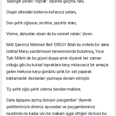
‘Bastığın yerleri “toprak” diyerek geçme, tanı,
Düşün altındaki binlerce kefensiz yatanı,
Sen şehit oğlusun, incitme, yazıktır atanı,
Verme, dünyaları alsan da bu cennet vatanı.’ diyen
Milli Şairimiz Mehmet Akif ERSOY Allah bu millete bir daha
İstiklal Marşı yazdırmasın temennisinde bulunmuş, Yüce
Türk Milleti de bu güzel duaya amin diyerek her zaman
olduğu gibi bu kutsal topraklara karşı mütecaviz bir amaçla
gelen herkese karşı gönlünü çelik bir set yaparak
kahramanlık destanları yazmaya devam etmiştir.
‘Ey şehit oğlu şehit isteme benden makber,
Sana âgûşunu açmış duruyor peygamber’ diyerek
şehitlerimizin dinimiz açısından ve peygamberimiz
nezdinde ne kadar ulvi bir makam işgal ettiğini de bize bu