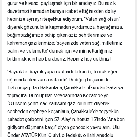
gurur ve kıvancı paylaşmak için bir aradayız. Bu nazik
davetimizi kırmadan buraya icabet ettiğinizden dolayı
hepinize ayrı ayrı teşekkür ediyorum. “Vatan sağ olsun”
diyerek gözünü bile kırpmadan yurdumuza, bayrağımıza,
bağımsızlığımıza sahip çıkan aziz şehitlerimize ve
kahraman gazilerimize: ‘sayenizde vatan sağ, milletimiz
salim ve selamette’ demek için ve minnettarlığımızı
bildirmek için hep beraberiz. Hepiniz hoş geldiniz!
‘Bayrakları bayrak yapan üstündeki kandır, toprak eğer
uğurunda ölen varsa vatandır.’ Dediği gibi şairin de;
Trablusgarp’tan Balkanlar’a, Çanakkale ufkundan Sakarya
toprağına, Dumlupınar Meydanı’ndan Kocatepe’ye;
“Ölürsem şehit, sağ kalırsam gazi olurum” diyerek
cepheden cepheye koşanların, Çanakkale’de topyekûn
şahadet şerbetini içen 57. Alay’ın, henüz 15’inde “Ana ben
gidiyom düşmana karşı” diyen gencecik yavruların, Ulu
Önder ATATÜRK’ün ‘O ulvi, o fedakâr, o ilahi Anadolu