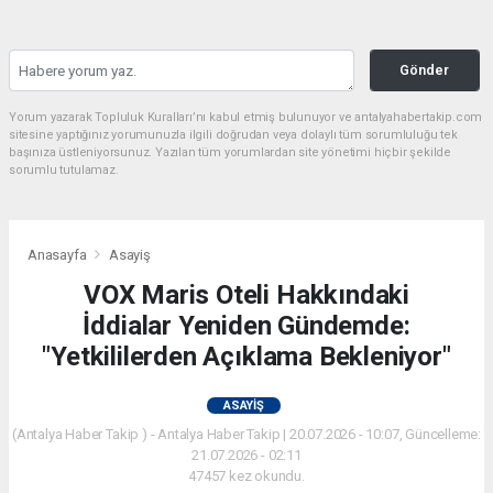
Gönder
Yorum yazarak Topluluk Kuralları’nı kabul etmiş bulunuyor ve antalyahabertakip.com
sitesine yaptığınız yorumunuzla ilgili doğrudan veya dolaylı tüm sorumluluğu tek
başınıza üstleniyorsunuz. Yazılan tüm yorumlardan site yönetimi hiçbir şekilde
sorumlu tutulamaz.
Anasayfa
Asayiş
VOX Maris Oteli Hakkındaki
İddialar Yeniden Gündemde:
"Yetkililerden Açıklama Bekleniyor"
ASAYIŞ
(Antalya Haber Takip ) - Antalya Haber Takip | 20.07.2026 - 10:07, Güncelleme:
21.07.2026 - 02:11
47457 kez okundu.