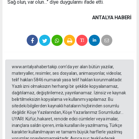
Sağ olun, var olun…” diye duygularını ifade etti.
ANTALYA HABERİ
www.antalyahabertakip.com'da yer alan bütün yazılar,
materyaller, resimler, ses dosyaları, animasyonlar, videolar,
telif hakları 5846 numaralı yasa telif hakları korunmaktadır.
Yazılı izni olmaksızın herhangi bir şekilde kopyalanamaz,
dağıtılamaz, değiştirilemez, yayınlanamaz. İzinsiz ve kaynak
belirtilmeksizin kopyalama ve kullanımı yapılamaz. Bu
sitedeki bilgilerden kaynaklı hataların hiçbirinden sorumlu
değildir. Köşe Yazılarından, Köşe Yazarlarımız Sorumludur...
UYARI: Küfür, hakaret, rencide edici cümleler veya imalar,
inançlara saldırı içeren, imla kuralları ile yazılmamış, Türkçe
karakter kullanılmayan ve tamamı büyük harflerle yazılmış
yorumlar onaylanmamaktadır. Ayrıca suç teşkil edecek