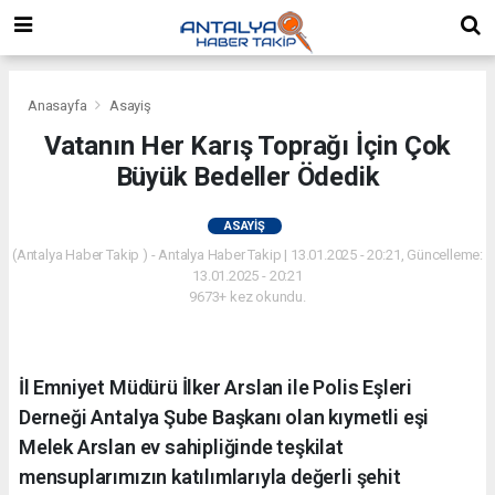
Anasayfa
Asayiş
Vatanın Her Karış Toprağı İçin Çok
Büyük Bedeller Ödedik
ASAYIŞ
(Antalya Haber Takip ) - Antalya Haber Takip | 13.01.2025 - 20:21, Güncelleme:
13.01.2025 - 20:21
9673+ kez okundu.
İl Emniyet Müdürü İlker Arslan ile Polis Eşleri
Derneği Antalya Şube Başkanı olan kıymetli eşi
Melek Arslan ev sahipliğinde teşkilat
mensuplarımızın katılımlarıyla değerli şehit