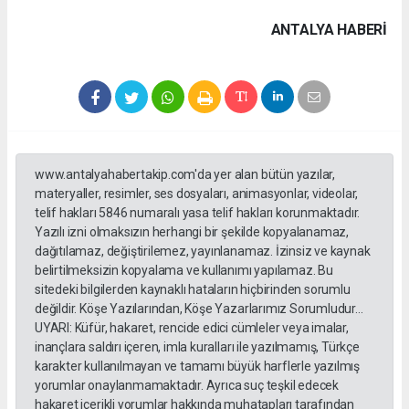
ANTALYA HABERİ
www.antalyahabertakip.com'da yer alan bütün yazılar,
materyaller, resimler, ses dosyaları, animasyonlar, videolar,
telif hakları 5846 numaralı yasa telif hakları korunmaktadır.
Yazılı izni olmaksızın herhangi bir şekilde kopyalanamaz,
dağıtılamaz, değiştirilemez, yayınlanamaz. İzinsiz ve kaynak
belirtilmeksizin kopyalama ve kullanımı yapılamaz. Bu
sitedeki bilgilerden kaynaklı hataların hiçbirinden sorumlu
değildir. Köşe Yazılarından, Köşe Yazarlarımız Sorumludur...
UYARI: Küfür, hakaret, rencide edici cümleler veya imalar,
inançlara saldırı içeren, imla kuralları ile yazılmamış, Türkçe
karakter kullanılmayan ve tamamı büyük harflerle yazılmış
yorumlar onaylanmamaktadır. Ayrıca suç teşkil edecek
hakaret içerikli yorumlar hakkında muhatapları tarafından