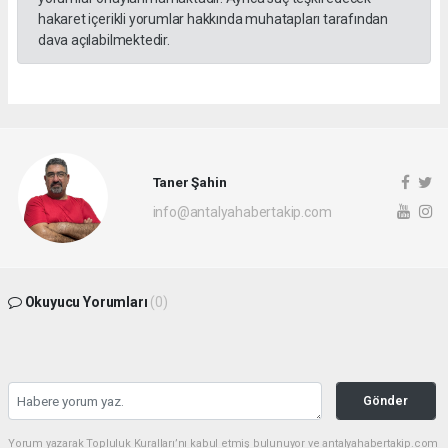
hakaret içerikli yorumlar hakkında muhatapları tarafından
dava açılabilmektedir.
Taner Şahin
info@antalyahabertakip.com
Okuyucu Yorumları
(0)
Gönder
Yorum yazarak Topluluk Kuralları’nı kabul etmiş bulunuyor ve antalyahabertakip.com