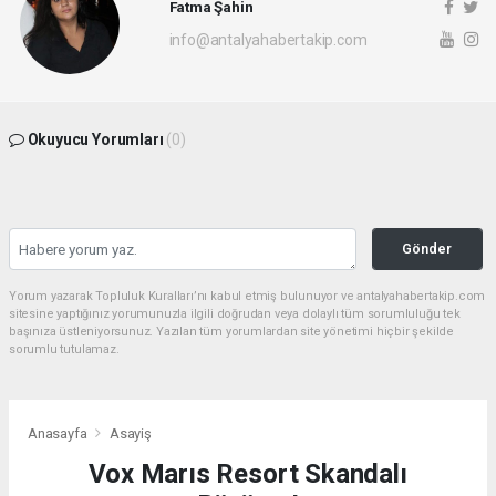
Fatma Şahin
info@antalyahabertakip.com
Okuyucu Yorumları
(0)
Gönder
Yorum yazarak Topluluk Kuralları’nı kabul etmiş bulunuyor ve antalyahabertakip.com
sitesine yaptığınız yorumunuzla ilgili doğrudan veya dolaylı tüm sorumluluğu tek
başınıza üstleniyorsunuz. Yazılan tüm yorumlardan site yönetimi hiçbir şekilde
sorumlu tutulamaz.
Anasayfa
Asayiş
Vox Marıs Resort Skandalı