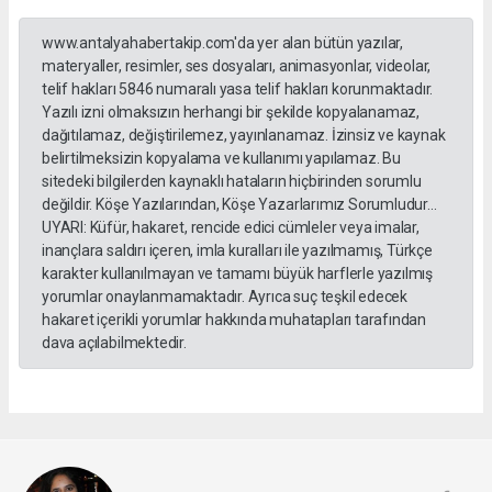
www.antalyahabertakip.com'da yer alan bütün yazılar,
materyaller, resimler, ses dosyaları, animasyonlar, videolar,
telif hakları 5846 numaralı yasa telif hakları korunmaktadır.
Yazılı izni olmaksızın herhangi bir şekilde kopyalanamaz,
dağıtılamaz, değiştirilemez, yayınlanamaz. İzinsiz ve kaynak
belirtilmeksizin kopyalama ve kullanımı yapılamaz. Bu
sitedeki bilgilerden kaynaklı hataların hiçbirinden sorumlu
değildir. Köşe Yazılarından, Köşe Yazarlarımız Sorumludur...
UYARI: Küfür, hakaret, rencide edici cümleler veya imalar,
inançlara saldırı içeren, imla kuralları ile yazılmamış, Türkçe
karakter kullanılmayan ve tamamı büyük harflerle yazılmış
yorumlar onaylanmamaktadır. Ayrıca suç teşkil edecek
hakaret içerikli yorumlar hakkında muhatapları tarafından
dava açılabilmektedir.