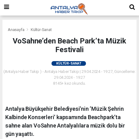
Anasayfa
Kültür-Sanat
VoSahne’den Beach Park’ta Müzik
Festivali
KÜLTÜR-SANAT
(Antalya Haber Takip ) - Antalya Haber Takip | 29.04.2024 - 19:27, Güncelleme:
29.04.2024 - 19:27
8145+ kez okundu.
Antalya Büyükşehir Belediyesi’nin ‘Müzik Şehrin
Kalbinde Konserleri’ kapsamında Beachpark’ta
sahne alan VoSahne Antalyalılara müzik dolu bir
gün yaşattı.