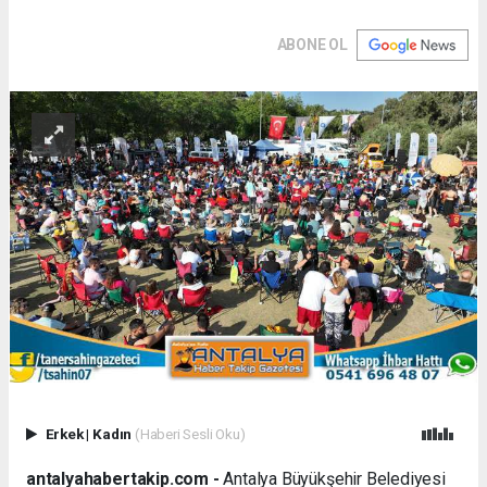
ABONE OL
Erkek
|
Kadın
(Haberi Sesli Oku)
antalyahabertakip.com -
Antalya Büyükşehir Belediyesi