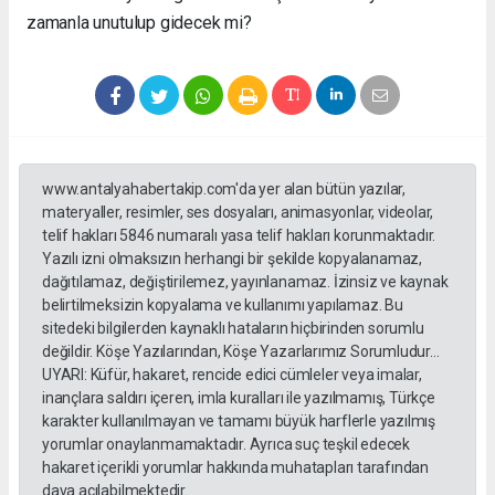
zamanla unutulup gidecek mi?
www.antalyahabertakip.com'da yer alan bütün yazılar,
materyaller, resimler, ses dosyaları, animasyonlar, videolar,
telif hakları 5846 numaralı yasa telif hakları korunmaktadır.
Yazılı izni olmaksızın herhangi bir şekilde kopyalanamaz,
dağıtılamaz, değiştirilemez, yayınlanamaz. İzinsiz ve kaynak
belirtilmeksizin kopyalama ve kullanımı yapılamaz. Bu
sitedeki bilgilerden kaynaklı hataların hiçbirinden sorumlu
değildir. Köşe Yazılarından, Köşe Yazarlarımız Sorumludur...
UYARI: Küfür, hakaret, rencide edici cümleler veya imalar,
inançlara saldırı içeren, imla kuralları ile yazılmamış, Türkçe
karakter kullanılmayan ve tamamı büyük harflerle yazılmış
yorumlar onaylanmamaktadır. Ayrıca suç teşkil edecek
hakaret içerikli yorumlar hakkında muhatapları tarafından
dava açılabilmektedir.