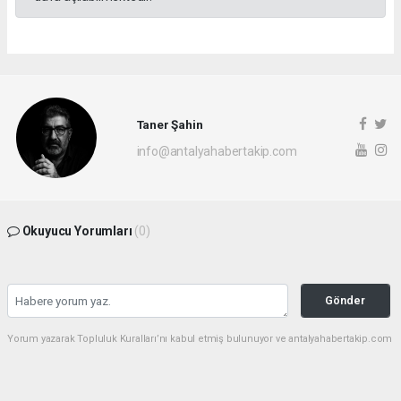
Taner Şahin
info@antalyahabertakip.com
Okuyucu Yorumları
(0)
Gönder
Yorum yazarak Topluluk Kuralları’nı kabul etmiş bulunuyor ve antalyahabertakip.com
sitesine yaptığınız yorumunuzla ilgili doğrudan veya dolaylı tüm sorumluluğu tek
başınıza üstleniyorsunuz. Yazılan tüm yorumlardan site yönetimi hiçbir şekilde
sorumlu tutulamaz.