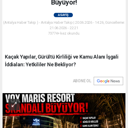
Büyüyor!
ASAYIŞ
(Antalya Haber Takip ) - Antalya Haber Takip | 20.06.2026 - 14:26, Güncelleme:
21.06.2026 - 22:21
73774+ kez okundu.
Kaçak Yapılar, Gürültü Kirliliği ve Kamu Alanı İşgali
İddiaları: Yetkililer Ne Bekliyor?
ABONE OL