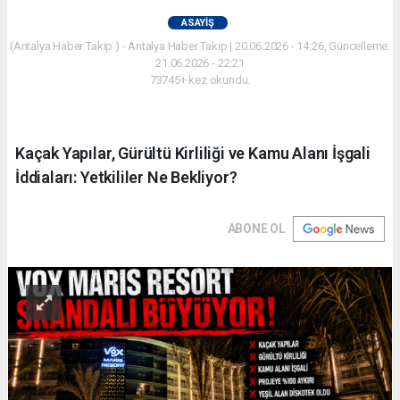
ASAYIŞ
(Antalya Haber Takip ) - Antalya Haber Takip | 20.06.2026 - 14:26, Güncelleme:
21.06.2026 - 22:21
73745+ kez okundu.
Kaçak Yapılar, Gürültü Kirliliği ve Kamu Alanı İşgali
İddiaları: Yetkililer Ne Bekliyor?
ABONE OL