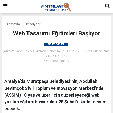
Anasayfa
Belediyeler
Web Tasarımı Eğitimleri Başlıyor
BELEDIYELER
(Antalya Haber Takip ) - Antalya Haber Takip | 17.02.2025 - 12:20, Güncelleme:
17.02.2025 - 12:20
7980+ kez okundu.
Antalya’da Muratpaşa Belediyesi’nin, Abdullah
Sevimçok Sivil Toplum ve İnovasyon Merkezi’nde
(ASSİM) 18 yaş ve üzeri için düzenleyeceği web
yazılım eğitimi başvuruları 28 Şubat’a kadar devam
edecek.