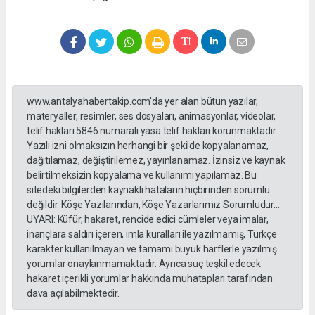
www.antalyahabertakip.com'da yer alan bütün yazılar,
materyaller, resimler, ses dosyaları, animasyonlar, videolar,
telif hakları 5846 numaralı yasa telif hakları korunmaktadır.
Yazılı izni olmaksızın herhangi bir şekilde kopyalanamaz,
dağıtılamaz, değiştirilemez, yayınlanamaz. İzinsiz ve kaynak
belirtilmeksizin kopyalama ve kullanımı yapılamaz. Bu
sitedeki bilgilerden kaynaklı hataların hiçbirinden sorumlu
değildir. Köşe Yazılarından, Köşe Yazarlarımız Sorumludur...
UYARI: Küfür, hakaret, rencide edici cümleler veya imalar,
inançlara saldırı içeren, imla kuralları ile yazılmamış, Türkçe
karakter kullanılmayan ve tamamı büyük harflerle yazılmış
yorumlar onaylanmamaktadır. Ayrıca suç teşkil edecek
hakaret içerikli yorumlar hakkında muhatapları tarafından
dava açılabilmektedir.