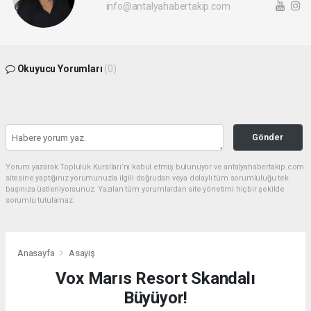
info@antalyahabertakip.com
Okuyucu Yorumları
(0)
Gönder
Yorum yazarak Topluluk Kuralları’nı kabul etmiş bulunuyor ve antalyahabertakip.com
sitesine yaptığınız yorumunuzla ilgili doğrudan veya dolaylı tüm sorumluluğu tek
başınıza üstleniyorsunuz. Yazılan tüm yorumlardan site yönetimi hiçbir şekilde
sorumlu tutulamaz.
Anasayfa
Asayiş
Vox Marıs Resort Skandalı
Büyüyor!