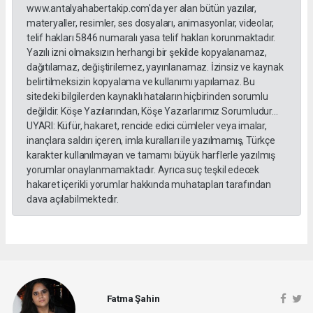
www.antalyahabertakip.com'da yer alan bütün yazılar,
materyaller, resimler, ses dosyaları, animasyonlar, videolar,
telif hakları 5846 numaralı yasa telif hakları korunmaktadır.
Yazılı izni olmaksızın herhangi bir şekilde kopyalanamaz,
dağıtılamaz, değiştirilemez, yayınlanamaz. İzinsiz ve kaynak
belirtilmeksizin kopyalama ve kullanımı yapılamaz. Bu
sitedeki bilgilerden kaynaklı hataların hiçbirinden sorumlu
değildir. Köşe Yazılarından, Köşe Yazarlarımız Sorumludur...
UYARI: Küfür, hakaret, rencide edici cümleler veya imalar,
inançlara saldırı içeren, imla kuralları ile yazılmamış, Türkçe
karakter kullanılmayan ve tamamı büyük harflerle yazılmış
yorumlar onaylanmamaktadır. Ayrıca suç teşkil edecek
hakaret içerikli yorumlar hakkında muhatapları tarafından
dava açılabilmektedir.
Fatma Şahin