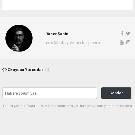
Taner Şahin
info@antalyahabertakip.com
Okuyucu Yorumları
(0)
Gönder
Yorum yazarak Topluluk Kuralları’nı kabul etmiş bulunuyor ve antalyahabertakip.com
sitesine yaptığınız yorumunuzla ilgili doğrudan veya dolaylı tüm sorumluluğu tek
başınıza üstleniyorsunuz. Yazılan tüm yorumlardan site yönetimi hiçbir şekilde
sorumlu tutulamaz.